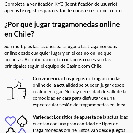
Completa la verificación KYC (identificación de usuario)
apenas te registres para evitar demoras en el primer retiro.
¿Por qué jugar tragamonedas online
en Chile?
Son múltiples las razones para jugar a las tragamonedas
online desde cualquier lugar y en el casino online que
prefieras. A continuación, te contamos cuáles son las
principales según el equipo de Casino.com Chile:
Conveniencia:
Los juegos de tragamonedas
online de la actualidad se pueden jugar desde
cualquier lugar. No hay necesidad de salir de la
comodidad en casa para disfrutar de una
espectacular sesión de tragamonedas en línea.
Variedad:
Los sitios de apuesta de la actualidad
cuentan con una gran cantidad de tipos de
traga monedas online. Estos van desde juegos