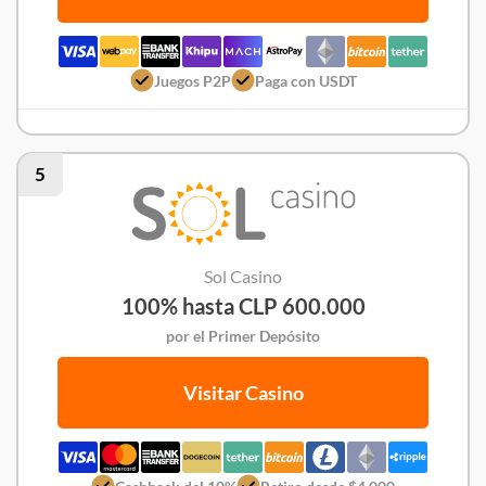
Juegos P2P
Paga con USDT
5
Sol Casino
100% hasta CLP 600.000
por el Primer Depósito
Visitar Casino