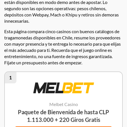
están disponibles en modo demo antes de apostar. Lo
segundo son las opciones operativas: pesos chilenos,
depósitos con Webpay, Mach o
Khipu
y retiros sin demoras
innecesarias.
Esta página compara cinco casinos con buenos catálogos de
tragamonedas disponibles en Chile, resume los proveedores
con mayor presencia y te entrega lo necesario para que elijas
el más adecuado para ti. Recuerda que el juego online es
entretenimiento, no una fuente de ingresos garantizada.
Fíjate
un presupuesto antes de empezar.
1
Melbet Casino
Paquete de Bienvenida de hasta CLP
1.113.000 + 220 Giros Gratis