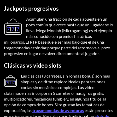
Jackpots
progresivos
Acumulan una fracción de cada apuesta en un
pozo común que crece hasta que un jugador se lo
lleva. Mega
Moolah
(
Microgaming
) es el ejemplo
más conocido con premios históricos
millonarios. El RTP base suele ser más bajo que el de una
tragamonedas estándar porque parte del retorno va al pozo
progresivo en lugar de volver directamente al jugador.
Clásicas vs video slots
Las clásicas (3 carretes, sin rondas bonus) son más
simples y de ritmo rápido: ideales para sesiones
cortas sin mecánicas complejas.
Las video
slots
modernas incorporan 5 carretes o más, giros gratis,
multiplicadores, mecánicas
tumble
y, en algunos títulos, la
opción de compra de bonos. Si te gustan las temáticas de
exploración, las
tragamonedas de aventuras
están presentes
en varios operadores. Para algo más tradicional, las
slots de