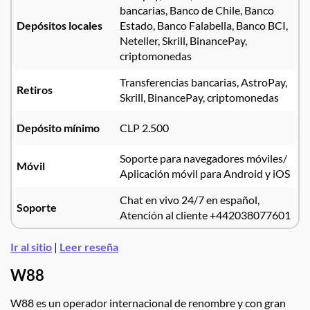
bancarias, Banco de Chile, Banco
Depósitos locales
Estado, Banco Falabella, Banco BCI,
Neteller, Skrill, BinancePay,
criptomonedas
Transferencias bancarias, AstroPay,
Retiros
Skrill, BinancePay, criptomonedas
Depósito mínimo
CLP 2.500
Soporte para navegadores móviles/
Móvil
Aplicación móvil para Android y iOS
Chat en vivo 24/7 en español,
Soporte
Atención al cliente +442038077601
Ir al sitio
|
Leer reseña
W88
W88 es un operador internacional de renombre y con gran