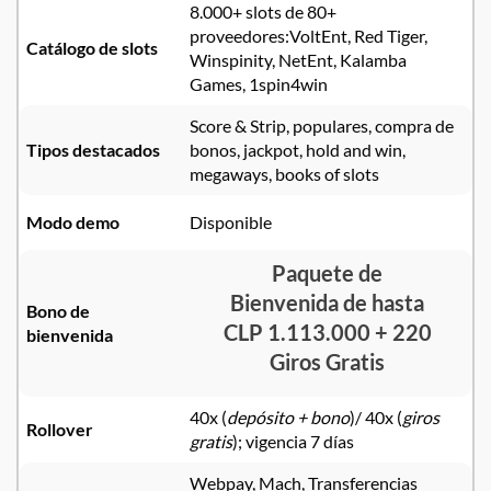
8.000+ slots de 80
+
proveedores:VoltEnt, Red Tiger,
Catálogo de slots
Winspinity, NetEnt, Kalamba
Games, 1spin4win
Score & Strip, populares, compra de
Tipos destacados
bonos, jackpot, hold and win,
megaways, books of slots
Modo demo
Disponible
Paquete de
Bienvenida de hasta
Bono de
CLP 1.113.000 + 220
bienvenida
Giros Gratis
40x (
depósito + bono
)/ 40x (
giros
Rollover
gratis
); vigencia 7 días
Webpay, Mach, Transferencias