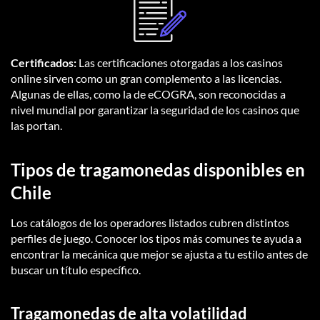
Certificados:
Las certificaciones otorgadas a los casinos
online sirven como un gran complemento a las licencias.
Algunas de ellas, como la de eCOGRA, son reconocidas a
nivel mundial por garantizar la seguridad de los casinos que
las portan.
Tipos de tragamonedas disponibles en
Chile
Los catálogos de los operadores listados cubren distintos
perfiles de juego. Conocer los tipos más comunes te ayuda a
encontrar la mecánica que mejor se ajusta a tu estilo antes de
buscar un título específico.
Tragamonedas de alta volatilidad