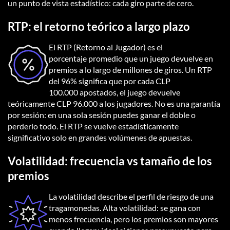
un punto de vista estadístico
:
cada giro parte de cero.
RTP: el retorno teórico a largo plazo
El RTP (Retorno al Jugador) es el
porcentaje
promedio
que un juego devuelve en
premios
a lo largo de millones de giros. Un RTP
del 96% significa que por cada
CLP
100.000
apostados, el juego devuelve
teóricamente
CLP
96.000
a
los jugadores. No es una garantía
por sesión: en una sola sesión puedes ganar el doble o
perderlo todo. El RTP se vuelve estadísticamente
significativo solo en
grandes
volúmenes
de apuestas.
Volatilidad: frecuencia vs tamaño de los
premios
La volatilidad describe el perfil de riesgo de una
tragamonedas. Alta volatilidad:
se
gana con
menos frecuencia, pero los premios son mayores