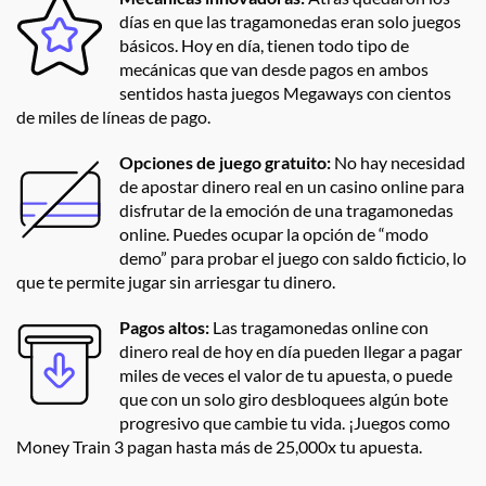
días en que las tragamonedas eran solo juegos
básicos. Hoy en día, tienen todo tipo de
mecánicas que van desde pagos en ambos
sentidos hasta juegos Megaways con cientos
de miles de líneas de pago.
Opciones de juego gratuito:
No hay necesidad
de apostar dinero real en un casino online para
disfrutar de la emoción de una tragamonedas
online. Puedes ocupar la opción de “modo
demo” para probar el juego con saldo ficticio, lo
que te permite jugar sin arriesgar tu dinero.
Pagos altos:
Las tragamonedas online con
dinero real de hoy en día pueden llegar a pagar
miles de veces el valor de tu apuesta, o puede
que con un solo giro desbloquees algún bote
progresivo que cambie tu vida. ¡Juegos como
Money Train 3 pagan hasta más de 25,000x tu apuesta.