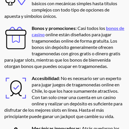
básicos con mecánicas simples hasta títulos
complejos con todo tipo de opciones de
apuesta y símbolos únicos.
Bonos y promociones:
Casi todos los
bonos de
casino
online están diseñados para jugar
tragamonedas online de forma gratuita. Los
bonos sin depósito generalmente ofrecen
tragamonedas con giros gratis o dinero gratis
para jugar slots, mientras que los bonos de bienvenida
otorgan bonos que puedes ocupar en tragamonedas.
Accesibilidad:
No es necesario ser un experto
para jugar juegos de tragamonedas online en
Chile, lo que los hace sumamente atractivos.
Con tan solo crear una cuenta en un casino
online y realizar un depósito es suficiente para
disfrutar de los mejores slots en línea. Hasta el más
principiante puede ganar un jackpot que cambie su vida.
Mecánicas innovadoras:
Atrás quedaron los