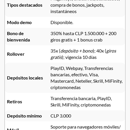
Tipos destacados
compra de bonos, jackpots,
instantáneos
Modo demo
Disponible.
Bono de
350% hasta
CLP
1.500.000
+ 200
bienvenida
giros gratis + 1 bonus crab
35x (
depósito + bono
); 40x (
giros
Rollover
gratis
); vigencia 10 días
PlayID, Webpay, Transferencias
bancarias, efectivo, Visa,
Depósitos locales
Mastercard, Neteller, Skrill, MiFinity,
criptomonedas
Transferencia bancaria, PlayID,
Retiros
Skrill, MiFinity, criptomonedas
Depósito mínimo
CLP 3.000
Soporte para navegadores móviles/
Móvil