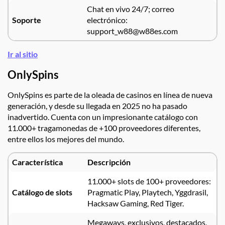
Chat en vivo 24/7; correo
Soporte
electrónico:
support_w88@w88es.com
Ir al sitio
OnlySpins
OnlySpins es parte de la oleada de casinos en línea de nueva
generación, y desde su llegada en 2025 no ha pasado
inadvertido. Cuenta con un impresionante catálogo con
11.000+ tragamonedas de +100 proveedores diferentes,
entre ellos los mejores del mundo.
Característica
Descripción
11.000+ slots de 100+ proveedores:
Catálogo de slots
Pragmatic Play, Playtech, Yggdrasil,
Hacksaw Gaming, Red Tiger.
Megaways, exclusivos, destacados,