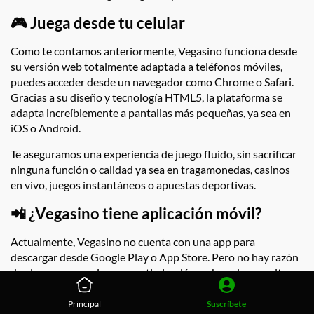
🎮 Juega desde tu celular
Como te contamos anteriormente, Vegasino funciona desde
su versión web totalmente adaptada a teléfonos móviles,
puedes acceder desde un navegador como Chrome o Safari.
Gracias a su diseño y tecnología HTML5, la plataforma se
adapta increíblemente a pantallas más pequeñas, ya sea en
iOS o Android.
Te aseguramos una experiencia de juego fluido, sin sacrificar
ninguna función o calidad ya sea en tragamonedas, casinos
en vivo, juegos instantáneos o apuestas deportivas.
📲 ¿Vegasino tiene aplicación móvil?
Actualmente, Vegasino no cuenta con una app para
descargar desde Google Play o App Store. Pero no hay razón
de alarmarse, gracias a su optimización web, no la necesitas.
Una buena opción es hacer un acceso directo en tu pantalla
de inicio e ingresar al casino en un instante.
Principal
Suscríbete