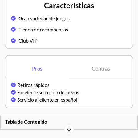
Características
Gran variedad de juegos
Tienda de recompensas
Club VIP
Pros
Contras
Retiros rápidos
Excelente selección de juegos
Servicio al cliente en español
Tabla de Contenido