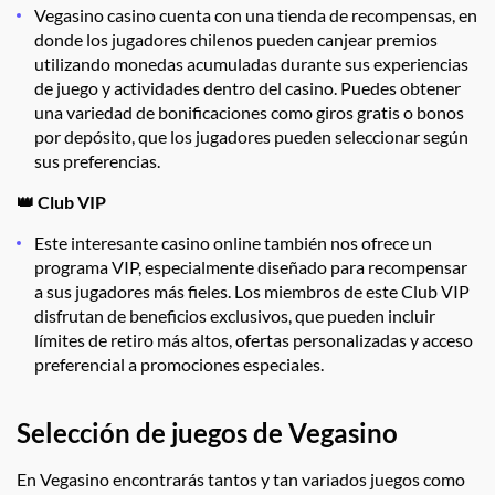
Vegasino casino cuenta con una tienda de recompensas, en
donde los jugadores chilenos pueden canjear premios
utilizando monedas acumuladas durante sus experiencias
de juego y actividades dentro del casino. Puedes obtener
una variedad de bonificaciones como giros gratis o bonos
por depósito, que los jugadores pueden seleccionar según
sus preferencias.
👑 Club VIP
Este interesante casino online también nos ofrece un
programa VIP, especialmente diseñado para recompensar
a sus jugadores más fieles. Los miembros de este Club VIP
disfrutan de beneficios exclusivos, que pueden incluir
límites de retiro más altos, ofertas personalizadas y acceso
preferencial a promociones especiales.
Selección de juegos de Vegasino
En Vegasino encontrarás tantos y tan variados juegos como