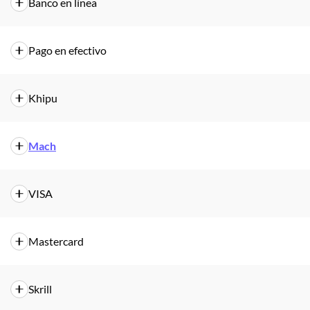
Banco en línea
Depósito mínimo
9.000 CLP
Pago en efectivo
Depósito máximo
900.000 CLP
Depósito mínimo
5.500 CLP
Tiempo de validación
Instantáneo
Khipu
Depósito máximo
900.000 CLP
Depósito mínimo
9.000 CLP
Tiempo de validación
Instantáneo
Mach
Depósito máximo
900.000 CLP
Depósito mínimo
9.000 CLP
Tiempo de validación
Instantáneo
VISA
Depósito máximo
900.000 CLP
Depósito mínimo
12.000 CLP
Tiempo de validación
Instantáneo
Mastercard
Depósito máximo
1.800.000 CLP
Depósito mínimo
12.000 CLP
Tiempo de validación
Instantáneo
Skrill
Depósito máximo
1.800.000 CLP