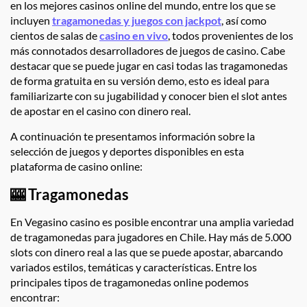
en los mejores casinos online del mundo, entre los que se
incluyen
tragamonedas y juegos con jackpot
, así como
cientos de salas de
casino en vivo
, todos provenientes de los
más connotados desarrolladores de juegos de casino. Cabe
destacar que se puede jugar en casi todas las tragamonedas
de forma gratuita en su versión demo, esto es ideal para
familiarizarte con su jugabilidad y conocer bien el slot antes
de apostar en el casino con dinero real.
A continuación te presentamos información sobre la
selección de juegos y deportes disponibles en esta
plataforma de casino online:
🎰 Tragamonedas
En Vegasino casino es posible encontrar una amplia variedad
de tragamonedas para jugadores en Chile. Hay más de 5.000
slots con dinero real a las que se puede apostar, abarcando
variados estilos, temáticas y características. Entre los
principales tipos de tragamonedas online podemos
encontrar: