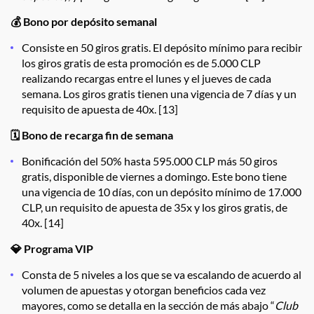
💰 Bono por depósito semanal
Consiste en 50 giros gratis. El depósito mínimo para recibir
los giros gratis de esta promoción es de 5.000 CLP
realizando recargas entre el lunes y el jueves de cada
semana. Los giros gratis tienen una vigencia de 7 días y un
requisito de apuesta de 40x. [13]
🗓️ Bono de recarga fin de semana
Bonificación del 50% hasta 595.000 CLP más 50 giros
gratis, disponible de viernes a domingo. Este bono tiene
una vigencia de 10 días, con un depósito mínimo de 17.000
CLP, un requisito de apuesta de 35x y los giros gratis, de
40x. [14]
💎 Programa VIP
Consta de 5 niveles a los que se va escalando de acuerdo al
volumen de apuestas y otorgan beneficios cada vez
mayores, como se detalla en la sección de más abajo “
Club