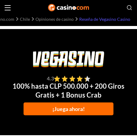
ino.com
Chile
Opiniones de casino
Reseña de Vegasino Casino
4.3
100% hasta CLP 500.000 + 200 Giros
Gratis + 1 Bonus Crab
¡Juega ahora!