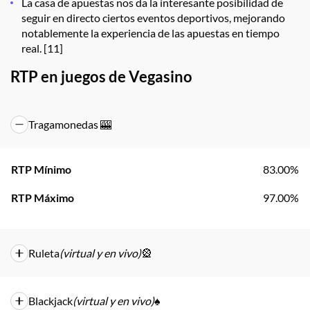
La casa de apuestas nos da la interesante posibilidad de
seguir en directo ciertos eventos deportivos, mejorando
notablemente la experiencia de las apuestas en tiempo
real. [11]
RTP en juegos de Vegasino
Tragamonedas 🎰
RTP Mínimo
83.00%
RTP Máximo
97.00%
Ruleta
(virtual y en vivo)
🎡
RTP Mínimo
94.74%
Blackjack
(virtual y en vivo)
♠️