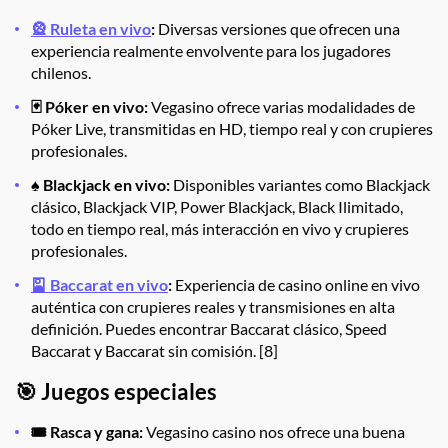
🎡 Ruleta en vivo
:
Diversas versiones que ofrecen una
experiencia realmente envolvente para los jugadores
chilenos.
🃏 Póker en vivo:
Vegasino ofrece varias modalidades de
Póker Live, transmitidas en HD, tiempo real y con crupieres
profesionales.
♠️ Blackjack en vivo:
Disponibles variantes como Blackjack
clásico, Blackjack VIP, Power Blackjack, Black Ilimitado,
todo en tiempo real, más interacción en vivo y crupieres
profesionales.
🎴 Baccarat en vivo
:
Experiencia de casino online en vivo
auténtica con crupieres reales y transmisiones en alta
definición. Puedes encontrar Baccarat clásico, Speed
Baccarat y Baccarat sin comisión. [8]
🎯 Juegos especiales
🎟️ Rasca y gana:
Vegasino casino nos ofrece una buena