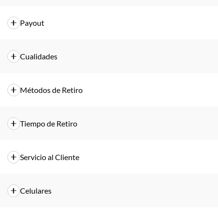
Vegasino Casino
+10.000
Payout
Vegasino Casino
N/A
Cualidades
Vegasino
Juegos de mesa, casino móvil, crupier en vivo,
Métodos de Retiro
Casino
jackpots progresivos, depósitos y retiros rápidos
Vegasino
Skrill, Skrill 1-Tap, Neteller, Transferencia
Tiempo de Retiro
Casino
bancaria, Criptomonedas
Vegasino Casino
Varía según método utilizado
Servicio al Cliente
Vegasino Casino
Chat en vivo 24/7 - Correo electrónico
Celulares
Vegasino Casino
Versión web móvil optimizada