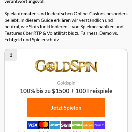
verantwortungsvoll.
Spielautomaten sind in deutschen Online-Casinos besonders
beliebt. In diesem Guide erklären wir verständlich und
neutral, wie Slots funktionieren – von Spielmechaniken und
Features über RTP & Volatilität bis zu Fairness, Demo vs.
Echtgeld und Spielerschutz.
1
Goldspin
100% bis zu $1500 + 100 Freispiele
Jetzt Spielen