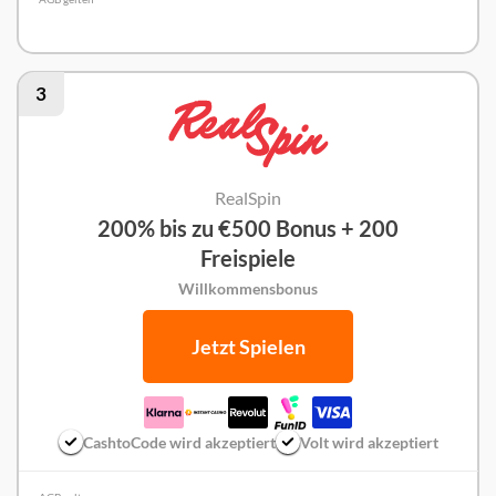
Spins of Glory Test
3
RealSpin
200% bis zu €500 Bonus + 200
Freispiele
Willkommensbonus
Jetzt Spielen
CashtoCode wird akzeptiert
Volt wird akzeptiert