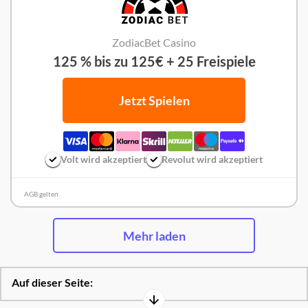
ZodiacBet Casino
125 % bis zu 125€ + 25 Freispielе
Jetzt Spielen
Volt wird akzeptiert
Revolut wird akzeptiert
AGB gelten
Mehr laden
Auf dieser Seite: