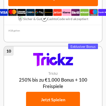
Sicher & Gut
CashtoCode wird akzeptiert
AGB gelten
Wild Tokyo Test
Exklusiver Bonus
10
Trickz
250% bis zu €1.000 Bonus + 100
Freispiele
Jetzt Spielen