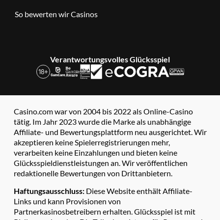
So bewerten wir Casinos
Verantwortungsvolles Glücksspiel
Casino.com war von 2004 bis 2022 als Online-Casino
tätig. Im Jahr 2023 wurde die Marke als unabhängige
Affiliate- und Bewertungsplattform neu ausgerichtet. Wir
akzeptieren keine Spielerregistrierungen mehr,
verarbeiten keine Einzahlungen und bieten keine
Glücksspieldienstleistungen an. Wir veröffentlichen
redaktionelle Bewertungen von Drittanbietern.
Haftungsausschluss:
Diese Website enthält Affiliate-
Links und kann Provisionen von
Partnerkasinosbetreibern erhalten. Glücksspiel ist mit