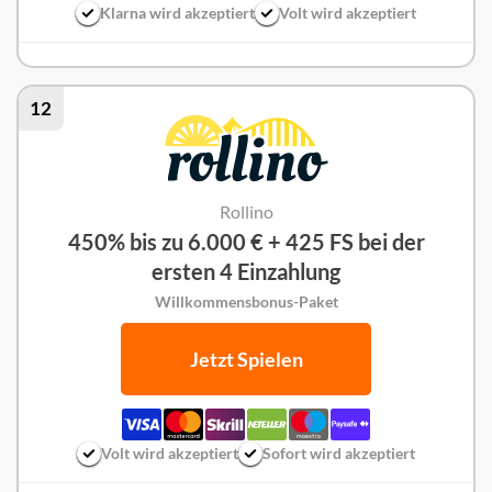
Klarna wird akzeptiert
Volt wird akzeptiert
12
Rollino
450% bis zu 6.000 € + 425 FS bei der
ersten 4 Einzahlung
Willkommensbonus-Paket
Jetzt Spielen
Volt wird akzeptiert
Sofort wird akzeptiert