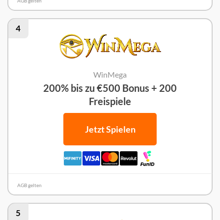
AGB gelten
4
WinMega
200% bis zu €500 Bonus + 200
Freispiele
Jetzt Spielen
AGB gelten
5