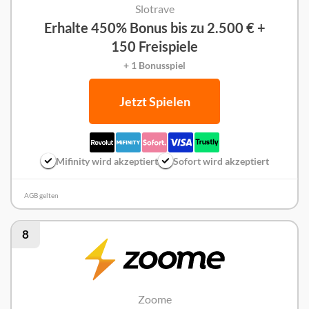
Slotrave
Erhalte 450% Bonus bis zu 2.500 € +
150 Freispiele
+ 1 Bonusspiel
Jetzt Spielen
Mifinity wird akzeptiert
Sofort wird akzeptiert
AGB gelten
8
Zoome