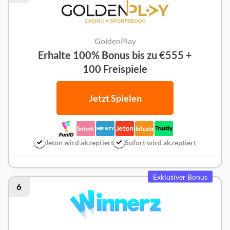
GoldenPlay
Erhalte 100% Bonus bis zu €555 +
100 Freispiele
Jetzt Spielen
Jeton wird akzeptiert
Sofort wird akzeptiert
Exklusiver Bonus
6