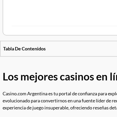
Tabla De Contenidos
Los mejores casinos en 
Casino.com Argentina es tu portal de confianza para expl
evolucionado para convertirnos en una fuente líder de r
experiencia de juego insuperable, ofreciendo reseñas det