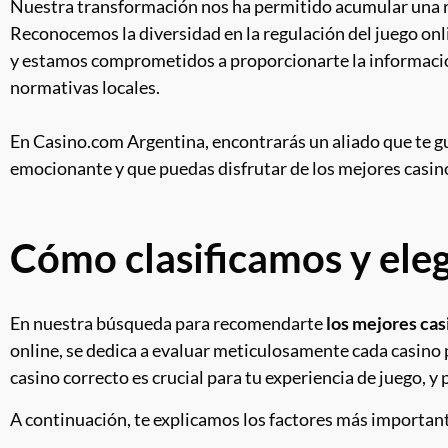
Nuestra transformación nos ha permitido acumular una riqu
Reconocemos la diversidad en la regulación del juego onlin
y estamos comprometidos a proporcionarte la información 
normativas locales.
En Casino.com Argentina, encontrarás un aliado que te g
emocionante y que puedas disfrutar de los mejores casino
Cómo clasificamos y ele
En nuestra búsqueda para recomendarte
los mejores cas
online, se dedica a evaluar meticulosamente cada casino 
casino correcto es crucial para tu experiencia de juego,
A continuación, te explicamos los factores más importa