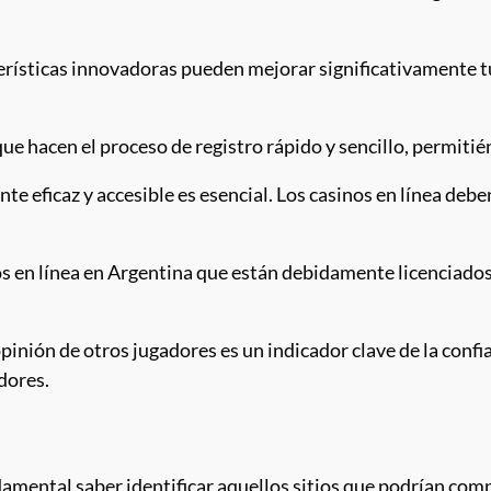
rísticas innovadoras pueden mejorar significativamente tu
ue hacen el proceso de registro rápido y sencillo, permiti
nte eficaz y accesible es esencial. Los casinos en línea deb
en línea en Argentina que están debidamente licenciados 
pinión de otros jugadores es un indicador clave de la confi
dores.
damental saber identificar aquellos sitios que podrían com