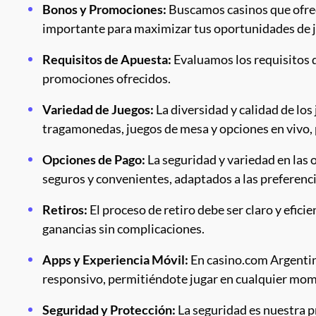
Bonos y Promociones:
Buscamos casinos que ofrece
importante para maximizar tus oportunidades de j
Requisitos de Apuesta:
Evaluamos los requisitos d
promociones ofrecidos.
Variedad de Juegos:
La diversidad y calidad de los
tragamonedas, juegos de mesa y opciones en vivo,
Opciones de Pago:
La seguridad y variedad en las
seguros y convenientes, adaptados a las preferenci
Retiros:
El proceso de retiro debe ser claro y efici
ganancias sin complicaciones.
Apps y Experiencia Móvil:
En casino.com Argentina
responsivo, permitiéndote jugar en cualquier mom
Seguridad y Protección:
La seguridad es nuestra p