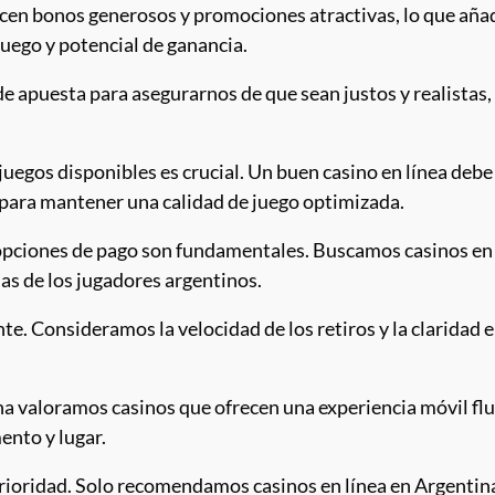
n bonos generosos y promociones atractivas, lo que añade v
uego y potencial de ganancia.
e apuesta para asegurarnos de que sean justos y realistas,
 juegos disponibles es crucial. Un buen casino en línea deb
 para mantener una calidad de juego optimizada.
 opciones de pago son fundamentales. Buscamos casinos en
as de los jugadores argentinos.
ente. Consideramos la velocidad de los retiros y la clarida
 valoramos casinos que ofrecen una experiencia móvil fluid
ento y lugar.
rioridad. Solo recomendamos casinos en línea en Argentina