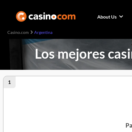
About Us
Casino.com
Argentina
Los mejores casi
1
Pa