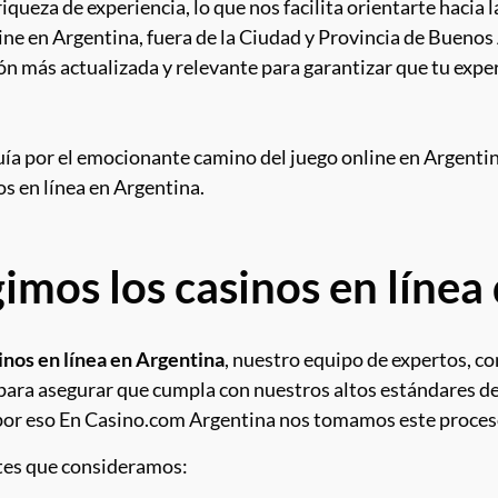
eza de experiencia, lo que nos facilita orientarte hacia la
e en Argentina, fuera de la Ciudad y Provincia de Buenos Ai
más actualizada y relevante para garantizar que tu experi
uía por el emocionante camino del juego online en Argent
s en línea en Argentina.
gimos los casinos en lín
inos en línea en Argentina
, nuestro equipo de expertos, co
para asegurar que cumpla con nuestros altos estándares de
 y por eso En Casino.com Argentina nos tomamos este proces
ntes que consideramos: