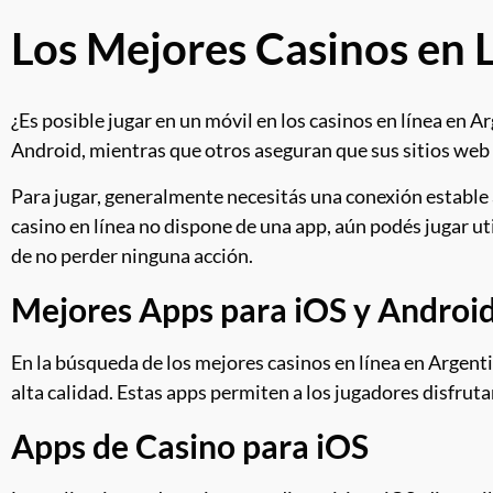
Los Mejores Casinos en L
¿Es posible jugar en un móvil en los casinos en línea en 
Android, mientras que otros aseguran que sus sitios web
Para jugar, generalmente necesitás una conexión estable a 
casino en línea no dispone de una app, aún podés jugar uti
de no perder ninguna acción.
Mejores Apps para iOS y Androi
En la búsqueda de los mejores casinos en línea en Argenti
alta calidad. Estas apps permiten a los jugadores disfrut
Apps de Casino para iOS