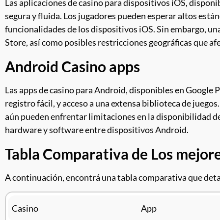
Las aplicaciones de casino para dispositivos iOS, disponi
segura y fluida. Los jugadores pueden esperar altos están
funcionalidades de los dispositivos iOS. Sin embargo, una
Store, así como posibles restricciones geográficas que a
Android Casino apps
Las apps de casino para Android, disponibles en Google Pl
registro fácil, y acceso a una extensa biblioteca de juego
aún pueden enfrentar limitaciones en la disponibilidad de 
hardware y software entre dispositivos Android.
Tabla Comparativa de Los mejore
A continuación, encontrá una tabla comparativa que detall
Casino
App