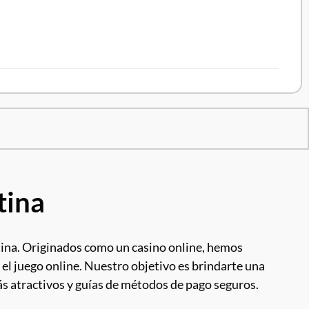
tina
ntina. Originados como un casino online, hemos
l juego online. Nuestro objetivo es brindarte una
ás atractivos y guías de métodos de pago seguros.