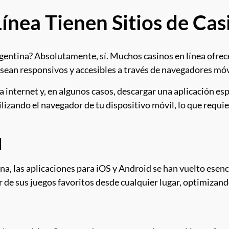
ínea Tienen Sitios de Cas
Argentina? Absolutamente, sí. Muchos casinos en línea ofre
 sean responsivos y accesibles a través de navegadores móv
internet y, en algunos casos, descargar una aplicación espe
lizando el navegador de tu dispositivo móvil, lo que requie
d
na, las aplicaciones para iOS y Android se han vuelto esenc
ar de sus juegos favoritos desde cualquier lugar, optimizan