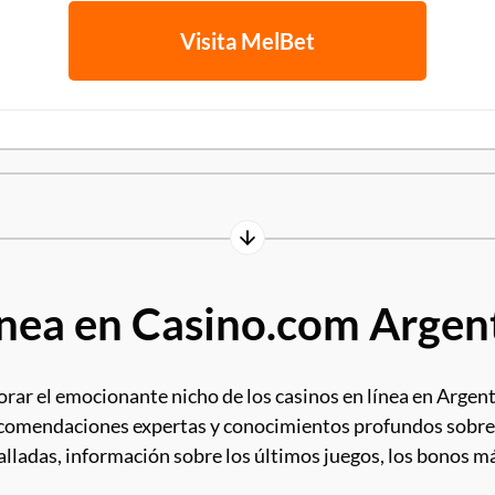
Visita MelBet
línea en Casino.com Argen
orar el emocionante nicho de los casinos en línea en Arge
ecomendaciones expertas y conocimientos profundos sobre e
alladas, información sobre los últimos juegos, los bonos m