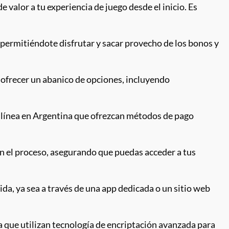
alor a tu experiencia de juego desde el inicio. Es
 permitiéndote disfrutar y sacar provecho de los bonos y
e ofrecer un abanico de opciones, incluyendo
 línea en Argentina que ofrezcan métodos de pago
d en el proceso, asegurando que puedas acceder a tus
a, ya sea a través de una app dedicada o un sitio web
 que utilizan tecnología de encriptación avanzada para