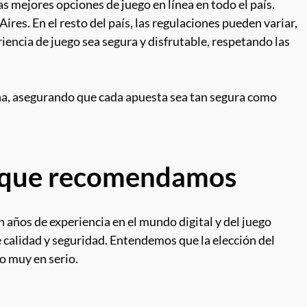
s mejores opciones de juego en línea en todo el país.
res. En el resto del país, las regulaciones pueden variar,
encia de juego sea segura y disfrutable, respetando las
ina, asegurando que cada apuesta sea tan segura como
ea que recomendamos
n años de experiencia en el mundo digital y del juego
 calidad y seguridad. Entendemos que la elección del
o muy en serio.