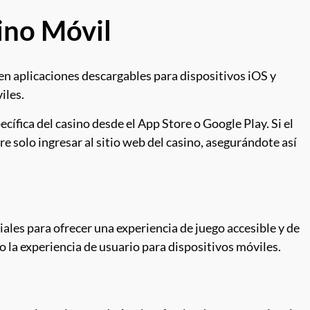
ino Móvil
cen aplicaciones descargables para dispositivos iOS y
iles.
cífica del casino desde el App Store o Google Play. Si el
re solo ingresar al sitio web del casino, asegurándote así
iales para ofrecer una experiencia de juego accesible y de
do la experiencia de usuario para dispositivos móviles.