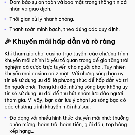
Đảm bảo sự an toàn và bảo mật trong thông tin cá
nhân và giao dịch.
Thời gian xử lý nhanh chóng.
Thanh toán minh bạch, theo đúng các quy định.
🎉 Khuyến mãi hấp dẫn và rõ ràng
Khi tham gia chơi casino trực tuyến, các chương trình
khuyến mãi chính là yếu tố quan trọng để gia tăng trải
nghiệm cá cược trực tuyến cho người chơi. Tuy nhiên
khuyến mãi casino có 2 mặt. Với những sòng bạc uy
tín sẽ sử dụng ưu đãi là phương thức để hấp dẫn và tri
ân người chơi. Trong khi đó, những sòng bạc không uy
tín sẽ sử dụng ưu đãi để thu hút nhằm lừa đảo người
tham gia. Vì vậy, bạn cần lưu ý chọn lựa sòng bạc có
các chương trình khuyến mãi như sau:
Đa dạng với nhiều hình thức khuyến mãi như: thưởng
chào mừng, hoàn trả, hoàn tiền, giải đấu, top bảng
xếp hạng…