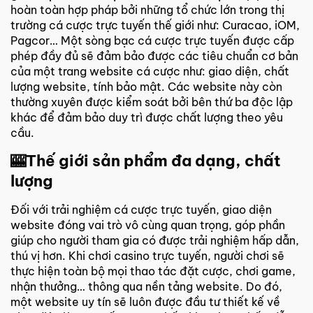
hoàn toàn hợp pháp bởi những tổ chức lớn trong thị
trường cá cược trực tuyến thế giới như: Curacao, iOM,
Pagcor… Một sòng bạc cá cược trực tuyến được cấp
phép đầy đủ sẽ đảm bảo được các tiêu chuẩn cơ bản
của một trang website cá cược như: giao diện, chất
lượng website, tính bảo mật. Các website này còn
thường xuyên được kiểm soát bởi bên thứ ba độc lập
khác để đảm bảo duy trì được chất lượng theo yêu
cầu.
🎰Thế giới sản phẩm đa dạng, chất
lượng
Đối với trải nghiệm cá cược trực tuyến, giao diện
website đóng vai trò vô cùng quan trọng, góp phần
giúp cho người tham gia có được trải nghiệm hấp dẫn,
thú vị hơn. Khi chơi casino trực tuyến, người chơi sẽ
thực hiện toàn bộ mọi thao tác đặt cược, chơi game,
nhận thưởng… thông qua nền tảng website. Do đó,
một website uy tín sẽ luôn được đầu tư thiết kế về