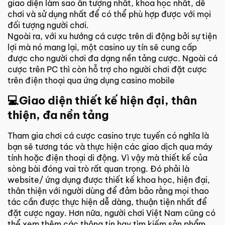
giao diện làm sao ấn tượng nhất, khoa học nhất, dễ
chơi và sử dụng nhất để có thể phù hợp được với mọi
đối tượng người chơi.
Ngoài ra, với xu hướng cá cược trên di động bởi sự tiện
lợi mà nó mang lại, một casino uy tín sẽ cung cấp
được cho người chơi đa dạng nền tảng cược. Ngoài cá
cược trên PC thì còn hỗ trợ cho người chơi đặt cược
trên điện thoại qua ứng dụng casino mobile
💻Giao diện thiết kế hiện đại, thân
thiện, đa nền tảng
Tham gia chơi cá cược casino trực tuyến có nghĩa là
bạn sẽ tương tác và thực hiện các giao dịch qua máy
tính hoặc điện thoại di động. Vì vậy mà thiết kế của
sòng bài đóng vai trò rất quan trọng. Đó phải là
website/ ứng dụng được thiết kế khoa học, hiện đại,
thân thiện với người dùng để đảm bảo rằng mọi thao
tác cần được thực hiện dễ dàng, thuận tiện nhất để
đặt cược ngay. Hơn nữa, người chơi Việt Nam cũng có
thể xem thêm các thông tin hay tìm kiếm sản phẩm