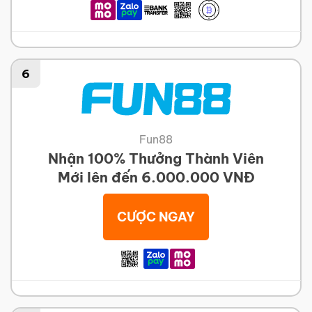
6
Fun88
Nhận 100% Thưởng Thành Viên
Mới lên đến 6.000.000 VNĐ
CƯỢC NGAY