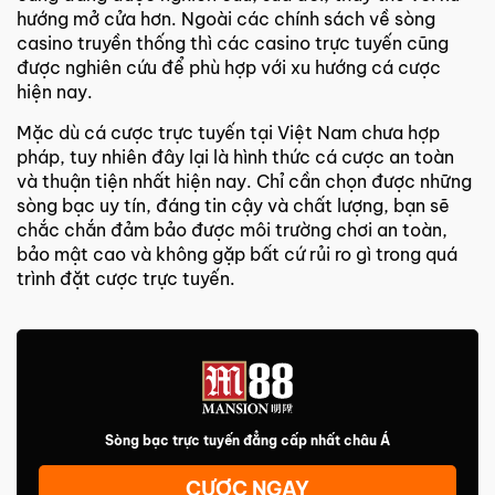
hướng mở cửa hơn. Ngoài các chính sách về sòng
casino truyền thống thì các casino trực tuyến cũng
được nghiên cứu để phù hợp với xu hướng cá cược
hiện nay.
Mặc dù cá cược trực tuyến tại Việt Nam chưa hợp
pháp, tuy nhiên đây lại là hình thức cá cược an toàn
và thuận tiện nhất hiện nay. Chỉ cần chọn được những
sòng bạc uy tín, đáng tin cậy và chất lượng, bạn sẽ
chắc chắn đảm bảo được môi trường chơi an toàn,
bảo mật cao và không gặp bất cứ rủi ro gì trong quá
trình đặt cược trực tuyến.
Sòng bạc trực tuyến đẳng cấp nhất châu Á
CƯỢC NGAY