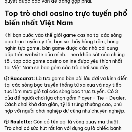
quyết được các vấn đề đang gặp phải.
Top trò chơi casino trực tuyến phổ
biến nhất Việt Nam
Khi bạn bước vào thế giới game casino tại các sòng
bạc trực tuyến uy tín, bạn sẽ thấy hàng trăm, hàng
nghìn tựa game, bàn game được các nhà cái cung
cấp trên website của mình. Theo khảo sát của chúng
tôi, top các game casino online được yêu thích nhất
tại Việt Nam sẽ bao gồm các trò chơi sau đây:
🎲
Baccarat:
Là tựa game bàn bài lâu đời và kinh điển
tại các sòng bạc truyền thống từ xa xưa và nay tiếp
tục làm mưa gió tại các sòng bạc trực tuyến. Có 3
cửa để người chơi lựa chọn gồm Player - Tie - Dealer.
Cách chơi khá đơn giản, tỷ lệ trúng thưởng cao, phù
hợp với người chơi nghiệp dư cũng như chuyên nghiệp.
🎲
Roulette:
Còn có tên gọi là vòng quay ma thuật.
Trò chơi có sức hút rất lớn với dụng cụ là chiếc bánh