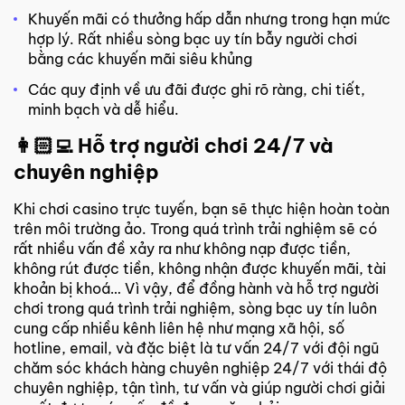
Khuyến mãi có thưởng hấp dẫn nhưng trong hạn mức
hợp lý. Rất nhiều sòng bạc uy tín bẫy người chơi
bằng các khuyến mãi siêu khủng
Các quy định về ưu đãi được ghi rõ ràng, chi tiết,
minh bạch và dễ hiểu.
👩🏻‍💻 Hỗ trợ người chơi 24/7 và
chuyên nghiệp
Khi chơi casino trực tuyến, bạn sẽ thực hiện hoàn toàn
trên môi trường ảo. Trong quá trình trải nghiệm sẽ có
rất nhiều vấn đề xảy ra như không nạp được tiền,
không rút được tiền, không nhận được khuyến mãi, tài
khoản bị khoá… Vì vậy, để đồng hành và hỗ trợ người
chơi trong quá trình trải nghiệm, sòng bạc uy tín luôn
cung cấp nhiều kênh liên hệ như mạng xã hội, số
hotline, email, và đặc biệt là tư vấn 24/7 với đội ngũ
chăm sóc khách hàng chuyên nghiệp 24/7 với thái độ
chuyên nghiệp, tận tình, tư vấn và giúp người chơi giải