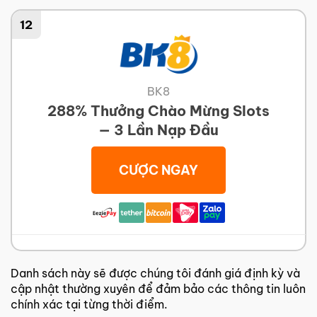
12
BK8
288% Thưởng Chào Mừng Slots
— 3 Lần Nạp Đầu
CƯỢC NGAY
Danh sách này sẽ được chúng tôi đánh giá định kỳ và
cập nhật thường xuyên để đảm bảo các thông tin luôn
chính xác tại từng thời điểm.