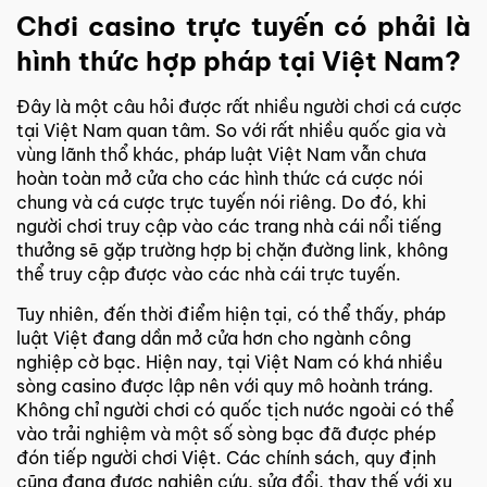
Chơi casino trực tuyến có phải là
hình thức hợp pháp tại Việt Nam?
Đây là một câu hỏi được rất nhiều người chơi cá cược
tại Việt Nam quan tâm. So với rất nhiều quốc gia và
vùng lãnh thổ khác, pháp luật Việt Nam vẫn chưa
hoàn toàn mở cửa cho các hình thức cá cược nói
chung và cá cược trực tuyến nói riêng. Do đó, khi
người chơi truy cập vào các trang nhà cái nổi tiếng
thưởng sẽ gặp trường hợp bị chặn đường link, không
thể truy cập được vào các nhà cái trực tuyến.
Tuy nhiên, đến thời điểm hiện tại, có thể thấy, pháp
luật Việt đang dần mở cửa hơn cho ngành công
nghiệp cờ bạc. Hiện nay, tại Việt Nam có khá nhiều
sòng casino được lập nên với quy mô hoành tráng.
Không chỉ người chơi có quốc tịch nước ngoài có thể
vào trải nghiệm và một số sòng bạc đã được phép
đón tiếp người chơi Việt. Các chính sách, quy định
cũng đang được nghiên cứu, sửa đổi, thay thế với xu