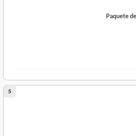
Paquete de
5