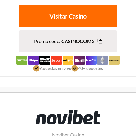
Visitar Casino
Promo code:
CASINOCOM2
Apuestas en vivo
40+ deportes
Novibet Casino