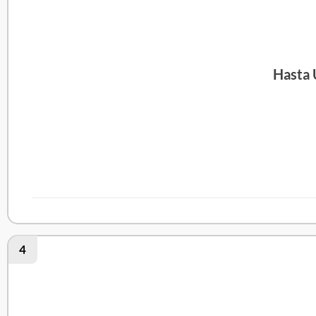
Hasta 
4