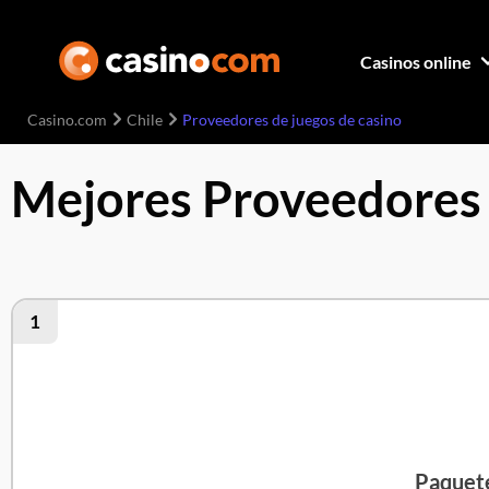
Casinos online
Casino.com
Chile
Proveedores de juegos de casino
Mejores Proveedores 
1
Paquete