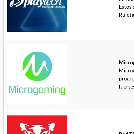
Estos 
Ruleta
Micro
Microg
progre
fuerte
Red T