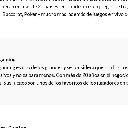
operan en más de 20 países, en donde ofrecen juegos de tr
, Baccarat, Póker y mucho más, además de juegos en vivo de
gaming
aming es uno de los grandes y se considera que son los cre
sivos y no es para menos. Con más de 20 años en el negoc
s. Sus juegos son unos de los favoritos de los jugadores en
iger Gaming