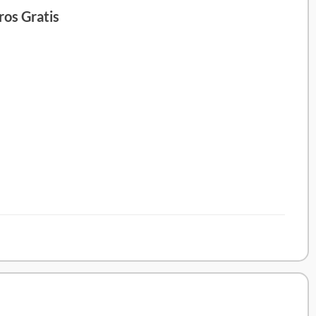
os Gratis