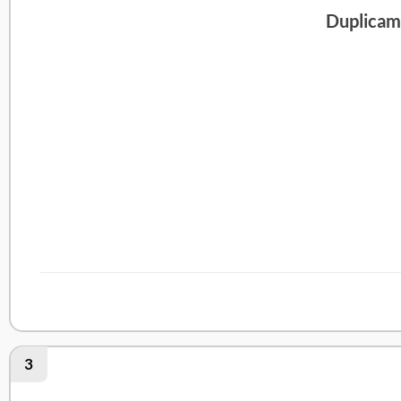
Duplicamo
Opinión de Novibet Casino
3