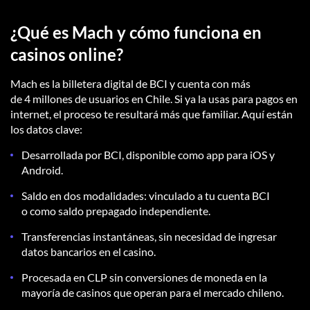
¿Qué es Mach y cómo funciona en
casinos online?
Mach es la billetera digital de BCI
y cuenta con
más
de
4
millones de usuarios en Chile. Si ya la usas para pagos
en
internet
, e
l proceso te result
ará más que familiar
. Aquí están
los datos clave:
Desarrollada por BCI, disponible como app para iOS y
Android.
Saldo en dos modalidades: vinculado a tu cuenta BCI
o
como saldo prepagado independiente.
Transferencias instantáneas, sin necesidad de ingresar
datos bancarios en el casino.
Procesada en CLP sin conversiones de moneda
en la
mayoría de casinos que operan para el mercado chileno.