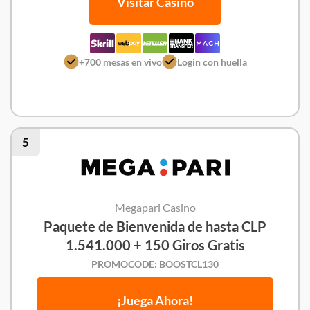
Visitar Casino
+700 mesas en vivo
Login con huella
Opinión de Novibet Casino
5
Megapari Casino
Paquete de Bienvenida de hasta CLP
1.541.000 + 150 Giros Gratis
PROMOCODE: BOOSTCL130
¡Juega Ahora!