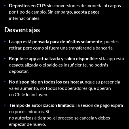
Depósitos en CLP:
sin
conversiones de moneda ni cargos
por tipo de cambio.
Sin embargo, acepta pagos
internacionales.
Desventajas
La
app
está pensada para depósitos solamente
; puedes
retirar, pero como si fuera
una transferencia bancaria
.
Requiere
app
actualizada
y
saldo
disponible:
si la app está
desactualizada o el saldo es insuficiente,
no podrás
depositar
.
No disponible en todos los casinos:
aunque su presencia
va en aumento
, no todos los operadores que
operan
en
Chile lo incluyen.
Tiempo de autorización limitado:
la sesión de pago expira
en pocos minutos
. Si
no autorizas a tiempo, el proceso se cancela y debes
empezar
de nuevo.