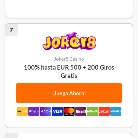
Opinión de Supabet Casino
7
Joker8 Casino
100% hasta EUR 500 + 200 Giros
Gratis
¡Juega Ahora!