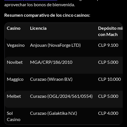
aprovechar los bonos de bienvenida.
Resumen comparativo de los cinco casinos:
Casino
Licencia
Depósito
mín
.
con Mach
Vegasino
Anjouan (
NovaForge
LTD)
CLP
9.100
Novibet
MGA/CRP/186/2010
CLP
5.000
Maggico
Curazao
(
Wiraon
B.V.)
CLP
10.000
Melbet
Curazao
(OGL/2024/561/0554)
CLP
5
.000
Sol
Curazao
(
Galaktika
N.V.)
CLP
4.000
Casino