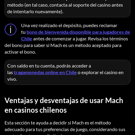
método (en
tal
caso, contacta al soporte del casino antes
de intentarlo
nuevamente
).
Una vez
realizado
el depósito, puedes reclamar
tu
bono de bienvenida disponible para jugadores de
Chile
antes de comenzar a jugar. Revisa los términos
del bono para saber si Mach es un método aceptado para
activar
el bono
.
Con
saldo
en tu cuenta
,
podrás
acceder a
las
tragamonedas online en Chile
o explorar el casino en
vivo
.
Ventajas y desventajas de usar Mach
en casinos chilenos
Esta sección te ayuda a decidir si Mach es el método
adecuado para tu
s preferencias de juego
, con
siderando
sus