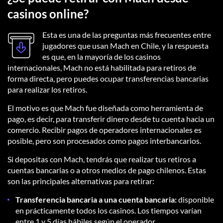
casinos online?
Esta es una de las preguntas más frecuentes entre
jugadores que usan Mach en
Chile
, y la respuesta
es que,
en la mayoría de los casinos
internacionales, Mach no está habilitada para retiros
de
forma directa, pero puedes ocupar transferencias bancarias
para realizar los retiros
.
El motivo
es que Mach fue diseñada como herramienta de
pago
, es decir, para transferir dinero desde tu cuenta hacia un
comercio. Recibir pagos de operadores internacionales
es
posible, pero son procesados como pagos interbancarios.
Si depositas con Mach,
tendrás que realizar tus retiros
a
cuentas bancarias o a otros medios de pago chilenos.
Estas
son las principales alternativas
para retirar:
Transferencia bancaria a una cuenta bancaria
:
disponible
en prácticamente todos los casinos. Los tiempos varían
entre 1 y 5 días hábiles según el operador.