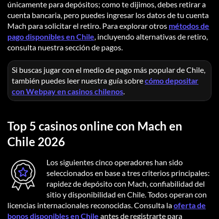
únicamente para depósitos
; como te dijimos, debes retirar a
cuenta bancaria, pero puedes ingresar los datos de tu cuenta
Mach para solicitar el retiro
. Para explorar otros
métodos de
pago disponibles en Chile
, incluyendo alternativas
de retiro,
consulta nuestra sección de pagos.
Si buscas jugar con el medio de pago más popular de Chile,
también puedes leer
n
u
e
s
t
r
a
g
u
í
a
s
o
b
r
e
cómo depositar
con Webpay en casinos chilenos
.
Top 5 casinos online con Mach en
Chile 2026
Los
siguientes
cinco operadores han sido
seleccionados en base a tres criterios principales:
rapidez de depósito con Mach, confiabilidad de
l
sitio
y disponibilidad
en Chile. Todos operan con
licencias internacionales reconocidas.
Consulta la
oferta de
bonos disponibles en Chile
antes de registrarte para