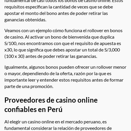
fundamental de casi todos los bonos de casino online. Estos
requisitos especifican la cantidad de veces que se debe
apostar el monto del bono antes de poder retirar las
ganancias obtenidas.
Veamos con un ejemplo cómo funciona el rollover en bonos
de casino. Al activar un bono de bienvenida que duplica
S/100, nos encontramos con que el requisito de apuesta es
x30, lo que significa que debes apostar un total de S/3,000
(100 x 30) antes de poder retirar las ganancias.
Igualmente, algunos bonos pueden ofrecer un rollover menor
o mayor, dependiendo de la oferta, razón por la que es
importante leer y entender estos requisitos antes de formar
parte de una promoción.
Proveedores de casino online
confiables en Perú
Al elegir un casino online en el mercado peruano, es
fundamental considerar la relación de proveedores de