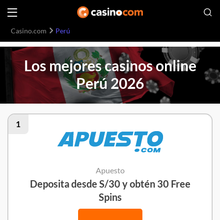
Casino.com
Perú
Los mejores casinos online
Perú 2026
1
Apuesto
Deposita desde S/30 y obtén 30 Free
Spins