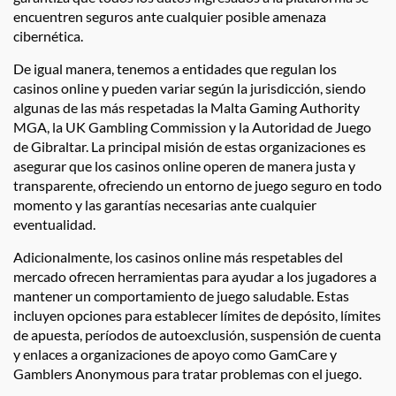
encuentren seguros ante cualquier posible amenaza
cibernética.
De igual manera, tenemos a entidades que regulan los
casinos online y pueden variar según la jurisdicción, siendo
algunas de las más respetadas la Malta Gaming Authority
MGA, la UK Gambling Commission y la Autoridad de Juego
de Gibraltar. La principal misión de estas organizaciones es
asegurar que los casinos online operen de manera justa y
transparente, ofreciendo un entorno de juego seguro en todo
momento y las garantías necesarias ante cualquier
eventualidad.
Adicionalmente, los casinos online más respetables del
mercado ofrecen herramientas para ayudar a los jugadores a
mantener un comportamiento de juego saludable. Estas
incluyen opciones para establecer límites de depósito, límites
de apuesta, períodos de autoexclusión, suspensión de cuenta
y enlaces a organizaciones de apoyo como GamCare y
Gamblers Anonymous para tratar problemas con el juego.