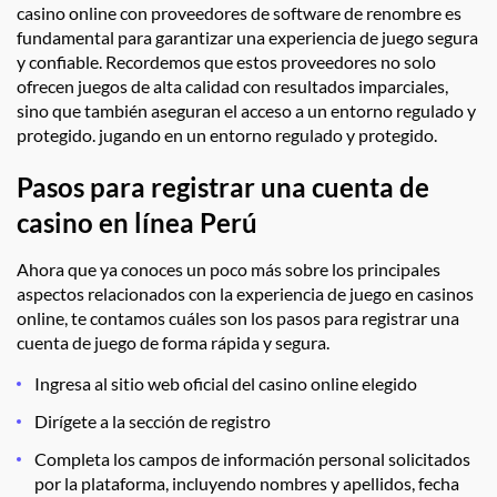
casino online con proveedores de software de renombre es
fundamental para garantizar una experiencia de juego segura
y confiable. Recordemos que estos proveedores no solo
ofrecen juegos de alta calidad con resultados imparciales,
sino que también aseguran el acceso a un entorno regulado y
protegido. jugando en un entorno regulado y protegido.
Pasos para registrar una cuenta de
casino en línea Perú
Ahora que ya conoces un poco más sobre los principales
aspectos relacionados con la experiencia de juego en casinos
online, te contamos cuáles son los pasos para registrar una
cuenta de juego de forma rápida y segura.
Ingresa al sitio web oficial del casino online elegido
Dirígete a la sección de registro
Completa los campos de información personal solicitados
por la plataforma, incluyendo nombres y apellidos, fecha