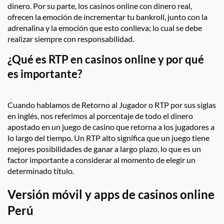
dinero. Por su parte, los casinos online con dinero real,
ofrecen la emoción de incrementar tu bankroll, junto con la
adrenalina y la emoción que esto conlleva; lo cual se debe
realizar siempre con responsabilidad.
¿Qué es RTP en casinos online y por qué
es importante?
Cuando hablamos de Retorno al Jugador o RTP por sus siglas
en inglés, nos referimos al porcentaje de todo el dinero
apostado en un juego de casino que retorna a los jugadores a
lo largo del tiempo. Un RTP alto significa que un juego tiene
mejores posibilidades de ganar a largo plazo, lo que es un
factor importante a considerar al momento de elegir un
determinado título.
Versión móvil y apps de casinos online
Perú