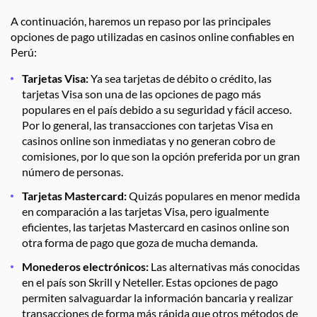
A continuación, haremos un repaso por las principales
opciones de pago utilizadas en
casinos online confiables en
Perú
:
Tarjetas Visa:
Ya sea tarjetas de débito o crédito, las
tarjetas Visa son una de las opciones de pago más
populares en el país debido a su seguridad y fácil acceso.
Por lo general, las transacciones con tarjetas Visa en
casinos online son inmediatas y no generan cobro de
comisiones, por lo que son la opción preferida por un gran
número de personas.
Tarjetas Mastercard:
Quizás populares en menor medida
en comparación a las tarjetas Visa, pero igualmente
eficientes, las tarjetas Mastercard en casinos online son
otra forma de pago que goza de mucha demanda.
Monederos electrónicos:
Las alternativas más conocidas
en el país son Skrill y Neteller. Estas opciones de pago
permiten salvaguardar la información bancaria y realizar
transacciones de forma más rápida que otros métodos de