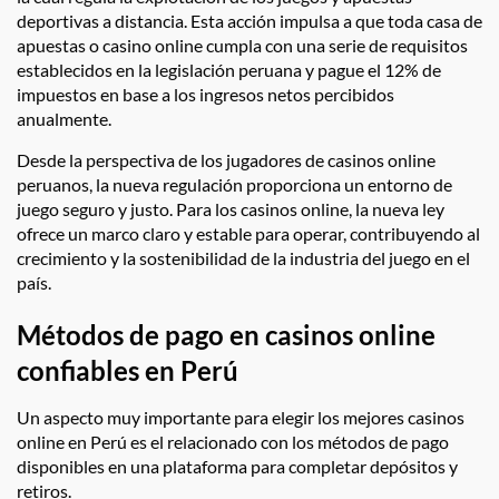
deportivas a distancia. Esta acción impulsa a que toda casa de
apuestas o casino online cumpla con una serie de requisitos
establecidos en la legislación peruana y pague el 12% de
impuestos en base a los ingresos netos percibidos
anualmente.
Desde la perspectiva de los jugadores de casinos online
peruanos, la nueva regulación proporciona un entorno de
juego seguro y justo. Para los casinos online, la nueva ley
ofrece un marco claro y estable para operar, contribuyendo al
crecimiento y la sostenibilidad de la industria del juego en el
país.
Métodos de pago en casinos online
confiables en Perú
Un aspecto muy importante para elegir los
mejores casinos
online en Perú
es el relacionado con los métodos de pago
disponibles en una plataforma para completar depósitos y
retiros.