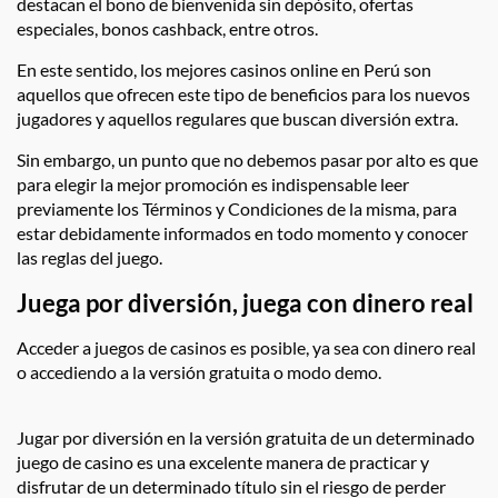
destacan el bono de bienvenida sin depósito, ofertas
especiales, bonos cashback, entre otros.
En este sentido, los mejores casinos online en Perú son
aquellos que ofrecen este tipo de beneficios para los nuevos
jugadores y aquellos regulares que buscan diversión extra.
Sin embargo, un punto que no debemos pasar por alto es que
para elegir la mejor promoción es indispensable leer
previamente los Términos y Condiciones de la misma, para
estar debidamente informados en todo momento y conocer
las reglas del juego.
Juega por diversión, juega con dinero real
Acceder a juegos de casinos es posible, ya sea con dinero real
o accediendo a la versión gratuita o modo demo.
Jugar por diversión en la versión gratuita de un determinado
juego de casino es una excelente manera de practicar y
disfrutar de un determinado título sin el riesgo de perder