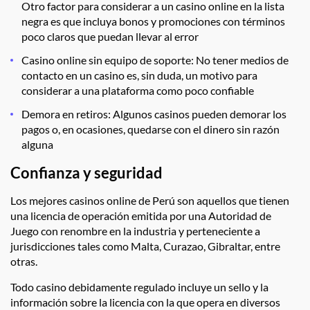
Otro factor para considerar a un casino online en la lista
negra es que incluya bonos y promociones con términos
poco claros que puedan llevar al error
Casino online sin equipo de soporte: No tener medios de
contacto en un casino es, sin duda, un motivo para
considerar a una plataforma como poco confiable
Demora en retiros: Algunos casinos pueden demorar los
pagos o, en ocasiones, quedarse con el dinero sin razón
alguna
Confianza y seguridad
Los mejores casinos online de Perú son aquellos que tienen
una licencia de operación emitida por una Autoridad de
Juego con renombre en la industria y perteneciente a
jurisdicciones tales como Malta, Curazao, Gibraltar, entre
otras.
Todo casino debidamente regulado incluye un sello y la
información sobre la licencia con la que opera en diversos