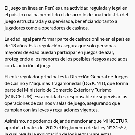
El juego en línea en Perú es una actividad regulada y legal en
el país, lo cual ha permitido el desarrollo de una industria del
juego estructurada y supervisada, beneficiando tanto a
jugadores como a operadores de casinos.
La edad legal para formar parte de casinos online en el país es
de 18 años. Esta regulación asegura que solo personas
mayores de edad puedan participar en juegos de azar,
protegiendo a los menores de los posibles riesgos asociados
con la adicción al juego.
El ente regulador principal es la Dirección General de Juegos
de Casino y Máquinas Tragamonedas (DGJCMT), que forma
parte del Ministerio de Comercio Exterior y Turismo
(MINCETUR). Esta entidad es responsable de supervisar las
operaciones de casinos y salas de juego, asegurando que
cumplan con las leyes y regulaciones vigentes.
Asimismo, no podemos dejar de mencionar que MINCETUR
aprobó a finales del 2023 el Reglamento de la Ley Nº 31557,
la cual regula la explotación de los juegos y apuestas