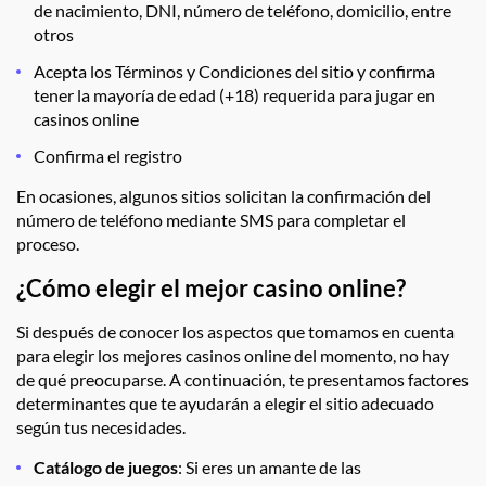
de nacimiento, DNI, número de teléfono, domicilio, entre
otros
Acepta los Términos y Condiciones del sitio y confirma
tener la mayoría de edad (+18) requerida para jugar en
casinos online
Confirma el registro
En ocasiones, algunos sitios solicitan la confirmación del
número de teléfono mediante SMS para completar el
proceso.
¿Cómo elegir el mejor casino online?
Si después de conocer los aspectos que tomamos en cuenta
para elegir los mejores casinos online del momento, no hay
de qué preocuparse. A continuación, te presentamos factores
determinantes que te ayudarán a elegir el sitio adecuado
según tus necesidades.
Catálogo de juegos
: Si eres un amante de las