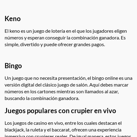
Keno
El keno es un juego de lotería en el que los jugadores eligen
números y esperan conseguir la combinación ganadora. Es
simple, divertido y puede ofrecer grandes pagos.
Bingo
Un juego que no necesita presentación, el bingo online es una
versión digital del clásico juego de salón. Aquí debes marcar
números en los cartones mientras son llamados al azar,
buscando la combinación ganadora.
Juegos populares con crupier en vivo
Los juegos de casino en vivo, entre los cuales destacan el
blackjack, la ruleta y el baccarat, ofrecen una experiencia
inmersiva con crupieres reales. De igual manera, estos juegos