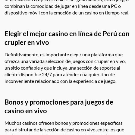
combinan la comodidad de jugar en línea desde una PC o
dispositivo móvil con la emoción de un casino en tiempo real.
Elegir el mejor casino en línea de Perú con
crupier en vivo
Definitivamente, es importante elegir una plataforma que
ofrezca una variada selección de juegos con crupier en vivo,
un sitio confiable y que incluya una sección de soporte al
cliente disponible 24/7 para atender cualquier tipo de
inconveniente relacionado con la experiencia de juego.
Bonos y promociones para juegos de
casino en vivo
Muchos casinos ofrecen bonos y promociones específicas
para disfrutar de la sección de casino en vivo, entre los que