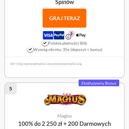
Spinów
GRAJ TERAZ
Polskie płatności Blik
Wymóg obrotu: 35x (depozyt + bonus)
18+ | Graj odpowiedzialnie | anonimowihazardzisci.org
Recenzja GoldSpin
Ekskluzywny Bonus
5
Magius
100% do 2 250 zł + 200 Darmowych