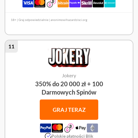
18+ | Graj odpowiedzialnie | anonimowihazardzisci.org
Recenzja Rolling Slots
11
Jokery
350% do 20 000 zł + 100
Darmowych Spinów
GRAJ TERAZ
Polskie płatności Blik