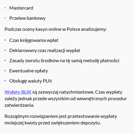
Mastercard
Przelew bankowy
Podczas oceny kasyn online w Polsce analizujemy:
Czas księgowania wpłat
Deklarowany czas realizacji wypłat
Zasady zwrotu środków na tę samą metodę płatności
Ewentualne opłaty
Obsługę waluty PLN
Wpłaty BLIK
są zazwyczaj natychmiastowe. Czas wypłaty
zależy jednak przede wszystkim od wewnętrznych procedur
zatwierdzania.
Rozsądnym rozwiązaniem jest przetestowanie wypłaty
mniejszej kwoty przed zwiększeniem depozytu.