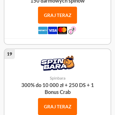
150 darmowych spinów
GRAJ TERAZ
19
Spinbara
300% do 10 000 zł + 250 DS + 1
Bonus Crab
GRAJ TERAZ