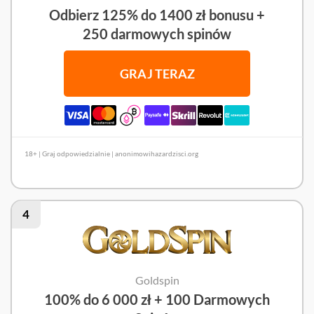
Odbierz 125% do 1400 zł bonusu +
250 darmowych spinów
GRAJ TERAZ
18+ | Graj odpowiedzialnie | anonimowihazardzisci.org
Recenzja Mostbet
4
Goldspin
100% do 6 000 zł + 100 Darmowych