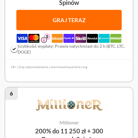
Spinów
GRAJ TERAZ
Szybkość wypłaty: Prawie natychmiast do 2 h (BTC, LTC,
DOGE)
18+ | Graj odpowiedzialnie | anonimowihazardzisci.org
Recenzja Magius
6
Millioner
200% do 11 250 zł + 300