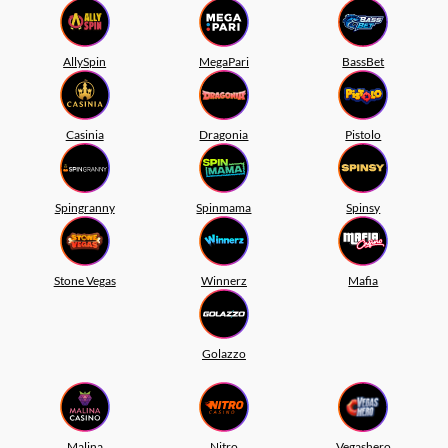
AllySpin
MegaPari
BassBet
Casinia
Dragonia
Pistolo
Spingranny
Spinmama
Spinsy
Stone Vegas
Winnerz
Mafia
Golazzo
Malina
Nitro
Vegashero