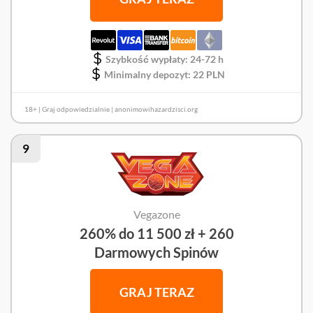
Szybkość wypłaty: 24-72 h
Minimalny depozyt: 22 PLN
18+ | Graj odpowiedzialnie | anonimowihazardzisci.org
9
Vegazone
260% do 11 500 zł + 260
Darmowych Spinów
GRAJ TERAZ