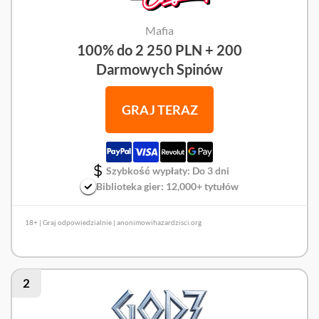
Mafia
100% do 2 250 PLN + 200
Darmowych Spinów
GRAJ TERAZ
Szybkość wypłaty: Do 3 dni
Biblioteka gier: 12,000+ tytułów
18+ | Graj odpowiedzialnie | anonimowihazardzisci.org
Mafia Recenzja
2