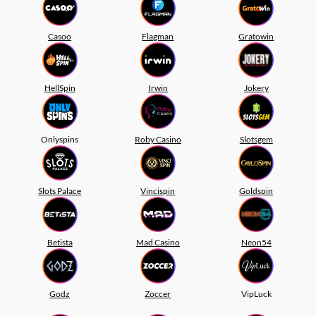
Casoo
Flagman
Gratowin
HellSpin
Irwin
Jokery
Onlyspins
Roby Casino
Slotsgem
Slots Palace
Vincispin
Goldspin
Betista
Mad Casino
Neon54
Godz
Zoccer
VipLuck