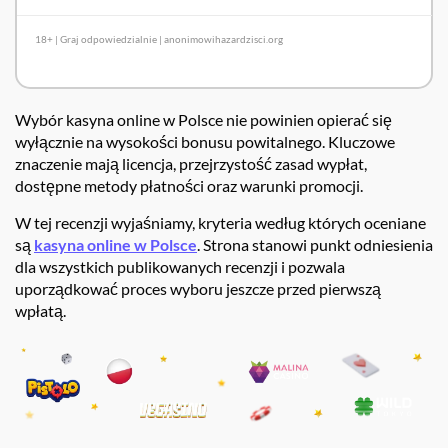
18+ | Graj odpowiedzialnie | anonimowihazardzisci.org
Recenzja Allyspin
Wybór kasyna online w Polsce nie powinien opierać się
wyłącznie na wysokości bonusu powitalnego. Kluczowe
znaczenie mają licencja, przejrzystość zasad wypłat,
dostępne metody płatności oraz warunki promocji.
W tej recenzji wyjaśniamy, kryteria według których oceniane
są
kasyna online w Polsce
. Strona stanowi punkt odniesienia
dla wszystkich publikowanych recenzji i pozwala
uporządkować proces wyboru jeszcze przed pierwszą
wpłatą.