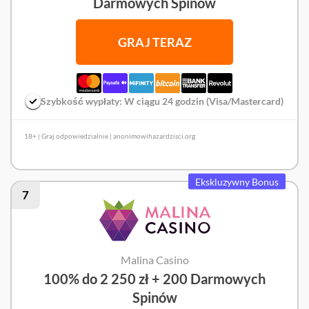
Darmowych Spinów
GRAJ TERAZ
Szybkość wypłaty: W ciągu 24 godzin (Visa/Mastercard)
18+ | Graj odpowiedzialnie | anonimowihazardzisci.org
Recenzja Millioner
Ekskluzywny Bonus
7
Malina Casino
100% do 2 250 zł + 200 Darmowych
Spinów