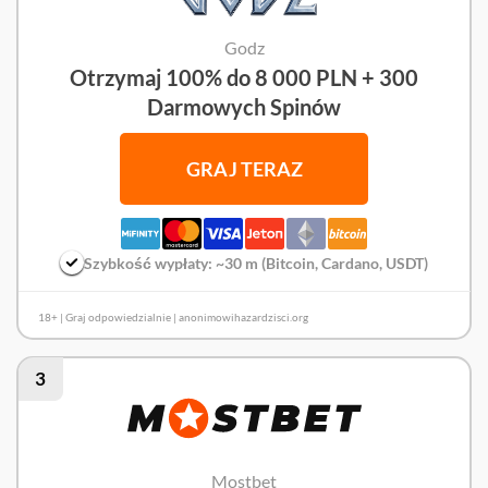
Godz
Otrzymaj 100% do 8 000 PLN + 300
Darmowych Spinów
GRAJ TERAZ
Szybkość wypłaty: ~30 m (Bitcoin, Cardano, USDT)
18+ | Graj odpowiedzialnie | anonimowihazardzisci.org
3
Mostbet