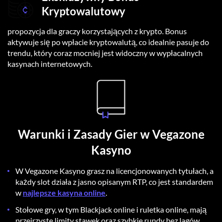
Kryptowalutowy
propozycja dla graczy korzystających z krypto. Bonus
aktywuje się po wpłacie kryptowalutą, co idealnie pasuje do
trendu, który coraz mocniej jest widoczny w wypłacalnych
kasynach internetowych.
Warunki i Zasady Gier w Vegazone
Kasyno
W Vegazone Kasyno grasz na licencjonowanych tytułach, a
każdy slot działa z jasno opisanym RTP, co jest standardem
w
najlepsze kasyna online
.
Stołowe gry, w tym Blackjack online i ruletka online, mają
przejrzyste limity stawek oraz szybkie rundy bez lagów.