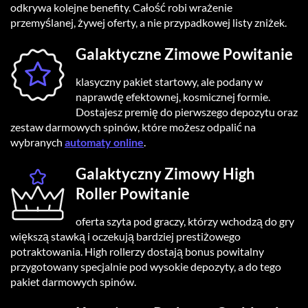
odkrywa kolejne benefity. Całość robi wrażenie
przemyślanej, żywej oferty, a nie przypadkowej listy zniżek.
Galaktyczne Zimowe Powitanie
klasyczny pakiet startowy, ale podany w
naprawdę efektownej, kosmicznej formie.
Dostajesz premię do pierwszego depozytu oraz
zestaw darmowych spinów, które możesz odpalić na
wybranych
automaty online
.
Galaktyczny Zimowy High
Roller Powitanie
oferta szyta pod graczy, którzy wchodzą do gry
większą stawką i oczekują bardziej prestiżowego
potraktowania. High rollerzy dostają bonus powitalny
przygotowany specjalnie pod wysokie depozyty, a do tego
pakiet darmowych spinów.