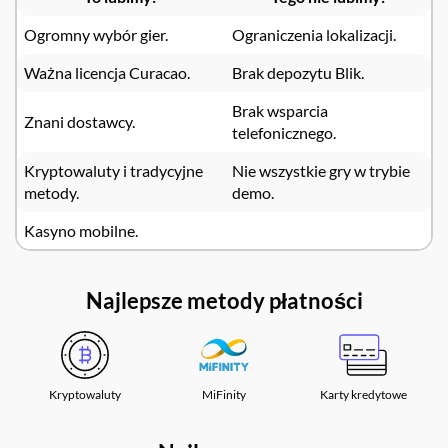
Ogromny wybór gier.
Ograniczenia lokalizacji.
Ważna licencja Curacao.
Brak depozytu Blik.
Brak wsparcia
Znani dostawcy.
telefonicznego.
Kryptowaluty i tradycyjne
Nie wszystkie gry w trybie
metody.
demo.
Kasyno mobilne.
Najlepsze metody płatności
Kryptowaluty
MiFinity
Karty kredytowe