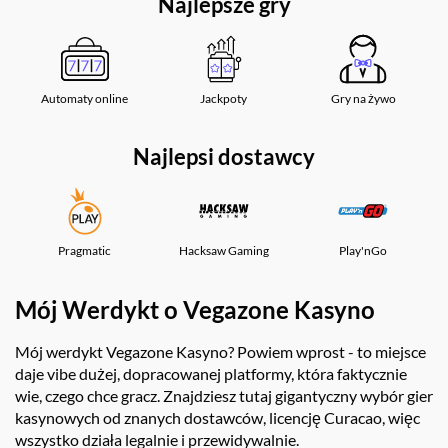
Najlepsze gry
Automaty online
Jackpoty
Gry na żywo
Najlepsi dostawcy
Pragmatic
Hacksaw Gaming
Play'nGo
Mój Werdykt o Vegazone Kasyno
Mój werdykt Vegazone Kasyno? Powiem wprost - to miejsce
daje vibe dużej, dopracowanej platformy, która faktycznie
wie, czego chce gracz. Znajdziesz tutaj gigantyczny wybór gier
kasynowych od znanych dostawców, licencję Curacao, więc
wszystko działa legalnie i przewidywalnie.