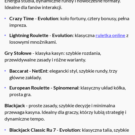
Energia studia, dynamiczne rundy i nowoczesne formaty.
Idealne dla fanów interakcji.
Crazy Time
-
Evolution
: koło fortuny, cztery bonusy, pełna
impreza.
Lightning Roulette
-
Evolution
: klasyczna
ruletka online
z
losowymi mnożnikami.
Gry Stołowe
- klasyka kasyn: szybkie rozdania,
przewidywalne zasady i różne warianty.
Baccarat - NetEnt
: elegancki styl, szybkie rundy, trzy
główne zakłady.
European Roulette - Spinomenal
: klasyczny układ kółka,
prosta gra.
Blackjack
- proste zasady, szybkie decyzje i minimalna
przewaga kasyna. Idealny dla graczy, którzy lubią strategię i
dynamiczne tempo.
Blackjack Classic Ru 7
-
Evolution
: klasyczna talia, szybkie