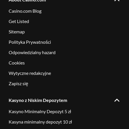
Casino.com Blog
Get Listed
Sitemap
Polityka Prywatności
Odpowiedzialny hazard
Cookies
Wytyczne redakcyjne
Zapisz się
Kasyno z Niskim Depozytem
Kasyno Minimalny Depozyt 5 zł
Kasyna minimalny depozyt 10 zł