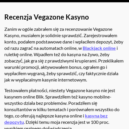
Recenzja Vegazone Kasyno
Zanim w ogóle zabrałem się za recenzowanie Vegazone
Kasyno, musiałem je solidnie sprawdzić. Zarejestrowałem
konto, podałem podstawowe dane i wpłaciłem depozyt, żeby
od razu zagrać na automatach online, w
Blackjack online
i
ruletkę online. Wpadłem też do kasyna na żywo, żeby
zobaczyć, jak gra się z prawdziwymi krupierami. Przeklikałem
warunki promocji, aktywowałem bonus, ograłem go i
wypłaciłem wygraną, żeby sprawdzić, czy faktycznie działa
jak w wypłacalnym kasynie internetowym.
Testowałem płatności, niestety Vegazone kasyno nie jest
kasynem online Blik. Sprawdziłem też kasyno mobilne-
wszystko działa bez problemów. Poradziłem się
konsultantów w kilku tematach i porównałem wszystko do
tego, co oferują najlepsze kasyna online i
kasyna bez
depozytu
. Dzięki temu moja recenzja jest w 100 proc.
wynikiem realnego doświadczenia.