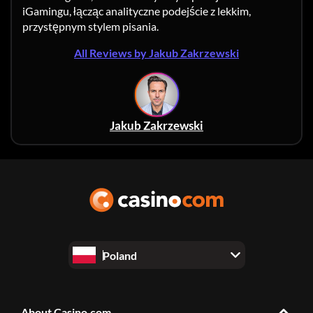
iGamingu, łącząc analityczne podejście z lekkim,
przystępnym stylem pisania.
All Reviews by Jakub Zakrzewski
Jakub Zakrzewski
Poland
About Casino.com