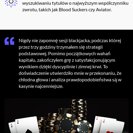
wyszukiwaniu tytułów o najwyższym współczynniku
zwrotu, takich jak Blood Suckers czy Aviator.
Nigdy nie zapomnę sesji blackjacka, podczas której
przez trzy godziny trzymałem się strategii
podstawowej. Pomimo początkowych wahań
kapitału, zakończyłem grę z satysfakcjonującym
wynikiem dzięki dyscyplinie i zimnej krwi. To
doświadczenie utwierdziło mnie w przekonaniu, że
chłodna głowa i analiza prawdopodobieństwa są w
kasynie najcenniejsze.