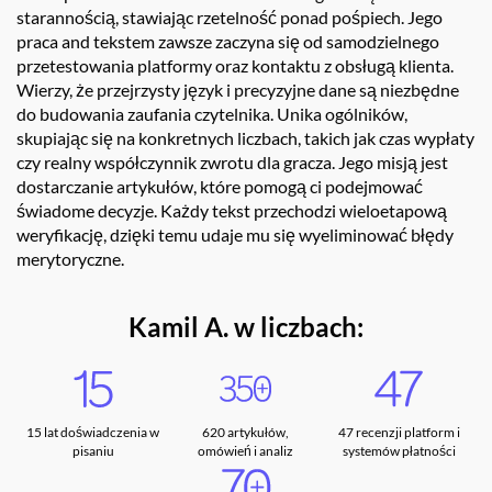
starannością, stawiając rzetelność ponad pośpiech. Jego
praca and tekstem zawsze zaczyna się od samodzielnego
przetestowania platformy oraz kontaktu z obsługą klienta.
Wierzy, że przejrzysty język i precyzyjne dane są niezbędne
do budowania zaufania czytelnika. Unika ogólników,
skupiając się na konkretnych liczbach, takich jak czas wypłaty
czy realny współczynnik zwrotu dla gracza. Jego misją jest
dostarczanie artykułów, które pomogą ci podejmować
świadome decyzje. Każdy tekst przechodzi wieloetapową
weryfikację, dzięki temu udaje mu się wyeliminować błędy
merytoryczne.
Kamil A. w liczbach:
15 lat doświadczenia w
620 artykułów,
47 recenzji platform i
pisaniu
omówień i analiz
systemów płatności