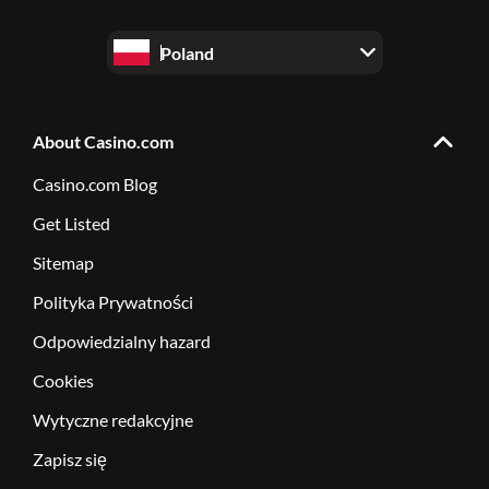
Poland
About Casino.com
Casino.com Blog
Get Listed
Sitemap
Polityka Prywatności
Odpowiedzialny hazard
Cookies
Wytyczne redakcyjne
Zapisz się