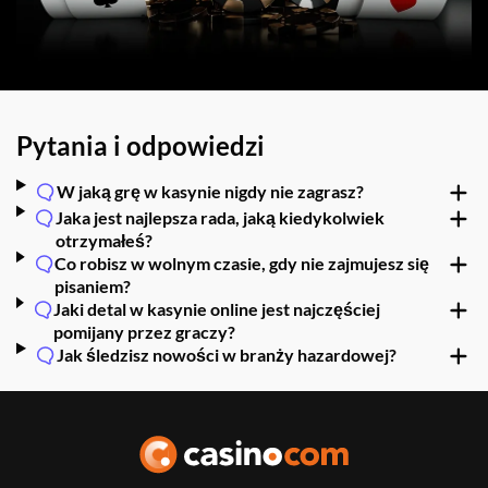
Pytania i odpowiedzi
W jaką grę w kasynie nigdy nie zagrasz?
Jaka jest najlepsza rada, jaką kiedykolwiek
otrzymałeś?
Co robisz w wolnym czasie, gdy nie zajmujesz się
pisaniem?
Jaki detal w kasynie online jest najczęściej
pomijany przez graczy?
Jak śledzisz nowości w branży hazardowej?