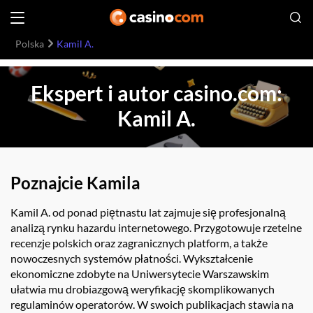
Polska
Kamil A.
Ekspert i autor casino.com:
Kamil A.
Poznajcie Kamila
Kamil A. od ponad piętnastu lat zajmuje się profesjonalną
analizą rynku hazardu internetowego. Przygotowuje rzetelne
recenzje polskich oraz zagranicznych platform, a także
nowoczesnych systemów płatności. Wykształcenie
ekonomiczne zdobyte na Uniwersytecie Warszawskim
ułatwia mu drobiazgową weryfikację skomplikowanych
regulaminów operatorów. W swoich publikacjach stawia na