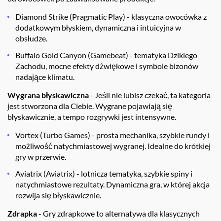
Diamond Strike (Pragmatic Play) - klasyczna owocówka z
dodatkowym błyskiem, dynamiczna i intuicyjna w
obsłudze.
Buffalo Gold Canyon (Gamebeat) - tematyka Dzikiego
Zachodu, mocne efekty dźwiękowe i symbole bizonów
nadające klimatu.
Wygrana błyskawiczna
- Jeśli nie lubisz czekać, ta kategoria
jest stworzona dla Ciebie. Wygrane pojawiają się
błyskawicznie, a tempo rozgrywki jest intensywne.
Vortex (Turbo Games) - prosta mechanika, szybkie rundy i
możliwość natychmiastowej wygranej. Idealne do krótkiej
gry w przerwie.
Aviatrix (Aviatrix) - lotnicza tematyka, szybkie spiny i
natychmiastowe rezultaty. Dynamiczna gra, w której akcja
rozwija się błyskawicznie.
Zdrapka
- Gry zdrapkowe to alternatywa dla klasycznych