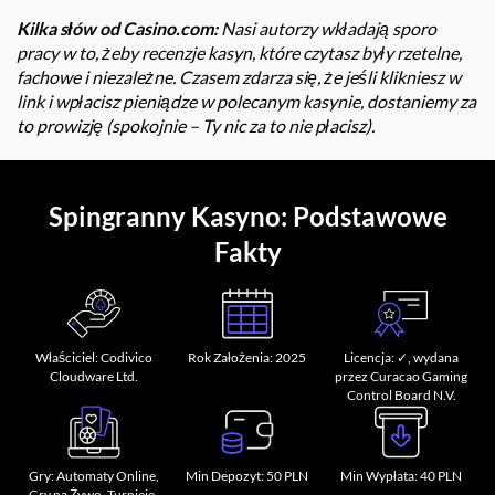
Kilka słów od Casino.com:
Nasi autorzy wkładają sporo
pracy w to, żeby recenzje kasyn, które czytasz były rzetelne,
fachowe i niezależne. Czasem zdarza się, że jeśli klikniesz w
link i wpłacisz pieniądze w polecanym kasynie, dostaniemy za
to prowizję (spokojnie – Ty nic za to nie płacisz).
Spingranny Kasyno: Podstawowe
Fakty
Właściciel: Codivico
Rok Założenia: 2025
Licencja: ✓, wydana
Cloudware Ltd.
przez Curacao Gaming
Control Board N.V.
Gry: Automaty Online,
Min Depozyt: 50 PLN
Min Wypłata: 40 PLN
Gry na Żywo, Turnieje,