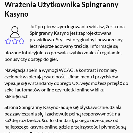
Wrażenia Użytkownika Spingranny
Kasyno
Już po pierwszym logowaniu widzisz, że strona
Spingranny Kasyno jest zaprojektowana
prawidłowo. Styl jest oryginalny i nowoczesny,
lecz nieprzeładowany treścią. Informacje są
ułożone intuicyjnie, co pozwala szybko znaleźć regulamin,
bonusy czy dostęp do gier.
Nawigacja spełnia wymogi WCAG, a kontrast i rozmiary
czcionek wspierają czytelność. Układ menu i przycisków
wpisuje się w standardy dobrego UX, więc możesz przejść do
sekcji automatów online czy ruletki online w kilku
kliknięciach.
Strona Spingranny Kasyno ładuje się błyskawicznie, działa
bez zawieszania się i zachowuje pełną responsywność na
każdej rozdzielczości. To standard, jakiego oczekujesz od
najlepszego kasyna online, gdzie przejrzystość i płynność są