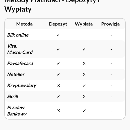
Wypłaty
Metoda
Depozyt
Wypłata
Prowizja
Blik online
✓
-
Visa,
✓
✓
-
MasterCard
Paysafecard
✓
X
-
Neteller
✓
X
-
Kryptowaluty
X
✓
-
Skrill
✓
X
-
Przelew
X
✓
-
Bankowy