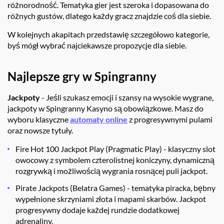
różnorodność. Tematyka gier jest szeroka i dopasowana do
różnych gustów, dlatego każdy gracz znajdzie coś dla siebie.
W kolejnych akapitach przedstawię szczegółowo kategorie,
byś mógł wybrać najciekawsze propozycje dla siebie.
Najlepsze gry w Spingranny
Jackpoty
- Jeśli szukasz emocji i szansy na wysokie wygrane,
jackpoty w Spingranny Kasyno są obowiązkowe. Masz do
wyboru klasyczne
automaty online
z progresywnymi pulami
oraz nowsze tytuły.
Fire Hot 100 Jackpot Play (Pragmatic Play) - klasyczny slot
owocowy z symbolem czterolistnej koniczyny, dynamiczną
rozgrywką i możliwością wygrania rosnącej puli jackpot.
Pirate Jackpots (Belatra Games) - tematyka piracka, bębny
wypełnione skrzyniami złota i mapami skarbów. Jackpot
progresywny dodaje każdej rundzie dodatkowej
adrenaliny.