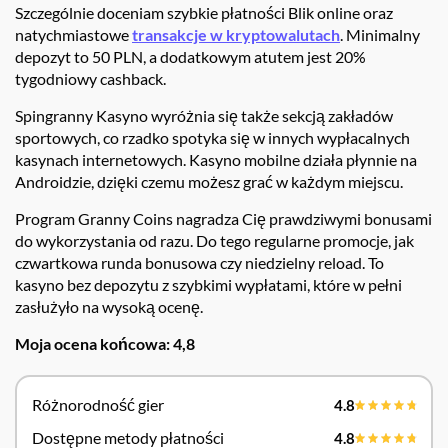
Szczególnie doceniam szybkie płatności Blik online oraz
natychmiastowe
transakcje w kryptowalutach
. Minimalny
depozyt to 50 PLN, a dodatkowym atutem jest 20%
tygodniowy cashback.
Spingranny Kasyno wyróżnia się także sekcją zakładów
sportowych, co rzadko spotyka się w innych wypłacalnych
kasynach internetowych. Kasyno mobilne działa płynnie na
Androidzie, dzięki czemu możesz grać w każdym miejscu.
Program Granny Coins nagradza Cię prawdziwymi bonusami
do wykorzystania od razu. Do tego regularne promocje, jak
czwartkowa runda bonusowa czy niedzielny reload. To
kasyno bez depozytu z szybkimi wypłatami, które w pełni
zasłużyło na wysoką ocenę.
Moja ocena końcowa: 4,8
Różnorodność gier
4.8
Dostępne metody płatności
4.8