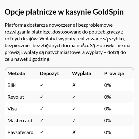
Opcje płatnicze w kasynie GoldSpin
Platforma dostarcza nowoczesne i bezproblemowe
rozwiązania płatnicze, dostosowane do potrzeb graczy z
różnych krajów. Wpłaty i wypłaty realizowane są szybko,
bezpiecznie i bez zbędnych formalności. Są złotówki, nie ma
prowizji, wpłaty są natychmiastowe, a wypłaty – dotrą do
celu nawet 1 godzinę.
Metoda
Depozyt
Wypłata
Prowizja
Blik
✓
✗
0%
Revolut
✓
✓
0%
Visa
✓
✓
0%
Mastercard
✓
✓
0%
Paysafecard
✓
✗
0%