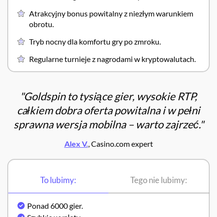
Atrakcyjny bonus powitalny z niezłym warunkiem
obrotu.
Tryb nocny dla komfortu gry po zmroku.
Regularne turnieje z nagrodami w kryptowalutach.
"Goldspin to tysiące gier, wysokie RTP,
całkiem dobra oferta powitalna i w pełni
sprawna wersja mobilna – warto zajrzeć."
Alex V.
, Casino.com expert
To lubimy:
Tego nie lubimy:
Ponad 6000 gier.