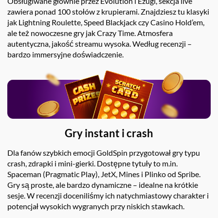
Obsługiwane głównie przez Evolution i Ezugi, sekcja live
zawiera ponad 100 stołów z krupierami. Znajdziesz tu klasyki
jak Lightning Roulette, Speed Blackjack czy Casino Hold’em,
ale też nowoczesne gry jak Crazy Time. Atmosfera
autentyczna, jakość streamu wysoka. Według recenzji –
bardzo immersyjne doświadczenie.
Gry instant i crash
Dla fanów szybkich emocji GoldSpin przygotował gry typu
crash, zdrapki i mini-gierki. Dostępne tytuły to m.in.
Spaceman (Pragmatic Play), JetX, Mines i Plinko od Spribe.
Gry są proste, ale bardzo dynamiczne – idealne na krótkie
sesje. W recenzji doceniliśmy ich natychmiastowy charakter i
potencjał wysokich wygranych przy niskich stawkach.