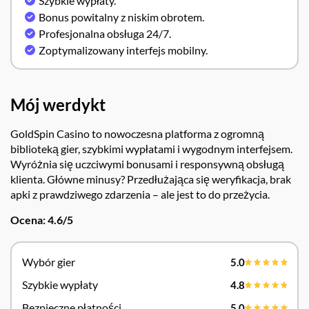
Szybkie wypłaty.
Bonus powitalny z niskim obrotem.
Profesjonalna obsługa 24/7.
Zoptymalizowany interfejs mobilny.
Mój werdykt
GoldSpin Casino to nowoczesna platforma z ogromną
biblioteką gier, szybkimi wypłatami i wygodnym interfejsem.
Wyróżnia się uczciwymi bonusami i responsywną obsługą
klienta. Główne minusy? Przedłużająca się weryfikacja, brak
apki z prawdziwego zdarzenia – ale jest to do przeżycia.
Ocena: 4.6/5
Wybór gier
5.0
Szybkie wypłaty
4.8
Bezpieczne płatności
5.0