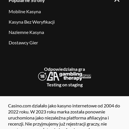
Popularne Strony
Mobilne Kasyna
Kasyna Bez Weryfikacji
Naziemne Kasyna
Dostawcy Gier
Odpowiedzialna gra
Testing on staging
Casino.com działało jako kasyno internetowe od 2004 do
2022 roku. W 2023 roku marka została ponownie
uruchomiona jako niezależna platforma afiliacyjna i
recenzji. Nie przyjmujemy już rejestracji graczy, nie