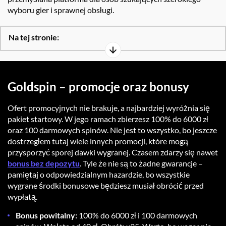
wyboru gier i sprawnej obsługi.
Na tej stronie:
Goldspin – promocje oraz bonusy
Ofert promocyjnych nie brakuje, a najbardziej wyróżnia się
pakiet startowy. W jego ramach zbierzesz 100% do 6000 zł
oraz 100 darmowych spinów. Nie jest to wszystko, bo jeszcze
dostrzegłem tutaj wiele innych promocji, które mogą
przysporzyć sporej dawki wygranej. Czasem zdarzy się nawet
bonus bez depozytu
. Tyle że nie są to żadne gwarancje –
pamiętaj o odpowiedzialnym hazardzie, bo wszystkie
wygrane środki bonusowe będziesz musiał obrócić przed
wypłatą.
Bonus powitalny:
100% do 6000 zł i 100 darmowych