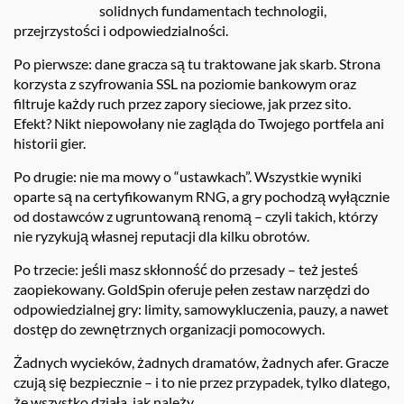
solidnych fundamentach technologii,
przejrzystości i odpowiedzialności.
Po pierwsze: dane gracza są tu traktowane jak skarb. Strona
korzysta z szyfrowania SSL na poziomie bankowym oraz
filtruje każdy ruch przez zapory sieciowe, jak przez sito.
Efekt? Nikt niepowołany nie zagląda do Twojego portfela ani
historii gier.
Po drugie: nie ma mowy o “ustawkach”. Wszystkie wyniki
oparte są na certyfikowanym RNG, a gry pochodzą wyłącznie
od dostawców z ugruntowaną renomą – czyli takich, którzy
nie ryzykują własnej reputacji dla kilku obrotów.
Po trzecie: jeśli masz skłonność do przesady – też jesteś
zaopiekowany. GoldSpin oferuje pełen zestaw narzędzi do
odpowiedzialnej gry: limity, samowykluczenia, pauzy, a nawet
dostęp do zewnętrznych organizacji pomocowych.
Żadnych wycieków, żadnych dramatów, żadnych afer. Gracze
czują się bezpiecznie – i to nie przez przypadek, tylko dlatego,
że wszystko działa, jak należy.