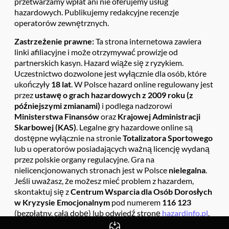
przetwarzamy wpłat ani nie oferujemy usług
hazardowych. Publikujemy redakcyjne recenzje
operatorów zewnętrznych.
Zastrzeżenie prawne:
Ta strona internetowa zawiera
linki afiliacyjne i może otrzymywać prowizje od
partnerskich kasyn. Hazard wiąże się z ryzykiem.
Uczestnictwo dozwolone jest wyłącznie dla osób, które
ukończyły
18 lat
. W Polsce hazard online regulowany jest
przez
ustawę o grach hazardowych z 2009 roku (z
późniejszymi zmianami)
i podlega nadzorowi
Ministerstwa Finansów
oraz
Krajowej Administracji
Skarbowej (KAS)
. Legalne gry hazardowe online są
dostępne wyłącznie na stronie
Totalizatora Sportowego
lub u operatorów posiadających ważną licencję wydaną
przez polskie organy regulacyjne. Gra na
nielicencjonowanych stronach jest w Polsce
nielegalna
.
Jeśli uważasz, że możesz mieć problem z hazardem,
skontaktuj się z
Centrum Wsparcia dla Osób Dorosłych
w Kryzysie Emocjonalnym
pod numerem
116 123
(bezpłatny, całą dobę) lub odwiedź stronę
hazardinfo.pl
.