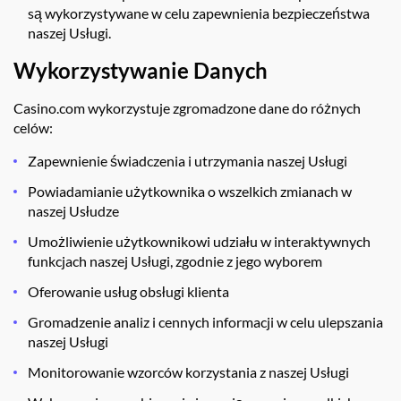
są wykorzystywane w celu zapewnienia bezpieczeństwa
naszej Usługi.
Wykorzystywanie Danych
Casino.com wykorzystuje zgromadzone dane do różnych
celów:
Zapewnienie świadczenia i utrzymania naszej Usługi
Powiadamianie użytkownika o wszelkich zmianach w
naszej Usłudze
Umożliwienie użytkownikowi udziału w interaktywnych
funkcjach naszej Usługi, zgodnie z jego wyborem
Oferowanie usług obsługi klienta
Gromadzenie analiz i cennych informacji w celu ulepszania
naszej Usługi
Monitorowanie wzorców korzystania z naszej Usługi