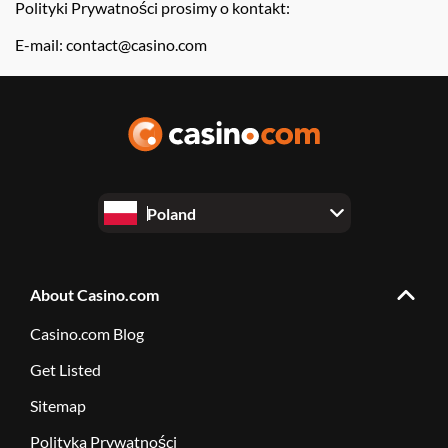
Polityki Prywatności prosimy o kontakt:
E-mail: contact@casino.com
Poland
About Casino.com
Casino.com Blog
Get Listed
Sitemap
Polityka Prywatności