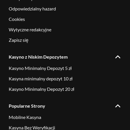
Odpowiedzialny hazard
Cookies
Wytyczne redakcyjne
Zapisz się
Kasyno z Niskim Depozytem
Kasyno Minimalny Depozyt 5 zł
Kasyna minimalny depozyt 10 zł
Kasyno Minimalny Depozyt 20 zł
Popularne Strony
Mobilne Kasyna
Kasyna Bez Weryfikacji