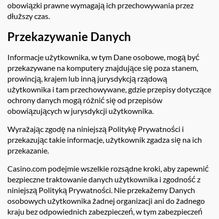
obowiązki prawne wymagają ich przechowywania przez
dłuższy czas.
Przekazywanie Danych
Informacje użytkownika, w tym Dane osobowe, mogą być
przekazywane na komputery znajdujące się poza stanem,
prowincją, krajem lub inną jurysdykcją rządową
użytkownika i tam przechowywane, gdzie przepisy dotyczące
ochrony danych mogą różnić się od przepisów
obowiązujących w jurysdykcji użytkownika.
Wyrażając zgodę na niniejszą Politykę Prywatności i
przekazując takie informacje, użytkownik zgadza się na ich
przekazanie.
Casino.com podejmie wszelkie rozsądne kroki, aby zapewnić
bezpieczne traktowanie danych użytkownika i zgodność z
niniejszą Polityką Prywatności. Nie przekażemy Danych
osobowych użytkownika żadnej organizacji ani do żadnego
kraju bez odpowiednich zabezpieczeń, w tym zabezpieczeń