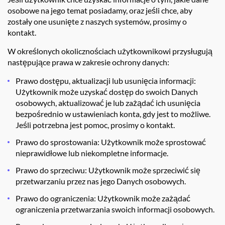
osobowe na jego temat posiadamy, oraz jeśli chce, aby
zostały one usunięte z naszych systemów, prosimy o
kontakt.
W określonych okolicznościach użytkownikowi przysługują
następujące prawa w zakresie ochrony danych:
Prawo dostępu, aktualizacji lub usunięcia informacji:
Użytkownik może uzyskać dostęp do swoich Danych
osobowych, aktualizować je lub zażądać ich usunięcia
bezpośrednio w ustawieniach konta, gdy jest to możliwe.
Jeśli potrzebna jest pomoc, prosimy o kontakt.
Prawo do sprostowania: Użytkownik może sprostować
nieprawidłowe lub niekompletne informacje.
Prawo do sprzeciwu: Użytkownik może sprzeciwić się
przetwarzaniu przez nas jego Danych osobowych.
Prawo do ograniczenia: Użytkownik może zażądać
ograniczenia przetwarzania swoich informacji osobowych.