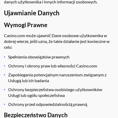
danych użytkownika i innych informacji osobowych.
Ujawnianie Danych
Wymogi Prawne
Casino.com może ujawnić Dane osobowe użytkownika w
dobrej wierze, jeśli uzna, że takie działanie jest konieczne w
celu:
Spełnienia obowiązków prawnych
Ochrony i obrony praw lub własności Casino.com
Zapobiegania potencjalnym naruszeniom związanym z
Usługą lub ich badania
Ochrony bezpieczeństwa osobistego użytkowników
Usługi lub ogółu społeczeństwa
Ochrony przed odpowiedzialnością prawną
Bezpieczeństwo Danych