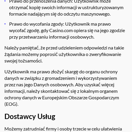
Prawo do przenoszenia danych: Użytkownik może
otrzymać kopię swoich informacji w ustrukturyzowanym
formacie nadającym się do odczytu maszynowego.
Prawo do wycofania zgody: Użytkownik ma prawo
wycofać zgodę, gdy Casino.com opiera się na jego zgodzie
przy przetwarzaniu informacji osobowych.
Należy pamiętać, że przed udzieleniem odpowiedzi na takie
żądania możemy poprosić użytkownika o zweryfikowanie
swojej tożsamości.
Użytkownik ma prawo złożyć skargę do organu ochrony
danych w związku z gromadzeniem i wykorzystywaniem
przez nas jego Danych osobowych. Aby uzyskać więcej
informacji, należy skontaktować się z lokalnym organem
ochrony danych w Europejskim Obszarze Gospodarczym
(EOG).
Dostawcy Usług
Możemy zatrudniać firmy i osoby trzecie w celu ułatwienia