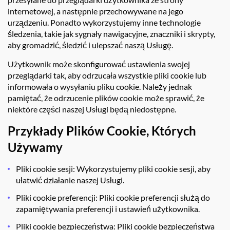
internetowej, a następnie przechowywane na jego
urządzeniu. Ponadto wykorzystujemy inne technologie
śledzenia, takie jak sygnały nawigacyjne, znaczniki i skrypty,
aby gromadzić, śledzić i ulepszać naszą Usługę.
Użytkownik może skonfigurować ustawienia swojej
przeglądarki tak, aby odrzucała wszystkie pliki cookie lub
informowała o wysyłaniu pliku cookie. Należy jednak
pamiętać, że odrzucenie plików cookie może sprawić, że
niektóre części naszej Usługi będą niedostępne.
Przykłady Plików Cookie, Których
Używamy
Pliki cookie sesji: Wykorzystujemy pliki cookie sesji, aby
ułatwić działanie naszej Usługi.
Pliki cookie preferencji: Pliki cookie preferencji służą do
zapamiętywania preferencji i ustawień użytkownika.
Pliki cookie bezpieczeństwa: Pliki cookie bezpieczeństwa