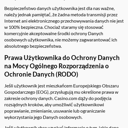
Bezpieczeństwo danych użytkownika jest dla nas ważne,
należy jednak pamiętać, że żadna metoda transmisji przez
Internet ani elektronicznego przechowywania danych nie jest
w 100% bezpieczna. Chociaż staramy się stosować
komercyjnie akceptowalne środki ochrony Danych
osobowych użytkownika, nie możemy zagwarantować ich
absolutnego bezpieczeństwa.
Prawa Użytkownika do Ochrony Danych
na Mocy Ogólnego Rozporządzenia o
Ochronie Danych (RODO)
Jeśli użytkownik jest mieszkańcem Europejskiego Obszaru
Gospodarczego (EOG), przysługują mu określone prawa w
zakresie ochrony danych. Casino.com dąży do podjęcia
rozsądnych kroków, aby umożliwić użytkownikowi
poprawianie, zmienianie, usuwanie lub ograniczanie
wykorzystania jego Danych osobowych.
Jeśli użytkownik chce uzyskać informacje o tym, jakie dane