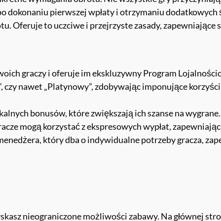
po dokonaniu pierwszej wpłaty i otrzymaniu dodatkowych 
otu. Oferuje to uczciwe i przejrzyste zasady, zapewniając
oich graczy i oferuje im ekskluzywny Program Lojalności
”, czy nawet „Platynowy”, zdobywając imponujące korzyści
kalnych bonusów, które zwiększają ich szanse na wygrane.
gracze mogą korzystać z ekspresowych wypłat, zapewniają
menedżera, który dba o indywidualne potrzeby gracza, za
skasz nieograniczone możliwości zabawy. Na głównej stro