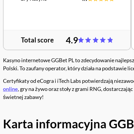
4.9
Total score
Kasyno internetowe GGBet PL to zdecydowanie najlepsz
Polski. To zaufany operator, który działa na podstawie l
Certyfikaty od eCogra i iTech Labs potwierdzają niezaw
online
, gry na żywo oraz stoły z grami RNG, dostarczają
świetnej zabawy!
Karta informacyjna GGB