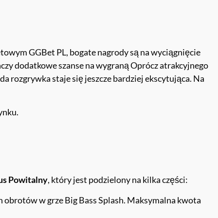
netowym GGBet PL, bogate nagrody są na wyciągnięcie
graczy dodatkowe szanse na wygraną Oprócz atrakcyjnego
a rozgrywka staje się jeszcze bardziej ekscytująca. Na
rynku.
s Powitalny
, który jest podzielony na kilka części:
ch obrotów w grze Big Bass Splash. Maksymalna kwota