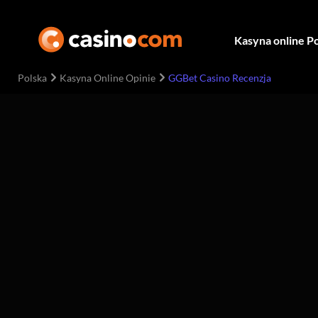
Kasyna online P
Polska
Kasyna Online Opinie
GGBet Casino Recenzja