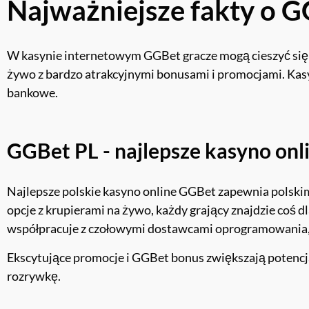
Najważniejsze fakty o G
W kasynie internetowym GGBet gracze mogą cieszyć się b
żywo z bardzo atrakcyjnymi bonusami i promocjami. Kasy
bankowe.
GGBet PL - najlepsze kasyno onli
Najlepsze polskie kasyno online GGBet zapewnia polskim
opcje z krupierami na żywo, każdy grający znajdzie coś 
współpracuje z czołowymi dostawcami oprogramowania, 
Ekscytujące promocje i GGBet bonus zwiększają potencja
rozrywkę.