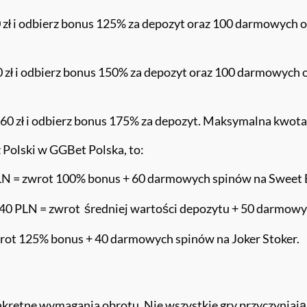
0 zł i odbierz bonus 125% za depozyt oraz 100 darmowyc
0 zł i odbierz bonus 150% za depozyt oraz 100 darmowyc
60 zł i odbierz bonus 175% za depozyt. Maksymalna kwota
z Polski w GGBet Polska, to:
 PLN = zwrot 100% bonus + 60 darmowych spinów na Sweet 
. 40 PLN = zwrot średniej wartości depozytu + 50 darmowy
wrot 125% bonus + 40 darmowych spinów na Joker Stoker.
kretne wymagania obrotu. Nie wszystkie gry przyczyniają