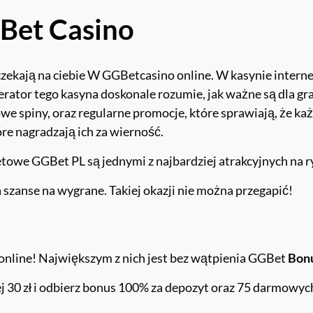
Bet Casino
czekają na ciebie W GGBetcasino online. W kasynie inter
erator tego kasyna doskonale rozumie, jak ważne są dla 
spiny, oraz regularne promocje, które sprawiają, że każd
re nagradzają ich za wierność.
towe GGBet PL są jednymi z najbardziej atrakcyjnych na 
 szanse na wygrane. Takiej okazji nie można przegapić!
nline! Największym z nich jest bez wątpienia GGBet
Bonu
 30 zł i odbierz bonus 100% za depozyt oraz 75 darmowy