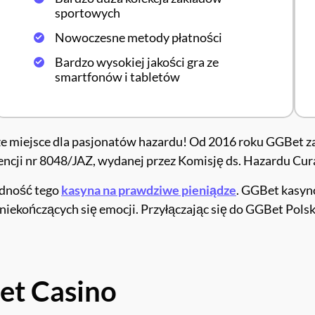
sportowych
Nowoczesne metody płatności
Bardzo wysokiej jakości gra ze
smartfonów i tabletów
e miejsce dla pasjonatów hazardu! Od 2016 roku GGBet za
icencji nr 8048/JAZ, wydanej przez Komisję ds. Hazardu Cu
odność tego
kasyna na prawdziwe pieniądze
. GGBet kasyn
c niekończących się emocji. Przyłączając się do GGBet Pols
et Casino