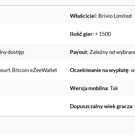
Właścicie
l: Brivio Limited
Ilość gier
: + 1500
odny dostęp
Payout
: Zależny od wybran
osurf, Bitcoin eZeeWallet
Oczekiwanie na wypłatę
: 
Wersja mobilna
: Tak
Dopuszczalny wiek gracza
: