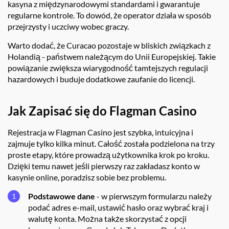
kasyna z międzynarodowymi standardami i gwarantuje
regularne kontrole. To dowód, że operator działa w sposób
przejrzysty i uczciwy wobec graczy.
Warto dodać, że Curacao pozostaje w bliskich związkach z
Holandią - państwem należącym do Unii Europejskiej. Takie
powiązanie zwiększa wiarygodność tamtejszych regulacji
hazardowych i buduje dodatkowe zaufanie do licencji.
Jak Zapisać się do Flagman Casino
Rejestracja w Flagman Casino jest szybka, intuicyjna i
zajmuje tylko kilka minut. Całość została podzielona na trzy
proste etapy, które prowadzą użytkownika krok po kroku.
Dzięki temu nawet jeśli pierwszy raz zakładasz konto w
kasynie online, poradzisz sobie bez problemu.
Podstawowe dane
- w pierwszym formularzu należy
podać adres e-mail, ustawić hasło oraz wybrać kraj i
walutę konta. Można także skorzystać z opcji