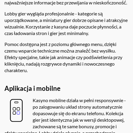
najważniejsze informacje bez przewijania w nieskończoność.
Lobby gier wygląda profesjonalnie - kategorie są
uporządkowane, a miniatury gier dobrze opisane i atrakcyjne
wizualnie. Korzystanie z kasyna daje poczucie płynności, a
czas ładowania stron i gier jest minimalny.
Pomoc dostępna jest z poziomu głównego menu, dzięki
czemu wsparcie techniczne można znaleźć bez wysiłku.
Efekty specjalne, takie jak animacje czy podświetlenia przy
kliknięciu, nadają rozgrywce dynamiki i nowoczesnego
charakteru.
Aplikacja i mobilne
Kasyno mobilne działa w pełni responsywnie -
po zalogowaniu układ strony automatycznie
dopasowuje się do ekranu telefonu. Kolekcja
gier jest identyczna jak w wersji desktopowej,
zachowane są te same bonusy, promocje i
efekty specjalne. Lobby działa płynnie, a przechodzenie