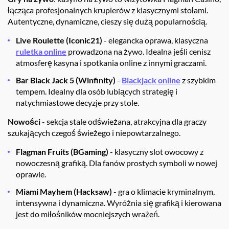
łącząca profesjonalnych krupierów z klasycznymi stołami.
Autentyczne, dynamiczne, cieszy się dużą popularnością.
Live Roulette (Iconic21)
- elegancka oprawa, klasyczna
ruletka online
prowadzona na żywo. Idealna jeśli cenisz
atmosferę kasyna i spotkania online z innymi graczami.
Bar Black Jack 5 (Winfinity)
-
Blackjack online
z szybkim
tempem. Idealny dla osób lubiących strategię i
natychmiastowe decyzje przy stole.
Nowości
- sekcja stale odświeżana, atrakcyjna dla graczy
szukających czegoś świeżego i niepowtarzalnego.
Flagman Fruits (BGaming)
- klasyczny slot owocowy z
nowoczesną grafiką. Dla fanów prostych symboli w nowej
oprawie.
Miami Mayhem (Hacksaw)
- gra o klimacie kryminalnym,
intensywna i dynamiczna. Wyróżnia się grafiką i kierowana
jest do miłośników mocniejszych wrażeń.