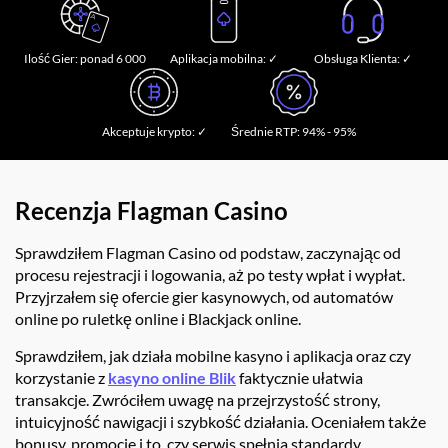
Ilość Gier: ponad 6 000
Aplikacja mobilna: ✓
Obsługa Klienta: ✓
Akceptuje krypto: ✓
Średnie RTP: 94% - 95%
Recenzja Flagman Casino
Sprawdziłem Flagman Casino od podstaw, zaczynając od
procesu rejestracji i logowania, aż po testy wpłat i wypłat.
Przyjrzałem się ofercie gier kasynowych, od automatów
online po ruletkę online i Blackjack online.
Sprawdziłem, jak działa mobilne kasyno i aplikacja oraz czy
korzystanie z
kasyno online Blik
faktycznie ułatwia
transakcje. Zwróciłem uwagę na przejrzystość strony,
intuicyjność nawigacji i szybkość działania. Oceniałem także
bonusy, promocje i to, czy serwis spełnia standardy