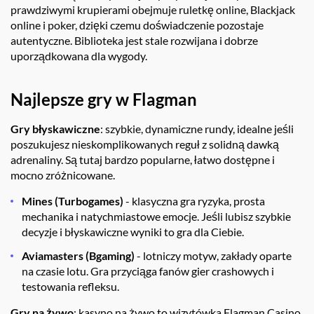
prawdziwymi krupierami obejmuje ruletkę online, Blackjack
online i poker, dzięki czemu doświadczenie pozostaje
autentyczne. Biblioteka jest stale rozwijana i dobrze
uporządkowana dla wygody.
Najlepsze gry w Flagman
Gry błyskawiczne
: szybkie, dynamiczne rundy, idealne jeśli
poszukujesz nieskomplikowanych reguł z solidną dawką
adrenaliny. Są tutaj bardzo popularne, łatwo dostępne i
mocno zróżnicowane.
Mines (Turbogames)
- klasyczna gra ryzyka, prosta
mechanika i natychmiastowe emocje. Jeśli lubisz szybkie
decyzje i błyskawiczne wyniki to gra dla Ciebie.
Aviamasters (Bgaming)
- lotniczy motyw, zakłady oparte
na czasie lotu. Gra przyciąga fanów gier crashowych i
testowania refleksu.
Gry na żywo
: kasyno na żywo to wizytówka Flagman Casino,