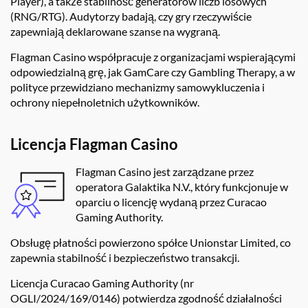
Player), a także stabilność generatorów liczb losowych
(RNG/RTG). Audytorzy badają, czy gry rzeczywiście
zapewniają deklarowane szanse na wygraną.
Flagman Casino współpracuje z organizacjami wspierającymi
odpowiedzialną grę, jak GamCare czy Gambling Therapy, a w
polityce przewidziano mechanizmy samowykluczenia i
ochrony niepełnoletnich użytkowników.
Licencja Flagman Casino
Flagman Casino jest zarządzane przez
operatora Galaktika N.V., który funkcjonuje w
oparciu o licencję wydaną przez Curacao
Gaming Authority.
Obsługę płatności powierzono spółce Unionstar Limited, co
zapewnia stabilność i bezpieczeństwo transakcji.
Licencja Curacao Gaming Authority (nr
OGLI/2024/169/0146) potwierdza zgodność działalności