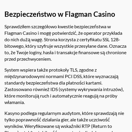
Bezpieczeństwo w Flagman Casino
Sprawdziłem szczegółowo kwestie bezpieczeństwa w
Flagman Casino i mogę potwierdzić, że operator przykłada
do nich dużą wagę. Strona korzysta z certyfikatu SSL 128-
bitowego, który szyfruje wszystkie przesyłane dane. Oznacza
to, że Twoje loginy, hasła i transakcje finansowe są chronione
przed przechwyceniem.
System wspiera także protokoły TLS, zgodne z
międzynarodowymi normami PCI DSS, które wyznaczają
standardy bezpieczeństwa dla płatności kartami.
Zastosowano również IDS (systemy wykrywania intruzów),
które monitorują ruch i automatycznie reagują na próby
włamania.
Kasyno podlega regularnym audytom, które sprawdzają nie
tylko poprawność działania gier, ale także uczciwość
wyników. Weryfikowane są wskaźniki RTP (Return to