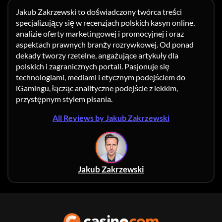
Jakub Zakrzewski to doświadczony twórca treści
specjalizujący się w recenzjach polskich kasyn online,
analizie oferty marketingowej i promocyjnej i oraz
aspektach prawnych branży rozrywkowej. Od ponad
dekady tworzy rzetelne, angażujące artykuły dla
polskich i zagranicznych portali. Pasjonuje się
technologiami, mediami i etycznym podejściem do
iGamingu, łącząc analityczne podejście z lekkim,
przystępnym stylem pisania.
All Reviews by Jakub Zakrzewski
Jakub Zakrzewski