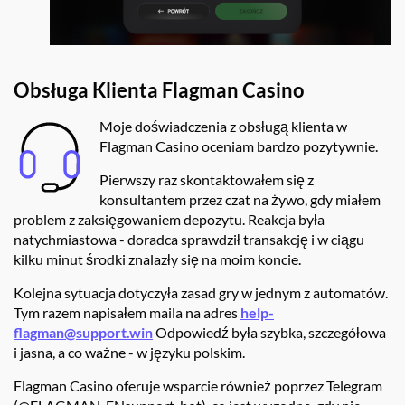
Obsługa Klienta Flagman Casino
Moje doświadczenia z obsługą klienta w
Flagman Casino oceniam bardzo pozytywnie.
Pierwszy raz skontaktowałem się z
konsultantem przez czat na żywo, gdy miałem
problem z zaksięgowaniem depozytu. Reakcja była
natychmiastowa - doradca sprawdził transakcję i w ciągu
kilku minut środki znalazły się na moim koncie.
Kolejna sytuacja dotyczyła zasad gry w jednym z automatów.
Tym razem napisałem maila na adres
help-
flagman@support.win
Odpowiedź była szybka, szczegółowa
i jasna, a co ważne - w języku polskim.
Flagman Casino oferuje wsparcie również poprzez Telegram