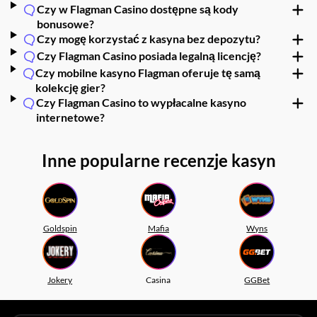
Czy w Flagman Casino dostępne są kody
bonusowe?
Czy mogę korzystać z kasyna bez depozytu?
Czy Flagman Casino posiada legalną licencję?
Czy mobilne kasyno Flagman oferuje tę samą
kolekcję gier?
Czy Flagman Casino to wypłacalne kasyno
internetowe?
Inne popularne recenzje kasyn
Goldspin
Mafia
Wyns
Jokery
Casina
GGBet