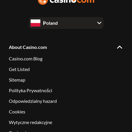
Poland
About Casino.com
Casino.com Blog
Get Listed
Sitemap
Polityka Prywatności
Odpowiedzialny hazard
Cookies
Wytyczne redakcyjne