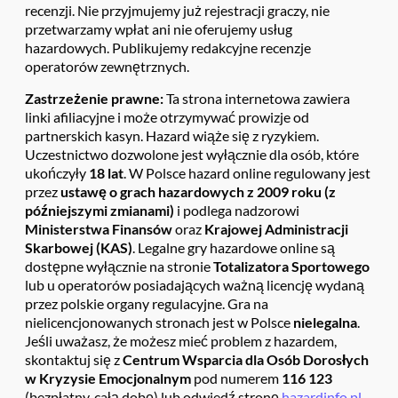
recenzji. Nie przyjmujemy już rejestracji graczy, nie
przetwarzamy wpłat ani nie oferujemy usług
hazardowych. Publikujemy redakcyjne recenzje
operatorów zewnętrznych.
Zastrzeżenie prawne:
Ta strona internetowa zawiera
linki afiliacyjne i może otrzymywać prowizje od
partnerskich kasyn. Hazard wiąże się z ryzykiem.
Uczestnictwo dozwolone jest wyłącznie dla osób, które
ukończyły
18 lat
. W Polsce hazard online regulowany jest
przez
ustawę o grach hazardowych z 2009 roku (z
późniejszymi zmianami)
i podlega nadzorowi
Ministerstwa Finansów
oraz
Krajowej Administracji
Skarbowej (KAS)
. Legalne gry hazardowe online są
dostępne wyłącznie na stronie
Totalizatora Sportowego
lub u operatorów posiadających ważną licencję wydaną
przez polskie organy regulacyjne. Gra na
nielicencjonowanych stronach jest w Polsce
nielegalna
.
Jeśli uważasz, że możesz mieć problem z hazardem,
skontaktuj się z
Centrum Wsparcia dla Osób Dorosłych
w Kryzysie Emocjonalnym
pod numerem
116 123
(bezpłatny, całą dobę) lub odwiedź stronę
hazardinfo.pl
.