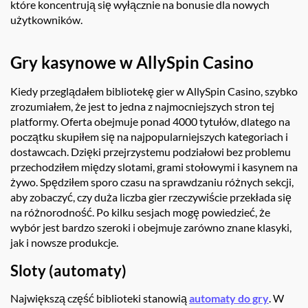
które koncentrują się wyłącznie na bonusie dla nowych
użytkowników.
Gry kasynowe w AllySpin Casino
Kiedy przeglądałem bibliotekę gier w AllySpin Casino, szybko
zrozumiałem, że jest to jedna z najmocniejszych stron tej
platformy. Oferta obejmuje ponad 4000 tytułów, dlatego na
początku skupiłem się na najpopularniejszych kategoriach i
dostawcach. Dzięki przejrzystemu podziałowi bez problemu
przechodziłem między slotami, grami stołowymi i kasynem na
żywo. Spędziłem sporo czasu na sprawdzaniu różnych sekcji,
aby zobaczyć, czy duża liczba gier rzeczywiście przekłada się
na różnorodność. Po kilku sesjach mogę powiedzieć, że
wybór jest bardzo szeroki i obejmuje zarówno znane klasyki,
jak i nowsze produkcje.
Sloty (automaty)
Największą część biblioteki stanowią
automaty do gry
. W