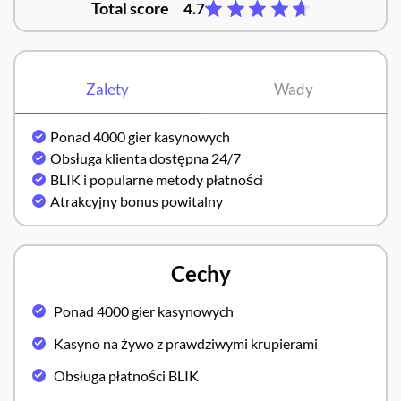
Total score
4.7
Zalety
Wady
Ponad 4000 gier kasynowych
Obsługa klienta dostępna 24/7
BLIK i popularne metody płatności
Atrakcyjny bonus powitalny
Cechy
Ponad 4000 gier kasynowych
Kasyno na żywo z prawdziwymi krupierami
Obsługa płatności BLIK