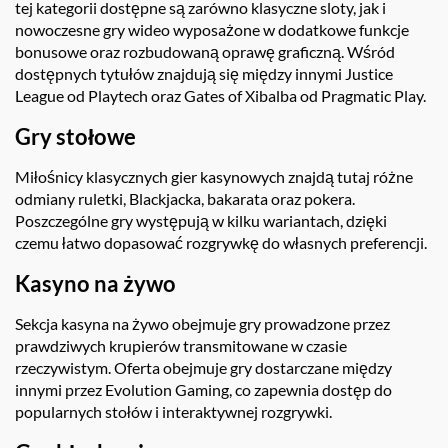
tej kategorii dostępne są zarówno klasyczne sloty, jak i
nowoczesne gry wideo wyposażone w dodatkowe funkcje
bonusowe oraz rozbudowaną oprawę graficzną. Wśród
dostępnych tytułów znajdują się między innymi Justice
League od Playtech oraz Gates of Xibalba od Pragmatic Play.
Gry stołowe
Miłośnicy klasycznych gier kasynowych znajdą tutaj różne
odmiany ruletki, Blackjacka, bakarata oraz pokera.
Poszczególne gry występują w kilku wariantach, dzięki
czemu łatwo dopasować rozgrywkę do własnych preferencji.
Kasyno na żywo
Sekcja kasyna na żywo obejmuje gry prowadzone przez
prawdziwych krupierów transmitowane w czasie
rzeczywistym. Oferta obejmuje gry dostarczane między
innymi przez Evolution Gaming, co zapewnia dostęp do
popularnych stołów i interaktywnej rozgrywki.