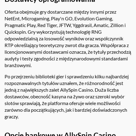
Oferta obejmuje gry dostarczane między innymi przez
NetEnt, Microgaming, Play'n GO, Evolution Gaming,
Pragmatic Play, Red Tiger, JFTW, Yggdrasil, Amatic, Zillion i
Quickspin. Gry wykorzystują technologię RNG
odpowiedzialną za losowość wyników oraz współczynnik
RTP określający teoretyczny zwrot dla gracza. Współpraca z
licencjonowanymi dostawcami oznacza, że tytuły przechodzą
audyty i testy zgodności z międzynarodowymi standardami
branżowymi.
Po przejrzeniu biblioteki gier i sprawdzeniu kilku najbardziej
rozpoznawalnych tytułów uznałem, że różnorodność jest
jedną z największych zalet AllySpin Casino. Duża liczba
dostawców, obecność kasyna na żywo oraz szeroki wybór
slotów sprawiają, że platforma oferuje wiele możliwości
zarówno dla początkujących, jak i bardziej doświadczonych
graczy.
Opcje bankowe w AllySpin Casino