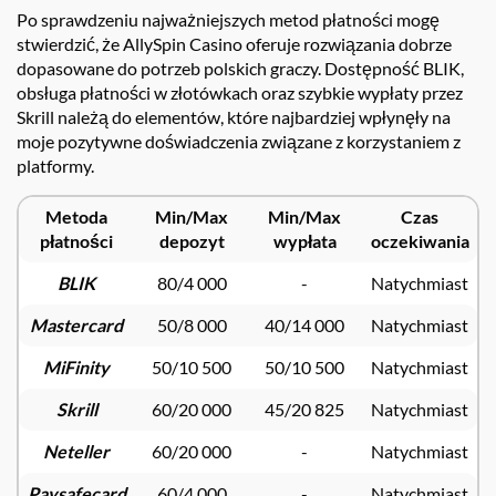
Po sprawdzeniu najważniejszych metod płatności mogę
stwierdzić, że AllySpin Casino oferuje rozwiązania dobrze
dopasowane do potrzeb polskich graczy. Dostępność BLIK,
obsługa płatności w złotówkach oraz szybkie wypłaty przez
Skrill należą do elementów, które najbardziej wpłynęły na
moje pozytywne doświadczenia związane z korzystaniem z
platformy.
Metoda
Min/Max
Min/Max
Czas
płatności
depozyt
wypłata
oczekiwania
BLIK
80/4 000
-
Natychmiast
Mastercard
50/8 000
40/14 000
Natychmiast
MiFinity
50/10 500
50/10 500
Natychmiast
Skrill
60/20 000
45/20 825
Natychmiast
Neteller
60/20 000
-
Natychmiast
Paysafecard
60/4 000
-
Natychmiast