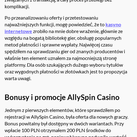
komplikacji.
Po przeanalizowaniu oferty i przetestowaniu
najważniejszych funkcji, mogę powiedzieć, że to
kasyno
internetowe
zrobiło na mnie dobre wrażenie, głównie ze
względu na bogatą bibliotekę gier, obsługę popularnych
metod płatności i sprawne wypłaty. Najwięcej czasu
spędziłem na sprawdzaniu gier od znanych producentów i
właśnie ten element uznałem za najmocniejszą stronę
platformy. Dla osób szukających dużego wyboru tytułów
oraz wygodnych płatności w złotówkach jest to propozycja
warta uwagi.
Bonusy i promocje AllySpin Casino
Jednym z pierwszych elementów, które sprawdziłem po
rejestracji w AllySpin Casino, była oferta dla nowych graczy.
Bonus powitalny był dostępny w dwóch wariantach. Przy
wpłacie 100 PLN otrzymałem 200 PLN środków do
wykorzystania na grę, ponieważ kasyno podwoiło wartość