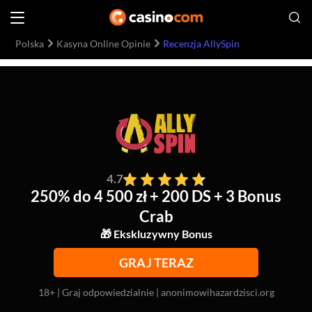
Polska
Kasyna Online Opinie
Recenzja AllySpin
4.7
250% do 4 500 zł + 200 DS + 3 Bonus
Crab
🎁 Ekskluzywny Bonus
GRAJ TERAZ
18+ | Graj odpowiedzialnie | anonimowihazardzisci.org