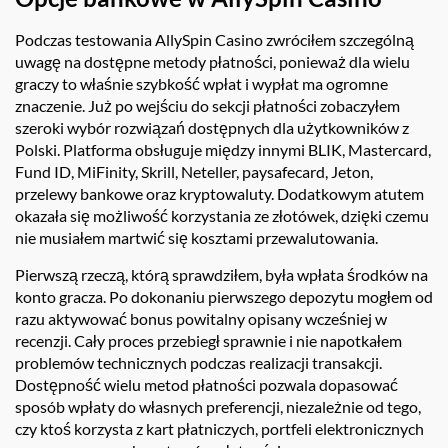
Podczas testowania AllySpin Casino zwróciłem szczególną
uwagę na dostępne metody płatności, ponieważ dla wielu
graczy to właśnie szybkość wpłat i wypłat ma ogromne
znaczenie. Już po wejściu do sekcji płatności zobaczyłem
szeroki wybór rozwiązań dostępnych dla użytkowników z
Polski. Platforma obsługuje między innymi BLIK, Mastercard,
Fund ID, MiFinity, Skrill, Neteller, paysafecard, Jeton,
przelewy bankowe oraz kryptowaluty. Dodatkowym atutem
okazała się możliwość korzystania ze złotówek, dzięki czemu
nie musiałem martwić się kosztami przewalutowania.
Pierwszą rzeczą, którą sprawdziłem, była wpłata środków na
konto gracza. Po dokonaniu pierwszego depozytu mogłem od
razu aktywować bonus powitalny opisany wcześniej w
recenzji. Cały proces przebiegł sprawnie i nie napotkałem
problemów technicznych podczas realizacji transakcji.
Dostępność wielu metod płatności pozwala dopasować
sposób wpłaty do własnych preferencji, niezależnie od tego,
czy ktoś korzysta z kart płatniczych, portfeli elektronicznych