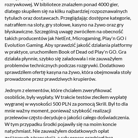
rozrywkowej. W bibliotece znalazłem ponad 4000 gier,
dlatego skupiłem się na kilku najbardziej rozpoznawalnych
tytułach oraz dostawcach. Przeglądając dostępne kategorie,
natrafiłem na sloty, gry stołowe, kasyno na żywo oraz gry
błyskawiczne. Szczególną uwagę zwróciłem na obecność
takich producentów jak NetEnt, Microgaming, Play'n GO i
Evolution Gaming. Aby sprawdzić jakość działania platformy
w praktyce, uruchomiłem Book of Dead od Play'n GO. Gra
działała płynnie, szybko się załadowała i nie zauważyłem
problemów technicznych podczas rozgrywki. Dodatkowo
sprawdziłem ofertę kasyna na żywo, która obejmowała stoły
prowadzone przez prawdziwych krupierów.
Jednym z elementów, które chciałem zweryfikować
osobiście, były wypłaty. W trakcie testów zleciłem wypłatę
wygranej w wysokości 500 PLN za pomocą Skrill. Był to dla
mnie ważny moment, ponieważ szybkość realizacji
przelewów często decyduje o jakości całego doświadczenia.
W tym przypadku środki pojawiły się na moim koncie
natychmiast. Nie zauważyłem dodatkowych opłat
związanych z transakcją, a cały proces przebiegł bez