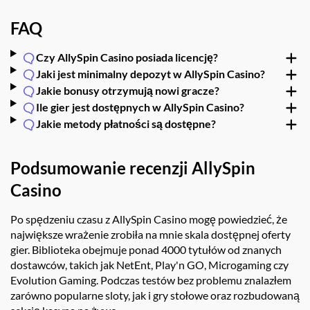
FAQ
Czy AllySpin Casino posiada licencję?
Jaki jest minimalny depozyt w AllySpin Casino?
Jakie bonusy otrzymują nowi gracze?
Ile gier jest dostępnych w AllySpin Casino?
Jakie metody płatności są dostępne?
Podsumowanie recenzji AllySpin
Casino
Po spędzeniu czasu z AllySpin Casino mogę powiedzieć, że
największe wrażenie zrobiła na mnie skala dostępnej oferty
gier. Biblioteka obejmuje ponad 4000 tytułów od znanych
dostawców, takich jak NetEnt, Play'n GO, Microgaming czy
Evolution Gaming. Podczas testów bez problemu znalazłem
zarówno popularne sloty, jak i gry stołowe oraz rozbudowaną