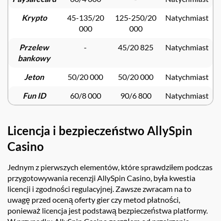
Krypto
45-135/20
125-250/20
Natychmiast
000
000
Przelew
-
45/20 825
Natychmiast
bankowy
Jeton
50/20 000
50/20 000
Natychmiast
Fun ID
60/8 000
90/6 800
Natychmiast
Licencja i bezpieczeństwo AllySpin
Casino
Jednym z pierwszych elementów, które sprawdziłem podczas
przygotowywania recenzji AllySpin Casino, była kwestia
licencji i zgodności regulacyjnej. Zawsze zwracam na to
uwagę przed oceną oferty gier czy metod płatności,
ponieważ licencja jest podstawą bezpieczeństwa platformy.