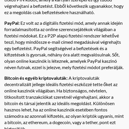
végrehajtani a befizetést. Ebből következik ugyanakkor, hogy
ez a megoldás csak befizetésekre használható.
PayPal:
Ez volt az a digitális fizetési mód, amely annak idején
forradalmasította az online szerencsejátékok világában a
fizetési módokat. Ez a P2P alapú fizetési rendszer lehetővé
teszi, hogy mindössze e-mail címed megadásával végrehajts
egy befizetést. PayPal segítségével a befizetések és a
kifizetések is gyorsak, néhány óra alatt megvalósulnak. Sőt,
olyan online kaszinók is léteznek, amelyek PayPal kaszinó
néven futnak, ezzel is jelezve, mely fizetési módot preferálják.
Bitcoin és egyéb kriptovaluták:
A kriptovaluták
decentralizált jellege ideális fizetési eszközzé tette őket az
online kaszinók világában. Ha biztonságos, névtelen,
titkosított tranzakciókat szeretnél végrehajtani, akkor a
bitcoin és társai jelentik az ideális megoldást. Különösen
hasznos lehet, ha az online kaszinók esetében fontos
számodra az azonnali kifizetés, az olyan kriptók ugyanis, mint
a bitcoin, az ethereum, a dogecoin, vagy a tether, pont ezt
biztosítják.