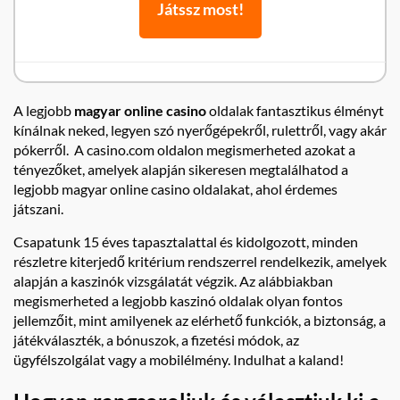
Játssz most!
A legjobb
magyar online casino
oldalak fantasztikus élményt
kínálnak neked, legyen szó nyerőgépekről, rulettről, vagy akár
pókerről. A casino.com oldalon megismerheted azokat a
tényezőket, amelyek alapján sikeresen megtalálhatod a
legjobb magyar online casino oldalakat, ahol érdemes
játszani.
Csapatunk 15 éves tapasztalattal és kidolgozott, minden
részletre kiterjedő kritérium rendszerrel rendelkezik, amelyek
alapján a kaszinók vizsgálatát végzik. Az alábbiakban
megismerheted a legjobb kaszinó oldalak olyan fontos
jellemzőit, mint amilyenek az elérhető funkciók, a biztonság, a
játékválaszték, a bónuszok, a fizetési módok, az
ügyfélszolgálat vagy a mobilélmény. Indulhat a kaland!