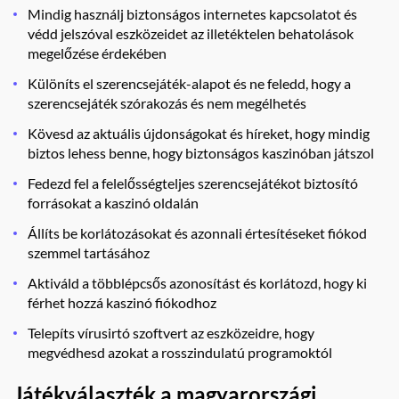
Mindig használj biztonságos internetes kapcsolatot és
védd jelszóval eszközeidet az illetéktelen behatolások
megelőzése érdekében
Különíts el szerencsejáték-alapot és ne feledd, hogy a
szerencsejáték szórakozás és nem megélhetés
Kövesd az aktuális újdonságokat és híreket, hogy mindig
biztos lehess benne, hogy biztonságos kaszinóban játszol
Fedezd fel a felelősségteljes szerencsejátékot biztosító
forrásokat a kaszinó oldalán
Állíts be korlátozásokat és azonnali értesítéseket fiókod
szemmel tartásához
Aktiváld a többlépcsős azonosítást és korlátozd, hogy ki
férhet hozzá kaszinó fiókodhoz
Telepíts vírusirtó szoftvert az eszközeidre, hogy
megvédhesd azokat a rosszindulatú programoktól
Játékválaszték a magyarországi