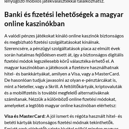
lenyűgöző mobilos játékválasztékkal találkozhatsz.
Banki és fizetési lehetőségek a magyar
online kaszinókban
A valódi pénzes játékokat kínáló online kaszinók biztonságos
és megbízható fizetési szolgáltatásokat kínálnak.
Szerencsére, a pénzügyi szolgáltatások piaca az elmúlt évek
során hatalmas fejlődésen esett át, így a biztonságos digitális
fizetési módok legszélesebb körű választéka érhető el. A
magyar kaszinókban a játékosok a fizetésre használhatnak
hitel- és bankkártyákat, amilyen a Visa, vagy a MasterCard.
De hasonlóan tudjuk javasolni az olyan e-pénztárcákat is,
mint a Neteller, vagy a Skrill. A feltöltőkártyák, kriptovaluták
és a mobilfizetés is további megfelelő alternatíváknak
számítanak. Nézzük a különböző online fizetési módokat,
amelyeket a legtöbb magyar online kaszinóban elérhetsz:
Visa és MasterCard:
A jól ismert és régóta használt hitel- és
betéti kártyák biztonságos fizetési módnak tekinthetők.
Emiatt ezek elérhetők szinte kivétel nélkül minden magyar