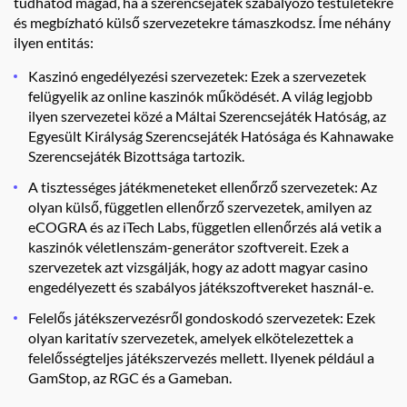
tudhatod magad, ha a szerencsejáték szabályozó testületekre
és megbízható külső szervezetekre támaszkodsz. Íme néhány
ilyen entitás:
Kaszinó engedélyezési szervezetek: Ezek a szervezetek
felügyelik az online kaszinók működését. A világ legjobb
ilyen szervezetei közé a Máltai Szerencsejáték Hatóság, az
Egyesült Királyság Szerencsejáték Hatósága és Kahnawake
Szerencsejáték Bizottsága tartozik.
A tisztességes játékmeneteket ellenőrző szervezetek: Az
olyan külső, független ellenőrző szervezetek, amilyen az
eCOGRA és az iTech Labs, független ellenőrzés alá vetik a
kaszinók véletlenszám-generátor szoftvereit. Ezek a
szervezetek azt vizsgálják, hogy az adott magyar casino
engedélyezett és szabályos játékszoftvereket használ-e.
Felelős játékszervezésről gondoskodó szervezetek: Ezek
olyan karitatív szervezetek, amelyek elkötelezettek a
felelősségteljes játékszervezés mellett. Ilyenek például a
GamStop, az RGC és a Gameban.