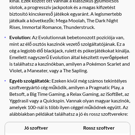
kínál. Ezek között ott vannak a klasszikus gyümölcsös
slotok, a progresszív jackpotok és a magas kifizetést
biztosító kincskereső játékok egyaránt. A legismertebb
játékaik a következők: Mega Moolah, The Dark Night
Rises, Immortal Romance, Thunderstruck.
Evolution:
Az Evolutionnak bebetonozott pozíciója van,
mint az élő osztós kaszinók vezető szolgáltatójának. Ez a
cég a legjobb élő blackjack, rulett és pókerjátékokat kínálja.
Emellett nagyszerű Evolution által készített nyerőgépeket
is találhatsz a kaszinókban, amilyen a Pokémon Scarlet and
Violet, a Maneater, vagy a The Sapling.
Egyéb szolgáltatók:
Ezeken kívül még számos tekintélyes
szoftvergyártó cég működik, amilyen a Pragmatic Play, a
Betsoft, a Big Time Gaming, a Relax Gaming, az iSoftBet, az
Yggdrasil vagy a Quickspin. Vannak olyan magyar kaszinók,
amelyek 100-nál is több ilyen céggel működnek együtt. Az
alábbiakban példákat találhatsz a jó és rossz szoftverekre:
Jó szoftver
Rossz szoftver