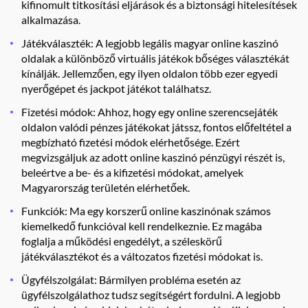
kifinomult titkosítási eljárások és a biztonsági hitelesítések
alkalmazása.
Játékválaszték: A legjobb legális magyar online kaszinó
oldalak a különböző virtuális játékok bőséges választékát
kínálják. Jellemzően, egy ilyen oldalon több ezer egyedi
nyerőgépet és jackpot játékot találhatsz.
Fizetési módok: Ahhoz, hogy egy online szerencsejáték
oldalon valódi pénzes játékokat játssz, fontos előfeltétel a
megbízható fizetési módok elérhetősége. Ezért
megvizsgáljuk az adott online kaszinó pénzügyi részét is,
beleértve a be- és a kifizetési módokat, amelyek
Magyarország területén elérhetőek.
Funkciók: Ma egy korszerű online kaszinónak számos
kiemelkedő funkcióval kell rendelkeznie. Ez magába
foglalja a működési engedélyt, a széleskörű
játékválasztékot és a változatos fizetési módokat is.
Ügyfélszolgálat: Bármilyen probléma esetén az
ügyfélszolgálathoz tudsz segítségért fordulni. A legjobb