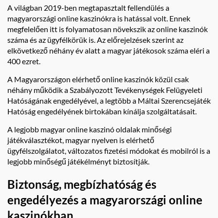
A világban 2019-ben megtapasztalt fellendülés a
magyarországi online kaszinókra is hatással volt. Ennek
megfelelően itt is folyamatosan növekszik az online kaszinók
száma és az ügyfélkörük is. Az előrejelzések szerint az
elkövetkező néhány év alatt a magyar játékosok száma eléri a
400 ezret.
A Magyarországon elérhető online kaszinók közül csak
néhány működik a Szabályozott Tevékenységek Felügyeleti
Hatóságának engedélyével, a legtöbb a Máltai Szerencsejáték
Hatóság engedélyének birtokában kínálja szolgáltatásait.
A legjobb magyar online kaszinó oldalak minőségi
játékválasztékot, magyar nyelven is elérhető
ügyfélszolgálatot, változatos fizetési módokat és mobilról is a
legjobb minőségű játékélményt biztosítják.
Biztonság, megbízhatóság és
engedélyezés a magyarországi online
kaszinókban