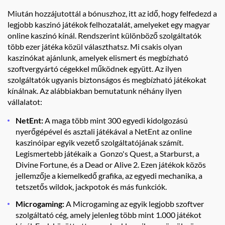
Miután hozzájutottál a bónuszhoz, itt az idő, hogy felfedezd a
legjobb kaszinó játékok felhozatalát, amelyeket egy magyar
online kaszinó kínál. Rendszerint különböző szolgáltatók
több ezer játéka közül választhatsz. Mi csakis olyan
kaszinókat ajánlunk, amelyek elismert és megbízható
szoftvergyártó cégekkel működnek együtt. Az ilyen
szolgáltatók ugyanis biztonságos és megbízható játékokat
kínálnak. Az alábbiakban bemutatunk néhány ilyen
vállalatot:
NetEnt:
A maga több mint 300 egyedi kidolgozású
nyerőgépével és asztali játékával a NetEnt az online
kaszinóipar egyik vezető szolgáltatójának számít.
Legismertebb játékaik a Gonzo's Quest, a Starburst, a
Divine Fortune, és a Dead or Alive 2. Ezen játékok közös
jellemzője a kiemelkedő grafika, az egyedi mechanika, a
tetszetős wildok, jackpotok és más funkciók.
Microgaming:
A Microgaming az egyik legjobb szoftver
szolgáltató cég, amely jelenleg több mint 1.000 játékot