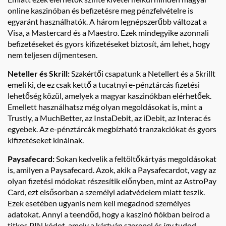
online kaszinóban és befizetésre meg pénzfelvételre is
egyaránt használhatók. A három legnépszerűbb változat a
Visa, a Mastercard és a Maestro. Ezek mindegyike azonnali
befizetéseket és gyors kifizetéseket biztosít, ám lehet, hogy
nem teljesen díjmentesen.
Neteller és Skrill:
Szakértői csapatunk a Netellert és a Skrillt
emeli ki, de ez csak kettő a tucatnyi e-pénztárcás fizetési
lehetőség közül, amelyek a magyar kaszinókban elérhetőek.
Emellett használhatsz még olyan megoldásokat is, mint a
Trustly, a MuchBetter, az InstaDebit, az iDebit, az Interac és
egyebek. Az e-pénztárcák megbízható tranzakciókat és gyors
kifizetéseket kínálnak.
Paysafecard:
Sokan kedvelik a feltöltőkártyás megoldásokat
is, amilyen a Paysafecard. Azok, akik a Paysafecardot, vagy az
olyan fizetési módokat részesítik előnyben, mint az AstroPay
Card, ezt elsősorban a személyi adatvédelem miatt teszik.
Ezek esetében ugyanis nem kell megadnod személyes
adatokat. Annyi a teendőd, hogy a kaszinó fiókban beírod a
titkos PIN kódot, amely a kártyán szerepel és így tudod