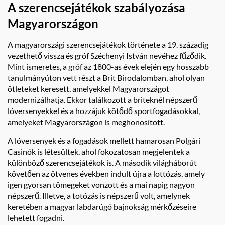
A szerencsejátékok szabályozása
Magyarországon
A magyarországi szerencsejátékok története a 19. századig
vezethető vissza és gróf Széchenyi István nevéhez fűződik.
Mint ismeretes, a gróf az 1800-as évek elején egy hosszabb
tanulmányúton vett részt a Brit Birodalomban, ahol olyan
ötleteket keresett, amelyekkel Magyarországot
modernizálhatja. Ekkor találkozott a briteknél népszerű
lóversenyekkel és a hozzájuk kötődő sportfogadásokkal,
amelyeket Magyarországon is meghonosított.
A lóversenyek és a fogadások mellett hamarosan Polgári
Casinók is létesültek, ahol fokozatosan megjelentek a
különböző szerencsejátékok is. A második világháborút
követően az ötvenes években indult újra a lottózás, amely
igen gyorsan tömegeket vonzott és a mai napig nagyon
népszerű. Illetve, a totózás is népszerű volt, amelynek
keretében a magyar labdarúgó bajnokság mérkőzéseire
lehetett fogadni.