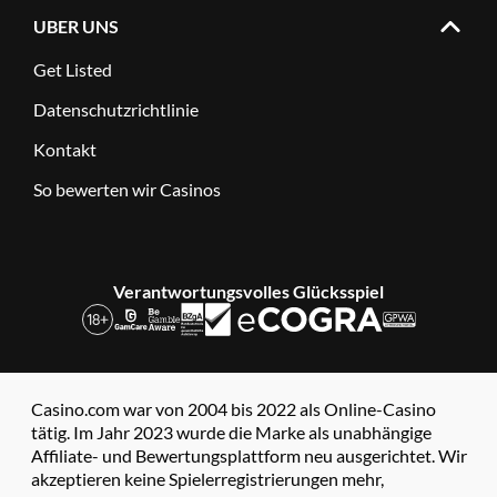
UBER UNS
Get Listed
Datenschutzrichtlinie
Kontakt
So bewerten wir Casinos
Verantwortungsvolles Glücksspiel
Casino.com war von 2004 bis 2022 als Online-Casino
tätig. Im Jahr 2023 wurde die Marke als unabhängige
Affiliate- und Bewertungsplattform neu ausgerichtet. Wir
akzeptieren keine Spielerregistrierungen mehr,