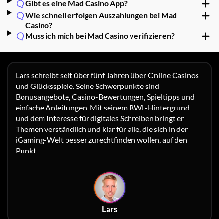
Gibt es eine Mad Casino App?
Wie schnell erfolgen Auszahlungen bei Mad
Casino?
Muss ich mich bei Mad Casino verifizieren?
Lars schreibt seit über fünf Jahren über Online Casinos
und Glücksspiele. Seine Schwerpunkte sind
Bonusangebote, Casino-Bewertungen, Spieltipps und
einfache Anleitungen. Mit seinem BWL-Hintergrund
und dem Interesse für digitales Schreiben bringt er
Themen verständlich und klar für alle, die sich in der
iGaming-Welt besser zurechtfinden wollen, auf den
Punkt.
Lars