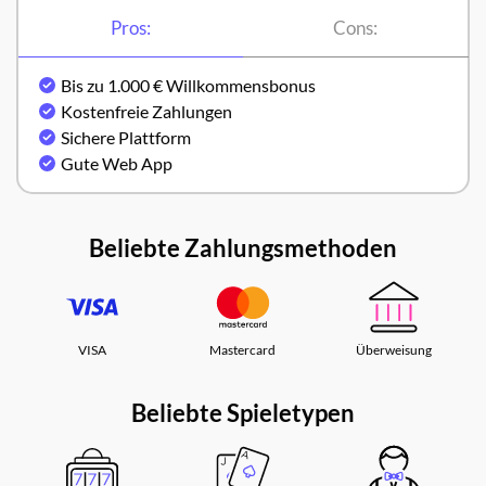
Pros:
Cons:
Bis zu 1.000 € Willkommensbonus
Kostenfreie Zahlungen
Sichere Plattform
Gute Web App
Beliebte Zahlungsmethoden
VISA
Mastercard
Überweisung
Beliebte Spieletypen