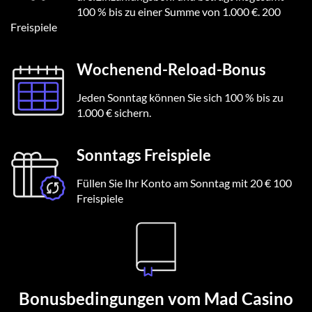
100 % bis zu einer Summe von 1.000 €. 200
Freispiele
Wochenend-Reload-Bonus
Jeden Sonntag können Sie sich 100 % bis zu
1.000 € sichern.
Sonntags Freispiele
Füllen Sie Ihr Konto am Sonntag mit 20 € 100
Freispiele
Bonusbedingungen vom Mad Casino