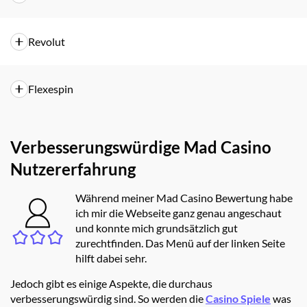
Auszahlung
✓
Einzahlung
✓
Gebühr
Kostenfrei
Revolut
Auszahlung
✓
Einzahlung
✓
Gebühr
Kostenfrei
Flexespin
Auszahlung
✓
Einzahlung
✓
Gebühr
Kostenfrei
Verbesserungswürdige Mad Casino
Auszahlung
✗
Nutzererfahrung
Gebühr
Kostenfrei
Während meiner Mad Casino Bewertung habe
ich mir die Webseite ganz genau angeschaut
und konnte mich grundsätzlich gut
zurechtfinden. Das Menü auf der linken Seite
hilft dabei sehr.
Jedoch gibt es einige Aspekte, die durchaus
verbesserungswürdig sind. So werden die
Casino Spiele
was