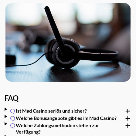
FAQ
Ist Mad Casino seriös und sicher?
Welche Bonusangebote gibt es im Mad Casino?
Welche Zahlungsmethoden stehen zur
Verfügung?