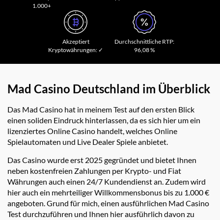
1.000+
Akzeptiert
Durchschnittliche RTP:
Kryptowährungen: ✓
96,08 %
Mad Casino Deutschland im Überblick
Das Mad Casino hat in meinem Test auf den ersten Blick
einen soliden Eindruck hinterlassen, da es sich hier um ein
lizenziertes Online Casino handelt, welches Online
Spielautomaten und Live Dealer Spiele anbietet.
Das Casino wurde erst 2025 gegründet und bietet Ihnen
neben kostenfreien Zahlungen per Krypto- und Fiat
Währungen auch einen 24/7 Kundendienst an. Zudem wird
hier auch ein mehrteiliger Willkommensbonus bis zu 1.000 €
angeboten. Grund für mich, einen ausführlichen Mad Casino
Test durchzuführen und Ihnen hier ausführlich davon zu