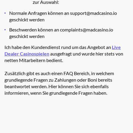
zur Auswahl:
Normale Anfragen können an support@madcasino.io
geschickt werden
Beschwerden können an complaints@madcasino.io
geschickt werden
Ich habe den Kundendienst rund um das Angebot an
Live
Dealer Casinospielen
ausgefragt und wurde hier stets von
netten Mitarbeitern bedient.
Zusätzlich gibt es auch einen FAQ Bereich, in welchem
grundlegende Fragen zu Zahlungen oder Boni bereits
beantwortet werden. Hier können Sie sich ebenfalls
informieren, wenn Sie grundlegende Fragen haben.