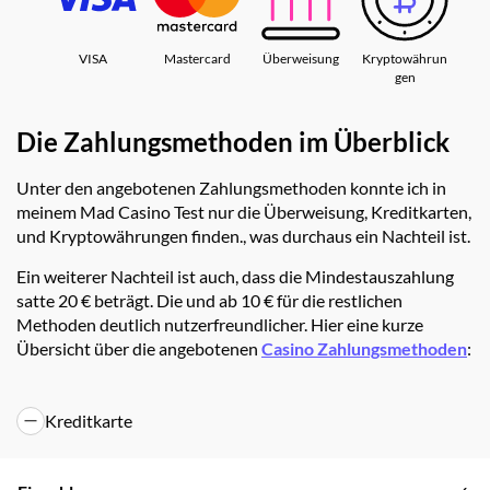
VISA
Mastercard
Überweisung
Kryptowährun
gen
Die Zahlungsmethoden im Überblick
Unter den angebotenen Zahlungsmethoden konnte ich in
meinem Mad Casino Test nur die Überweisung, Kreditkarten,
und Kryptowährungen finden., was durchaus ein Nachteil ist.
Ein weiterer Nachteil ist auch, dass die Mindestauszahlung
satte 20 € beträgt. Die und ab 10 € für die restlichen
Methoden deutlich nutzerfreundlicher. Hier eine kurze
Übersicht über die angebotenen
Casino Zahlungsmethoden
:
Kreditkarte