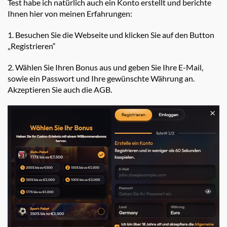
Test habe ich natürlich auch ein Konto erstellt und berichte
Ihnen hier von meinen Erfahrungen:
1. Besuchen Sie die Webseite und klicken Sie auf den Button
„Registrieren“
2. Wählen Sie Ihren Bonus aus und geben Sie Ihre E-Mail,
sowie ein Passwort und Ihre gewünschte Währung an.
Akzeptieren Sie auch die AGB.