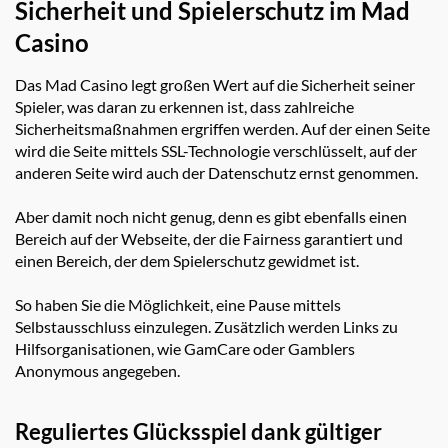
Sicherheit und Spielerschutz im Mad
Casino
Das Mad Casino legt großen Wert auf die Sicherheit seiner
Spieler, was daran zu erkennen ist, dass zahlreiche
Sicherheitsmaßnahmen ergriffen werden. Auf der einen Seite
wird die Seite mittels SSL-Technologie verschlüsselt, auf der
anderen Seite wird auch der Datenschutz ernst genommen.
Aber damit noch nicht genug, denn es gibt ebenfalls einen
Bereich auf der Webseite, der die Fairness garantiert und
einen Bereich, der dem Spielerschutz gewidmet ist.
So haben Sie die Möglichkeit, eine Pause mittels
Selbstausschluss einzulegen. Zusätzlich werden Links zu
Hilfsorganisationen, wie GamCare oder Gamblers
Anonymous angegeben.
Reguliertes Glücksspiel dank gültiger