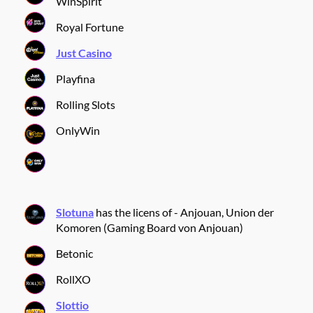
WinSpirit
Royal Fortune
Just Casino
Playfina
Rolling Slots
OnlyWin
Slotuna
has the licens of - Anjouan, Union der
Komoren (Gaming Board von Anjouan)
Betonic
RollXO
Slottio