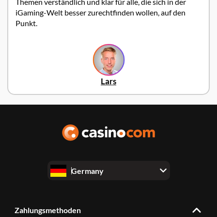
Themen verständlich und klar für alle, die sich in der
iGaming-Welt besser zurechtfinden wollen, auf den
Punkt.
Lars
Germany
Zahlungsmethoden