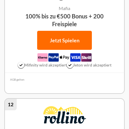
Mafia
100% bis zu €500 Bonus + 200
Freispiele
Jetzt Spielen
Mifinity wird akzeptiert
Jeton wird akzeptiert
AGB gelten
Mafia Casino Test
12