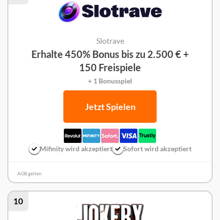
Slotrave
Erhalte 450% Bonus bis zu 2.500 € +
150 Freispiele
+ 1 Bonusspiel
Jetzt Spielen
Mifinity wird akzeptiert
Sofort wird akzeptiert
AGB gelten
10