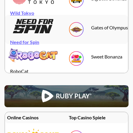
Wild Tokyo
Gates of Olympus
Need for Spin
Sweet Bonanza
RoboCat
Online Casinos
Top Casino Spiele