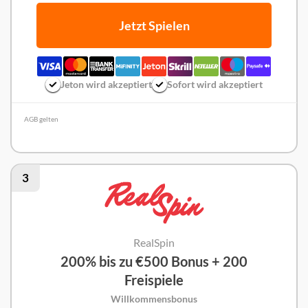
Jetzt Spielen
Jeton wird akzeptiert
Sofort wird akzeptiert
AGB gelten
Spins of Glory Test
3
RealSpin
200% bis zu €500 Bonus + 200
Freispiele
Willkommensbonus