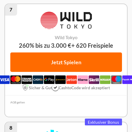
7
Wild Tokyo
260% bis zu 3.000 €+ 620 Freispiele
Jetzt Spielen
Sicher & Gut
CashtoCode wird akzeptiert
AGB gelten
Wild Tokyo Test
Exklusiver Bonus
8