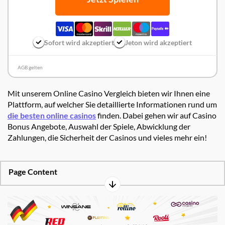
Sofort wird akzeptiert
Jeton wird akzeptiert
AGB gelten
Mit unserem Online Casino Vergleich bieten wir Ihnen eine
Plattform, auf welcher Sie detaillierte Informationen rund um
die besten online casinos
finden. Dabei gehen wir auf Casino
Bonus Angebote, Auswahl der Spiele, Abwicklung der
Zahlungen, die Sicherheit der Casinos und vieles mehr ein!
Page Content