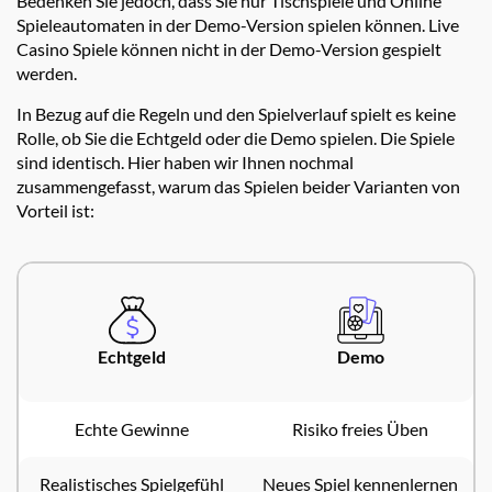
Bedenken Sie jedoch, dass Sie nur Tischspiele und Online
Spieleautomaten in der Demo-Version spielen können. Live
Casino Spiele können nicht in der Demo-Version gespielt
werden.
In Bezug auf die Regeln und den Spielverlauf spielt es keine
Rolle, ob Sie die Echtgeld oder die Demo spielen. Die Spiele
sind identisch. Hier haben wir Ihnen nochmal
zusammengefasst, warum das Spielen beider Varianten von
Vorteil ist:
Echtgeld
Demo
Echte Gewinne
Risiko freies Üben
Realistisches Spielgefühl
Neues Spiel kennenlernen