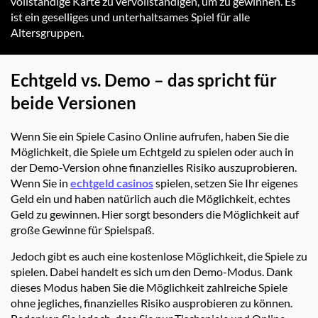
vollständige Karte zu vervollständigen, um zu gewinnen. Es
ist ein geselliges und unterhaltsames Spiel für alle
Altersgruppen.
Echtgeld vs. Demo – das spricht für
beide Versionen
Wenn Sie ein Spiele Casino Online aufrufen, haben Sie die
Möglichkeit, die Spiele um Echtgeld zu spielen oder auch in
der Demo-Version ohne finanzielles Risiko auszuprobieren.
Wenn Sie in
echtgeld casinos
spielen, setzen Sie Ihr eigenes
Geld ein und haben natürlich auch die Möglichkeit, echtes
Geld zu gewinnen. Hier sorgt besonders die Möglichkeit auf
große Gewinne für Spielspaß.
Jedoch gibt es auch eine kostenlose Möglichkeit, die Spiele zu
spielen. Dabei handelt es sich um den Demo-Modus. Dank
dieses Modus haben Sie die Möglichkeit zahlreiche Spiele
ohne jegliches, finanzielles Risiko ausprobieren zu können.