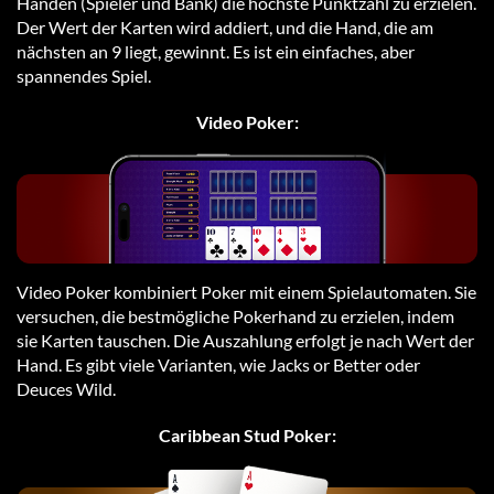
Händen (Spieler und Bank) die höchste Punktzahl zu erzielen.
Der Wert der Karten wird addiert, und die Hand, die am
nächsten an 9 liegt, gewinnt. Es ist ein einfaches, aber
spannendes Spiel.
Video Poker:
Video Poker kombiniert Poker mit einem Spielautomaten. Sie
versuchen, die bestmögliche Pokerhand zu erzielen, indem
sie Karten tauschen. Die Auszahlung erfolgt je nach Wert der
Hand. Es gibt viele Varianten, wie Jacks or Better oder
Deuces Wild.
Caribbean Stud Poker: