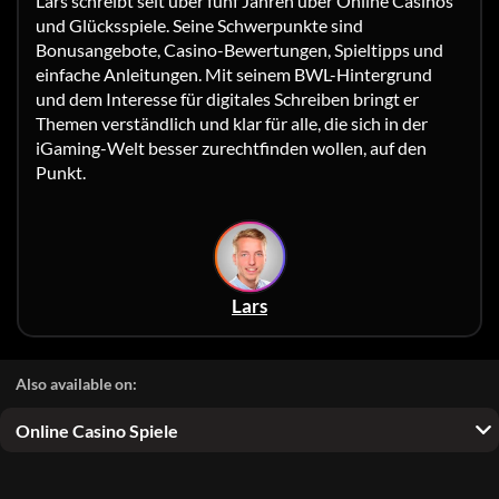
Lars schreibt seit über fünf Jahren über Online Casinos
und Glücksspiele. Seine Schwerpunkte sind
Bonusangebote, Casino-Bewertungen, Spieltipps und
einfache Anleitungen. Mit seinem BWL-Hintergrund
und dem Interesse für digitales Schreiben bringt er
Themen verständlich und klar für alle, die sich in der
iGaming-Welt besser zurechtfinden wollen, auf den
Punkt.
Lars
Also available on:
Online Casino Spiele