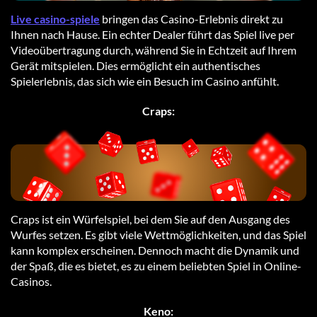
Live casino-spiele
bringen das Casino-Erlebnis direkt zu
Ihnen nach Hause. Ein echter Dealer führt das Spiel live per
Videoübertragung durch, während Sie in Echtzeit auf Ihrem
Gerät mitspielen. Dies ermöglicht ein authentisches
Spielerlebnis, das sich wie ein Besuch im Casino anfühlt.
Craps:
Craps ist ein Würfelspiel, bei dem Sie auf den Ausgang des
Wurfes setzen. Es gibt viele Wettmöglichkeiten, und das Spiel
kann komplex erscheinen. Dennoch macht die Dynamik und
der Spaß, die es bietet, es zu einem beliebten Spiel in Online-
Casinos.
Keno: