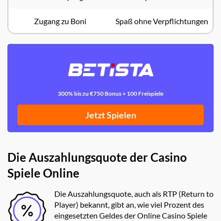
Zugang zu Boni
Spaß ohne Verpflichtungen
300% bis zu €750 Bonus + 100 Freispiele
Jetzt Spielen
Die Auszahlungsquote der Casino
Spiele Online
Die Auszahlungsquote, auch als RTP (Return to
Player) bekannt, gibt an, wie viel Prozent des
eingesetzten Geldes der Online Casino Spiele