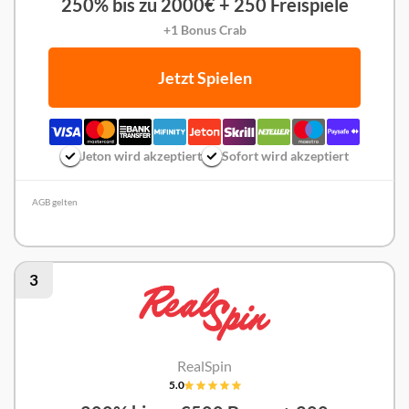
250% bis zu 2000€ + 250 Freispiele
+1 Bonus Crab
Jetzt Spielen
Jeton wird akzeptiert
Sofort wird akzeptiert
AGB gelten
Spins of Glory Test
3
RealSpin
5.0