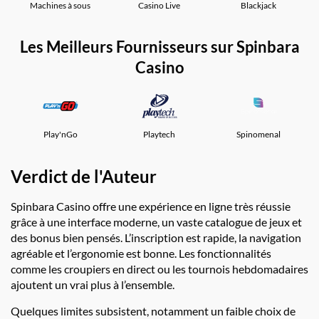
Machines à sous
Casino Live
Blackjack
Les Meilleurs Fournisseurs sur Spinbara
Casino
Play'nGo
Playtech
Spinomenal
Verdict de l'Auteur
Spinbara Casino offre une expérience en ligne très réussie
grâce à une interface moderne, un vaste catalogue de jeux et
des bonus bien pensés. L’inscription est rapide, la navigation
agréable et l’ergonomie est bonne. Les fonctionnalités
comme les croupiers en direct ou les tournois hebdomadaires
ajoutent un vrai plus à l’ensemble.
Quelques limites subsistent, notamment un faible choix de