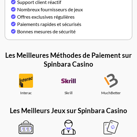
Support client réactif
Nombreux fournisseurs de jeux
Offres exclusives régulières
Paiements rapides et sécurisés
Bonnes mesures de sécurité
Les Meilleures Méthodes de Paiement sur
Spinbara Casino
Interac
Skrill
MuchBetter
Les Meilleurs Jeux sur Spinbara Casino