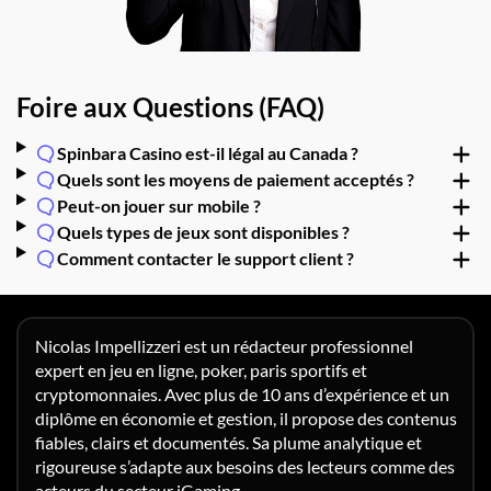
Foire aux Questions (FAQ)
Spinbara Casino est-il légal au Canada ?
Quels sont les moyens de paiement acceptés ?
Peut-on jouer sur mobile ?
Quels types de jeux sont disponibles ?
Comment contacter le support client ?
Nicolas Impellizzeri est un rédacteur professionnel
expert en jeu en ligne, poker, paris sportifs et
cryptomonnaies. Avec plus de 10 ans d’expérience et un
diplôme en économie et gestion, il propose des contenus
fiables, clairs et documentés. Sa plume analytique et
rigoureuse s’adapte aux besoins des lecteurs comme des
acteurs du secteur iGaming.