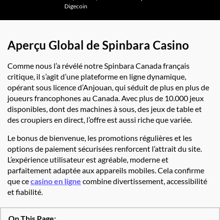
Digecoin
Aperçu Global de Spinbara Casino
Comme nous l’a révélé notre Spinbara Canada français
critique, il s’agit d’une plateforme en ligne dynamique,
opérant sous licence d’Anjouan, qui séduit de plus en plus de
joueurs francophones au Canada. Avec plus de 10.000 jeux
disponibles, dont des machines à sous, des jeux de table et
des croupiers en direct, l’offre est aussi riche que variée.
Le bonus de bienvenue, les promotions régulières et les
options de paiement sécurisées renforcent l’attrait du site.
L’expérience utilisateur est agréable, moderne et
parfaitement adaptée aux appareils mobiles. Cela confirme
que ce
casino en ligne
combine divertissement, accessibilité
et fiabilité.
On This Page: