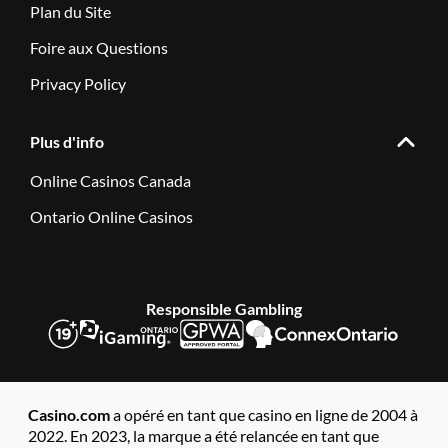
Plan du Site
Foire aux Questions
Privacy Policy
Plus d'info
Online Casinos Canada
Ontario Online Casinos
Responsible Gambling
Casino.com
a opéré en tant que casino en ligne de 2004 à
2022. En 2023, la marque a été relancée en tant que