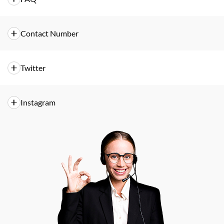
Contact
OUI
Contact Number
Contact
NON
Twitter
Contact
NON
Instagram
Contact
NON