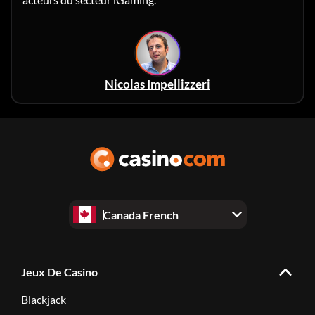
Nicolas Impellizzeri
Canada French
Jeux De Casino
Blackjack