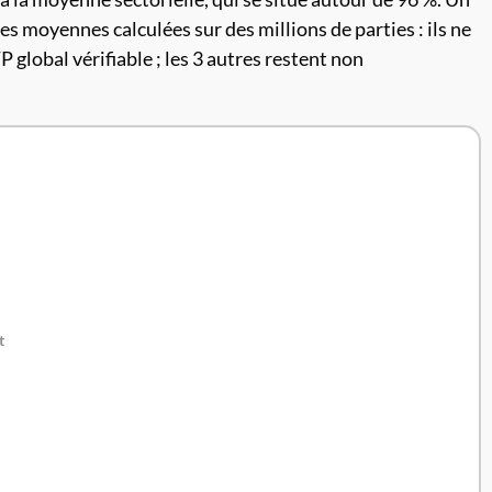
es moyennes calculées sur des millions de parties : ils ne
 global vérifiable ; les 3 autres restent non
t