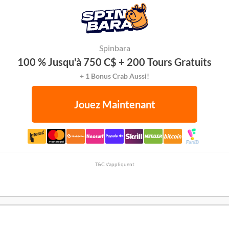
Spinbara
100 % Jusqu'à 750 C$ + 200 Tours Gratuits
+ 1 Bonus Crab Aussi!
Jouez Maintenant
T&C s'appliquent