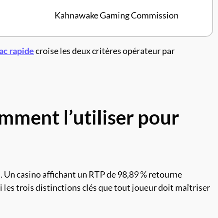
Kahnawake Gaming Commission
rac rapide
croise les deux critères opérateur par
omment l’utiliser pour
s. Un casino affichant un RTP de 98,89 % retourne
es trois distinctions clés que tout joueur doit maîtriser