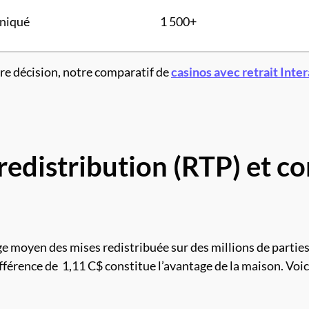
niqué
1 500+
tre décision, notre comparatif de
casinos avec retrait Inte
redistribution (RTP) et c
e moyen des mises redistribuée sur des millions de partie
rence de 1,11 C$ constitue l’avantage de la maison. Voici l