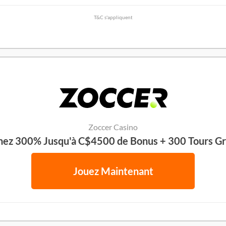
T&C s'appliquent
Zoccer Casino
ez 300% Jusqu'à C$4500 de Bonus + 300 Tours Gr
Jouez Maintenant