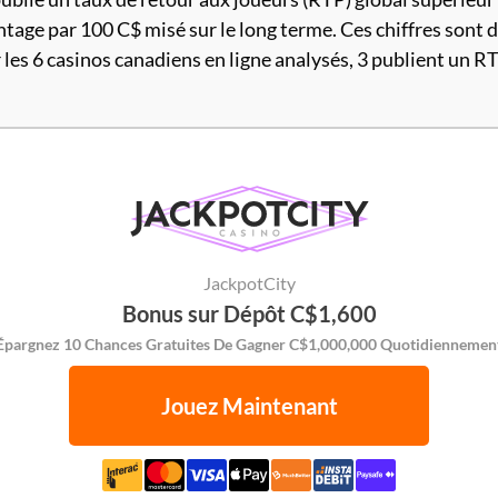
tage par 100 C$ misé sur le long terme. Ces chiffres sont d
 les 6 casinos canadiens en ligne analysés, 3 publient un RTP
JackpotCity
Bonus sur Dépôt C$1,600
Épargnez 10 Chances Gratuites De Gagner C$1,000,000 Quotidiennemen
Jouez Maintenant