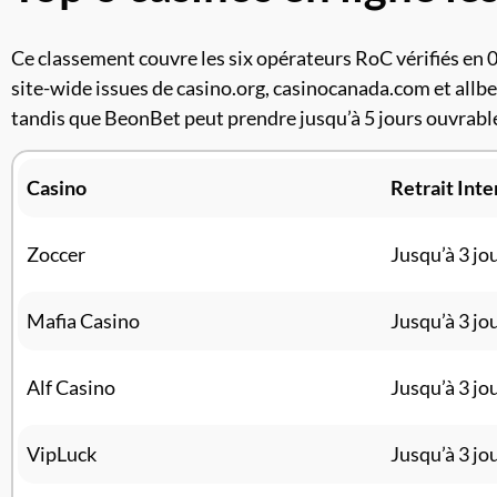
Ce classement couvre les six opérateurs RoC vérifiés en 
site-wide issues de casino.org, casinocanada.com et allbe
tandis que BeonBet peut prendre jusqu’à 5 jours ouvrabl
Casino
Retrait Inte
Zoccer
Jusqu’à 3 jo
Mafia Casino
Jusqu’à 3 jo
Alf Casino
Jusqu’à 3 jo
VipLuck
Jusqu’à 3 jo