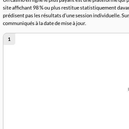
site affichant 98 % ou plus restitue statistiquement davan
prédisent pas les résultats d’une session individuelle. Sur
communiqués à la date de mise à jour.
1