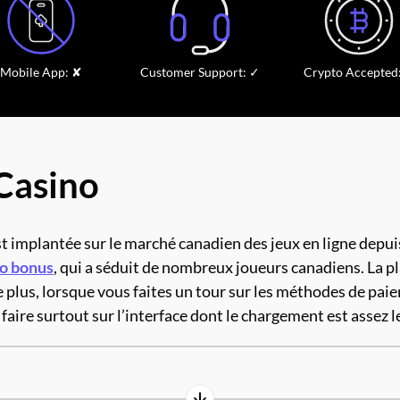
Mobile App: ✘
Customer Support: ✓
Crypto Accepted
Casino
t implantée sur le marché canadien des jeux en ligne depui
no bonus
, qui a séduit de nombreux joueurs canadiens. La p
plus, lorsque vous faites un tour sur les méthodes de paiem
aire surtout sur l’interface dont le chargement est assez l