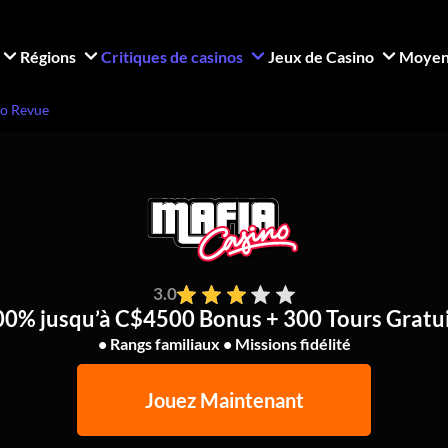
Régions
Critiques de casinos
Jeux de Casino
Moyen
no Revue
3.0
0% jusqu’à C$4500 Bonus + 300 Tours Gratu
• Rangs familiaux • Missions fidélité
Jouez Maintenant