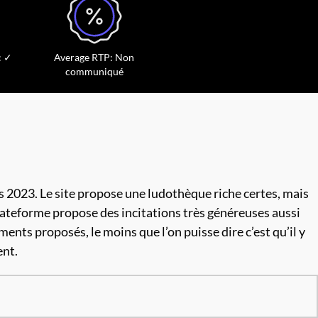
: ✓
Average RTP: Non
communiqué
s 2023. Le site propose une ludothèque riche certes, mais
lateforme propose des incitations très généreuses aussi
ents proposés, le moins que l’on puisse dire c’est qu’il y
ent.