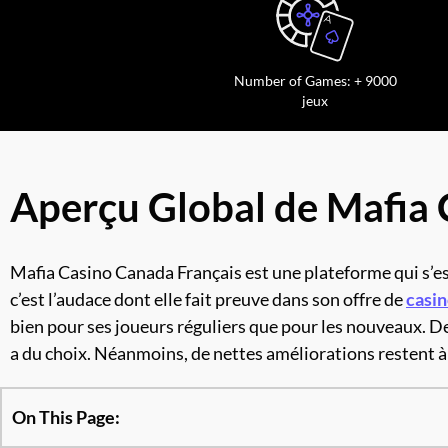
Number of Games: + 9000
jeux
Aperçu Global de Mafia 
Mafia Casino Canada Français est une plateforme qui s’es
c’est l’audace dont elle fait preuve dans son offre de
casi
bien pour ses joueurs réguliers que pour les nouveaux. De 
a du choix. Néanmoins, de nettes améliorations restent à f
On This Page: