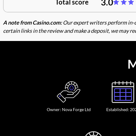
3.0
Total score
A note from Casino.com:
Our expert writers perform in-d
certain links in the review and make a deposit, we may re
M
Owner: Nova Forge Ltd
Established: 20