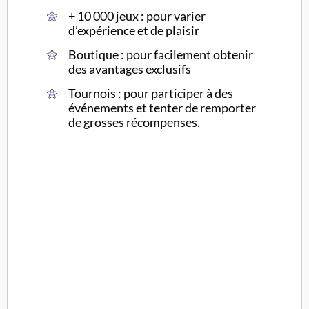
+ 10 000 jeux : pour varier
d’expérience et de plaisir
Boutique : pour facilement obtenir
des avantages exclusifs
Tournois : pour participer à des
événements et tenter de remporter
de grosses récompenses.