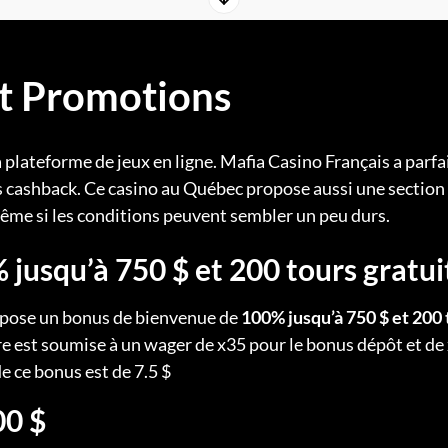
et Promotions
 plateforme de jeux en ligne. Mafia Casino Français a parf
ashback. Ce casino au Québec propose aussi une section d
me si les conditions peuvent sembler un peu durs.
jusqu’à 750 $ et 200 tours gratui
ropose un bonus de bienvenue de
100% jusqu’à 750 $ et 200 
 est soumise à un wager de x35 pour le bonus dépôt et de x
e ce bonus est de 7.5 $
00 $