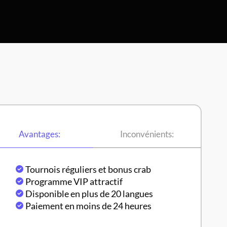
Avantages:
Inconvénients:
Tournois réguliers et bonus crab
Programme VIP attractif
Disponible en plus de 20 langues
Paiement en moins de 24 heures