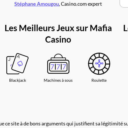
Stéphane Amougou
, Casino.com expert
Les Meilleurs Jeux sur Mafia
L
Casino
Blackjack
Machines à sous
Roulette
e ce site à de bons arguments qui justifient sa légitimité su