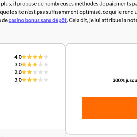
 plus, il propose de nombreuses méthodes de paiements pa
 que le site n’est pas suffisamment optimisé, ce qui le ren
e de
casino bonus sans dépôt
. Cela dit, je lui attribue la not
4.0
3.0
2.0
3.0
300% jusqu