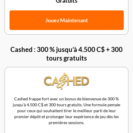
Gratuits
Jouez Maintenant
Cashed : 300 % jusqu’à 4.500 C$ + 300
tours gratuits
Cashed frappe fort avec un bonus de bienvenue de 300 %
jusqu’à 4.500 C$ et 300 tours gratuits. Une formule pensée
pour ceux qui souhaitent tirer le meilleur parti de leur
premier dépôt et prolonger leur expérience de jeu dès les
premières sessions.