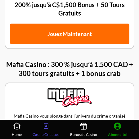
200% jusqu’à C$1,500 Bonus + 50 Tours
Gratuits
Jouez Maintenant
Mafia Casino : 300 % jusqu’à 1.500 CAD +
300 tours gratuits + 1 bonus crab
Mafia Casino vous plonge dans l’univers du crime organisé
avec un bonus unique : 300 % jusqu’à 1.500 CAD, 300 tours
gratuits et un « bonus crab », une fonctionnalité spéciale vous
permettant de débloquer des prix cachés. Le casino propose
Home
Casino Critiques
Bonus de Casino
Abonne-toi