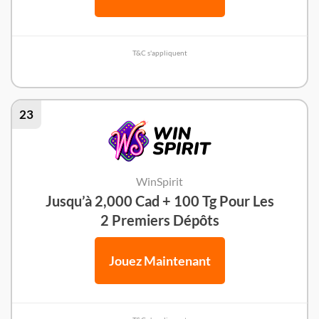
T&C s'appliquent
Critique de Wild Robin
23
WinSpirit
Jusqu’à 2,000 Cad + 100 Tg Pour Les
2 Premiers Dépôts
Jouez Maintenant