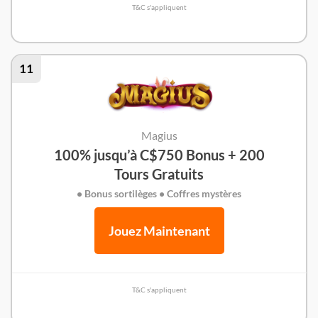
T&C s'appliquent
Critique de MafiaCasino
11
Magius
100% jusqu’à C$750 Bonus + 200
Tours Gratuits
• Bonus sortilèges • Coffres mystères
Jouez Maintenant
T&C s'appliquent