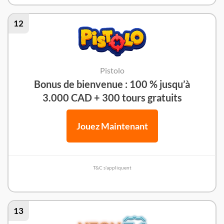
Critique de Magius
12
Pistolo
Bonus de bienvenue : 100 % jusqu’à
3.000 CAD + 300 tours gratuits
Jouez Maintenant
T&C s'appliquent
Critique de Pistolo
13