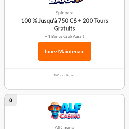
Spinbara
100 % Jusqu'à 750 C$ + 200 Tours
Gratuits
+ 1 Bonus Crab Aussi!
Jouez Maintenant
T&C s'appliquent
Critique de Spinbara
8
AlfCasino