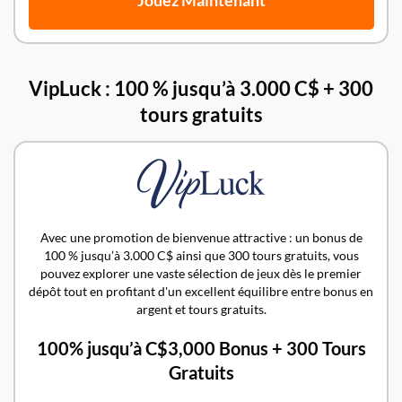
VipLuck : 100 % jusqu’à 3.000 C$ + 300
tours gratuits
Avec une promotion de bienvenue attractive : un bonus de
100 % jusqu’à 3.000 C$ ainsi que 300 tours gratuits, vous
pouvez explorer une vaste sélection de jeux dès le premier
dépôt tout en profitant d'un excellent équilibre entre bonus en
argent et tours gratuits.
100% jusqu’à C$3,000 Bonus + 300 Tours
Gratuits