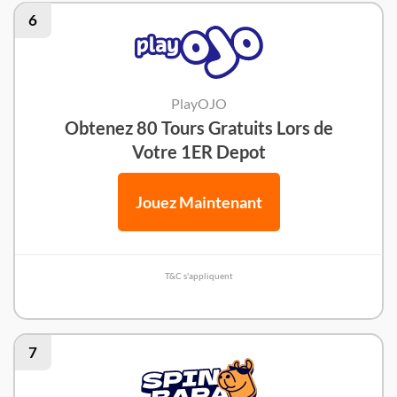
6
PlayOJO
Obtenez 80 Tours Gratuits Lors de
Votre 1ER Depot
Jouez Maintenant
T&C s'appliquent
Critique de PlayOJO
7