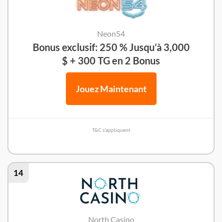
Neon54
Bonus exclusif: 250 % Jusqu’à 3,000
$ + 300 TG en 2 Bonus
Jouez Maintenant
T&C s'appliquent
Critique de Neon54
14
North Casino