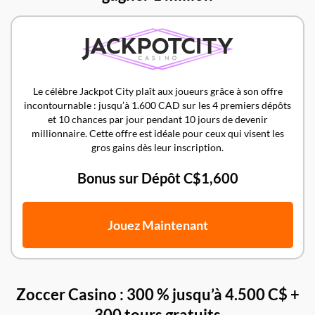
Le célèbre Jackpot City plaît aux joueurs grâce à son offre
incontournable : jusqu’à 1.600 CAD sur les 4 premiers dépôts
et 10 chances par jour pendant 10 jours de devenir
millionnaire. Cette offre est idéale pour ceux qui visent les
gros gains dès leur inscription.
Bonus sur Dépôt C$1,600
Jouez Maintenant
Zoccer Casino : 300 % jusqu’à 4.500 C$ +
300 tours gratuits