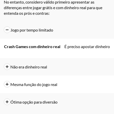
No entanto, considero válido primeiro apresentar as
diferenças entre jogar grátis e com dinheiro real para que
entenda os prós e contras:
Jogo por tempo limitado
Crash Games com dinheiro real
É preciso apostar dinheiro
Não era dinheiro real
Crash Games com dinheiro real
Os ganhos vão para o saldo
Mesma função do jogo real
Crash Games com dinheiro real
Compatibilidade com bônus
Ótima opção para diversão