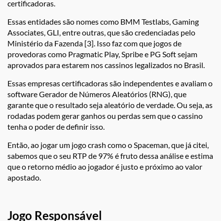
certificadoras.
Essas entidades são nomes como BMM Testlabs, Gaming
Associates, GLI, entre outras, que são credenciadas pelo
Ministério da Fazenda [3]. Isso faz com que jogos de
provedoras como Pragmatic Play, Spribe e PG Soft sejam
aprovados para estarem nos cassinos legalizados no Brasil.
Essas empresas certificadoras são independentes e avaliam o
software Gerador de Números Aleatórios (RNG), que
garante que o resultado seja aleatório de verdade. Ou seja, as
rodadas podem gerar ganhos ou perdas sem que o cassino
tenha o poder de definir isso.
Então, ao jogar um jogo crash como o Spaceman, que já citei,
sabemos que o seu RTP de 97% é fruto dessa análise e estima
que o retorno médio ao jogador é justo e próximo ao valor
apostado.
Jogo Responsável