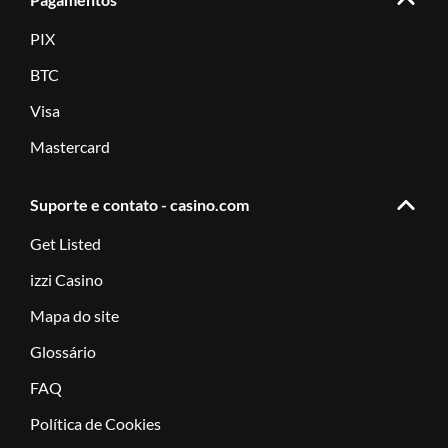
PIX
BTC
Visa
Mastercard
Suporte e contato - casino.com
Get Listed
izzi Casino
Mapa do site
Glossário
FAQ
Política de Cookies