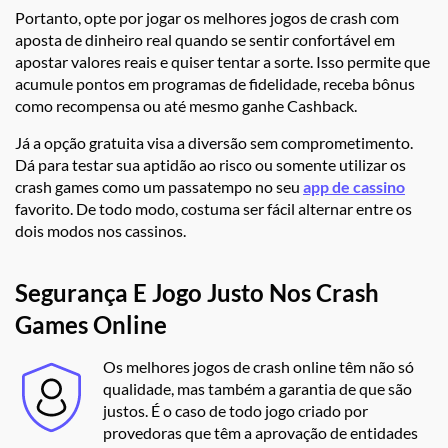
Crash Games com dinheiro real
Exige responsabilidade
Portanto, opte por jogar os melhores jogos de crash com
aposta de dinheiro real quando se sentir confortável em
apostar valores reais e quiser tentar a sorte. Isso permite que
acumule pontos em programas de fidelidade, receba bônus
como recompensa ou até mesmo ganhe Cashback.
Já a opção gratuita visa a diversão sem comprometimento.
Dá para testar sua aptidão ao risco ou somente utilizar os
crash games como um passatempo no seu
app de cassino
favorito. De todo modo, costuma ser fácil alternar entre os
dois modos nos cassinos.
Segurança E Jogo Justo Nos Crash
Games Online
Os melhores jogos de crash online têm não só
qualidade, mas também a garantia de que são
justos. É o caso de todo jogo criado por
provedoras que têm a aprovação de entidades