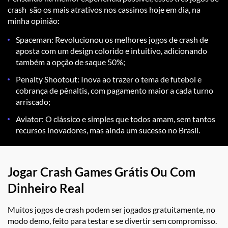
crash são os mais atrativos nos cassinos hoje em dia, na
minha opinião:
Spaceman: Revolucionou os melhores jogos de crash de
aposta com um design colorido e intuitivo, adicionando
também a opção de saque 50%;
Penalty Shootout: Inova ao trazer o tema de futebol e
cobrança de pênaltis, com pagamento maior a cada turno
arriscado;
Aviator: O clássico e simples que todos amam, sem tantos
recursos inovadores, mas ainda um sucesso no Brasil.
Jogar Crash Games Grátis Ou Com
Dinheiro Real
Muitos jogos de crash podem ser jogados gratuitamente, no
modo demo, feito para testar e se divertir sem compromisso.