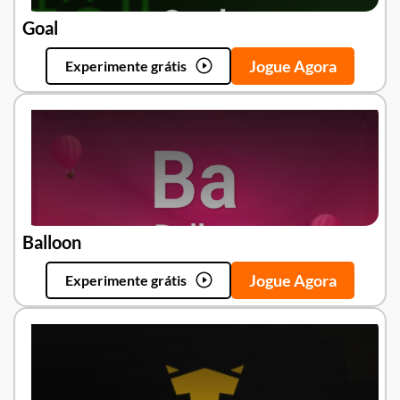
Goal
Jogue Agora
Experimente grátis
Balloon
Jogue Agora
Experimente grátis