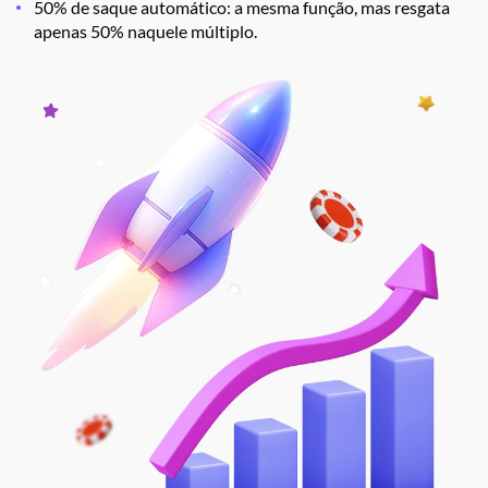
50% de saque automático: a mesma função, mas resgata
apenas 50% naquele múltiplo.