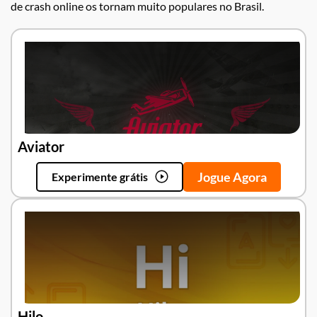
de crash online os tornam muito populares no Brasil.
Aviator
Jogue Agora
Experimente grátis
Hilo