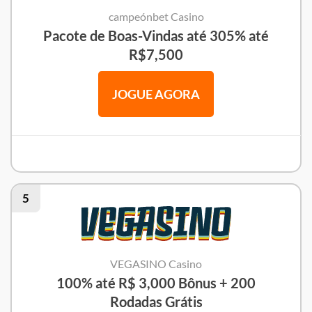
campeónbet Casino
Pacote de Boas-Vindas até 305% até
R$7,500
JOGUE AGORA
Análise do Campeonbet Casino
5
VEGASINO Casino
100% até R$ 3,000 Bônus + 200
Rodadas Grátis