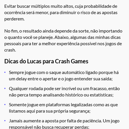
Evitar buscar múltiplos muito altos, cuja probabilidade de
ocorrência será menor, para diminuir o risco de as apostas
perderem.
No fim, o resultado ainda depende da sorte, não importando
o quanto você se planeje. Abaixo, algumas das minhas dicas
pessoais para ter a melhor experiência possível nos jogos de
crash.
Dicas do Lucas para Crash Games
Sempre jogue com o saque automático ligado porque há
um delay entre o apertar e o jogo entender sua saída;
Qualquer rodada pode ser incrível ou um fracasso, então
não perca tempo analisando histórico ou estatísticas;
Somente jogue em plataformas legalizadas como as que
listamos aqui para sua própria segurança;
Jamais aumente a aposta por falta de paciência. Um jogo
responsável não busca recuperar perdas;