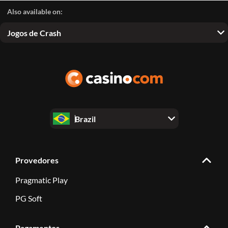
Also available on:
Jogos de Crash
Brazil
Provedores
Pragmatic Play
PG Soft
Pagamentos