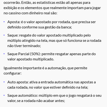
ocorrerão. Então, as estatísticas estão ali apenas para
exibição e os elementos que realmente importam para jogar
no cassino com dinheiro real são:
Aposta: é o valor apostado por rodada, que precisa ser
definido conforme sua gestão da banca;
Saque: resgate do valor apostado multiplicado pelo
múltiplo atingido na tela, mas que só funciona se a rodada
não tiver terminado;
Saque Parcial (50%): permite resgatar apenas parte do
valor apostado multiplicado.
Igualmente importante é a automação, que permite
configurar:
Auto aposta: ativa a entrada automática nas apostas a
cada rodada, no valor que estiver definido na tela;
Saque automático: múltiplo em que o jogo resgatará o seu
valor, se a rodada não acabar antes;