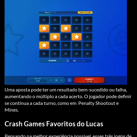
Uma aposta pode ter um resultado bem-sucedido ou falha,
aumentando o múltiplo a cada acerto. O jogador pode definir
se continua a cada turno, como em Penalty Shootout e
Mines.
Crash Games Favoritos do Lucas
Pensando na melhor experiência possível, esses três jogos de