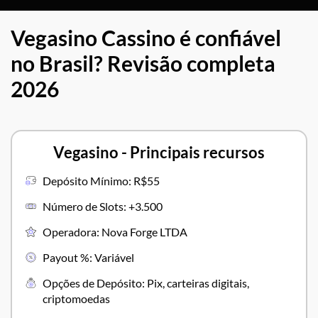
Vegasino Cassino é confiável
no Brasil? Revisão completa
2026
Vegasino - Principais recursos
Depósito Mínimo: R$55
Número de Slots: +3.500
Operadora: Nova Forge LTDA
Payout %: Variável
Opções de Depósito: Pix, carteiras digitais,
criptomoedas