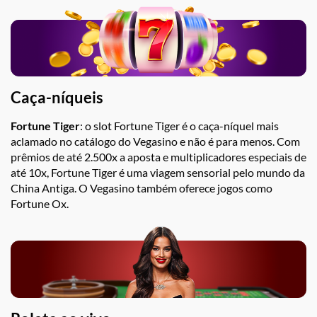
Caça-níqueis
Fortune Tiger
: o slot Fortune Tiger é o caça-níquel mais
aclamado no catálogo do Vegasino e não é para menos. Com
prêmios de até 2.500x a aposta e multiplicadores especiais de
até 10x, Fortune Tiger é uma viagem sensorial pelo mundo da
China Antiga. O Vegasino também oferece jogos como
Fortune Ox.