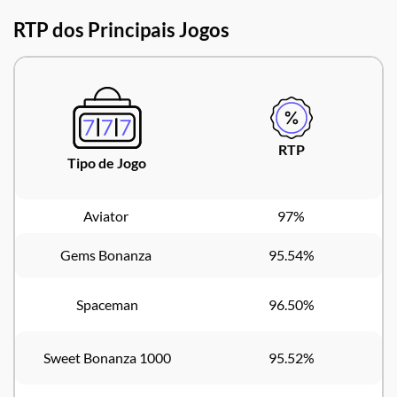
RTP dos Principais Jogos
RTP
Tipo de Jogo
Aviator
97%
Gems Bonanza
95.54%
Spaceman
96.50%
Sweet Bonanza 1000
95.52%