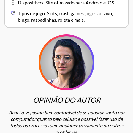
Dispositivos: Site otimizado para Android e iOS
Tipos de jogo: Slots, crash games, jogos ao vivo,
bingo, raspadinhas, roleta e mais.
OPINIÃO DO AUTOR
Achei o Vegasino bem conforável de se apostar. Tanto por
computador quanto pelo celular, é possível fazer uso de
todos os processos sem qualquer travamento ou outros
problemas.