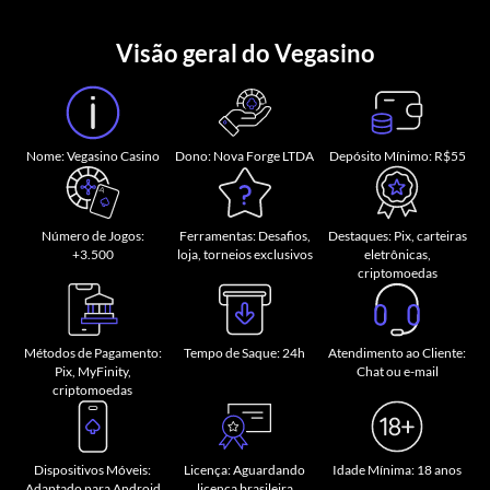
Visão geral do Vegasino
Nome: Vegasino Casino
Dono: Nova Forge LTDA
Depósito Mínimo: R$55
Número de Jogos:
Ferramentas: Desafios,
Destaques: Pix, carteiras
+3.500
loja, torneios exclusivos
eletrônicas,
criptomoedas
Métodos de Pagamento:
Tempo de Saque: 24h
Atendimento ao Cliente:
Pix, MyFinity,
Chat ou e-mail
criptomoedas
Dispositivos Móveis:
Licença: Aguardando
Idade Mínima: 18 anos
Adaptado para Android
licença brasileira