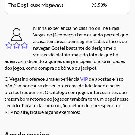
The Dog House Megaways
95.53%
Minha experiência no cassino online Brasil
Vegasino já começou bem quando percebi que
a casa tem áreas bem segmentadas e fáceis de
navegar. Gostei bastante do design meio
vintage da plataforma e do fato de que há
adesivos indicando algumas das principais funcionalidades
dos jogos, como compra de bônus ou jackpot.
O Vegasino oferece uma experiência
VIP
de apostas e isso
não é só por causa do seu programa de fidelidade e pelas
ofertas frequentes. O catálogo com jogos interessantes que
trazem bom retorno ao jogador também tem um papel nesse
cenário. Para te dar uma noção melhor do que esperar do
RTP no site, trouxe alguns exemplos:
App de cassino