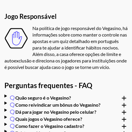
Jogo Responsável
Na política de jogo responsável do Vegasino, há
informações sobre como manter o controle nas
apostas e um quiz detalhado em português
para te ajudar a identificar hábitos nocivos.
Além disso, a casa oferece opções de limite e
autoexclusão e direciona os jogadores para instituições onde
é possível buscar ajuda caso o jogo se torne um vício.
Perguntas frequentes - FAQ
Quão seguro é o Vegasino?
Como reivindicar um bônus do Vegasino?
Dá para jogar no Vegasino pelo celular?
Quais jogos o Vegasino oferece?
Como fazer o Vegasino cadastro?