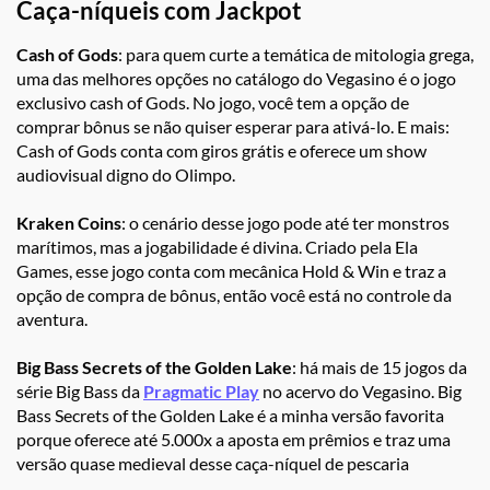
Caça-níqueis com Jackpot
Cash of Gods
: para quem curte a temática de mitologia grega,
uma das melhores opções no catálogo do Vegasino é o jogo
exclusivo cash of Gods. No jogo, você tem a opção de
comprar bônus se não quiser esperar para ativá-lo. E mais:
Cash of Gods conta com giros grátis e oferece um show
audiovisual digno do Olimpo.
Kraken Coins
: o cenário desse jogo pode até ter monstros
marítimos, mas a jogabilidade é divina. Criado pela Ela
Games, esse jogo conta com mecânica Hold & Win e traz a
opção de compra de bônus, então você está no controle da
aventura.
Big Bass Secrets of the Golden Lake
: há mais de 15 jogos da
série Big Bass da
Pragmatic Play
no acervo do Vegasino. Big
Bass Secrets of the Golden Lake é a minha versão favorita
porque oferece até 5.000x a aposta em prêmios e traz uma
versão quase medieval desse caça-níquel de pescaria