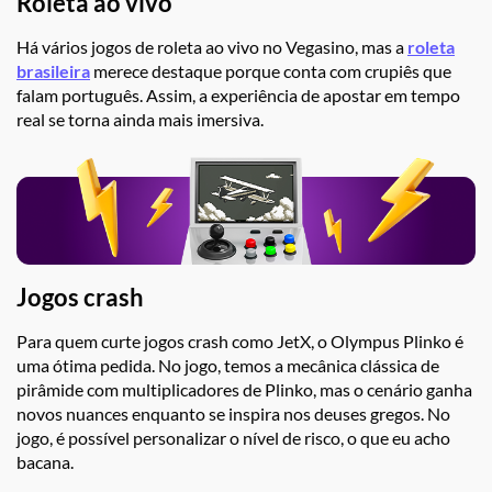
Roleta ao vivo
Há vários jogos de roleta ao vivo no Vegasino, mas a
roleta
brasileira
merece destaque porque conta com crupiês que
falam português. Assim, a experiência de apostar em tempo
real se torna ainda mais imersiva.
Jogos crash
Para quem curte jogos crash como JetX, o Olympus Plinko é
uma ótima pedida. No jogo, temos a mecânica clássica de
pirâmide com multiplicadores de Plinko, mas o cenário ganha
novos nuances enquanto se inspira nos deuses gregos. No
jogo, é possível personalizar o nível de risco, o que eu acho
bacana.