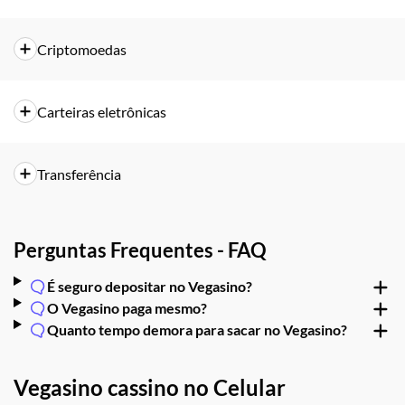
Criptomoedas
Mínimo / Máximo
R$70 / R$32.000
Carteiras eletrônicas
Taxas
Não
Mínimo / Máximo
R$55 / R$32.000
Processamento
24h
Transferência
Taxas
Não
Mínimo / Máximo
R$335 / R$31.900
Processamento
24h
Perguntas Frequentes - FAQ
Taxas
Não
É seguro depositar no Vegasino?
Processamento
24h
O Vegasino paga mesmo?
Quanto tempo demora para sacar no Vegasino?
Vegasino cassino no Celular