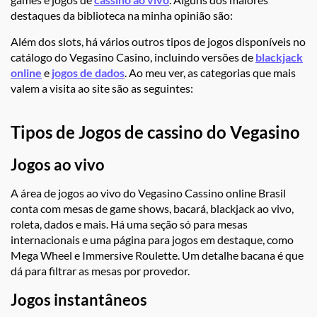
destaques da biblioteca na minha opinião são:
Além dos slots, há vários outros tipos de jogos disponíveis no
catálogo do Vegasino Casino, incluindo versões de
blackjack
online
e
jogos de dados
. Ao meu ver, as categorias que mais
valem a visita ao site são as seguintes:
Tipos de Jogos de cassino do Vegasino
Jogos ao vivo
A área de jogos ao vivo do Vegasino Cassino online Brasil
conta com mesas de game shows, bacará, blackjack ao vivo,
roleta, dados e mais. Há uma seção só para mesas
internacionais e uma página para jogos em destaque, como
Mega Wheel e Immersive Roulette. Um detalhe bacana é que
dá para filtrar as mesas por provedor.
Jogos instantâneos