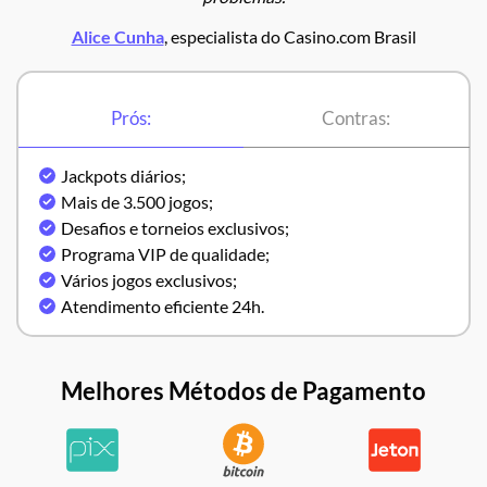
Alice Cunha
, especialista do Casino.com Brasil
Prós:
Contras:
Jackpots diários;
Mais de 3.500 jogos;
Desafios e torneios exclusivos;
Programa VIP de qualidade;
Vários jogos exclusivos;
Atendimento eficiente 24h.
Melhores Métodos de Pagamento