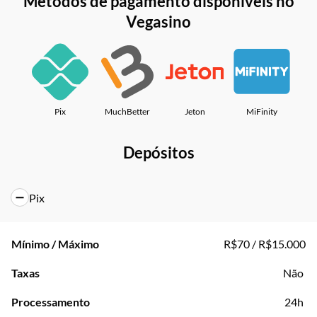
Métodos de pagamento disponíveis no
Vegasino
Pix
MuchBetter
Jeton
MiFinity
Depósitos
Pix
Mínimo / Máximo
R$70 / R$15.000
Taxas
Não
Processamento
24h