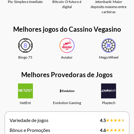
Pix: Simples e imediato
Bitcoin: O futuro é
Jetonbank: Maior
digital
depósito máximo entre
carteiras
Melhores jogos do Cassino Vegasino
Bingo 75
Aviator
Mega Wheel
Melhores Provedoras de Jogos
NetEnt
Evolution Gaming
Playtech
Variedade de jogos
4.5
Bônus e Promoções
4.6