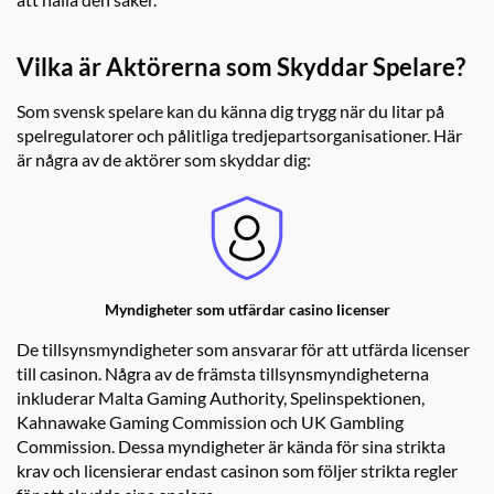
Vilka är Aktörerna som Skyddar Spelare?
Som svensk spelare kan du känna dig trygg när du litar på
spelregulatorer och pålitliga tredjepartsorganisationer. Här
är några av de aktörer som skyddar dig:
Myndigheter som utfärdar casino licenser
De tillsynsmyndigheter som ansvarar för att utfärda licenser
till casinon. Några av de främsta tillsynsmyndigheterna
inkluderar Malta Gaming Authority, Spelinspektionen,
Kahnawake Gaming Commission och UK Gambling
Commission. Dessa myndigheter är kända för sina strikta
krav och licensierar endast casinon som följer strikta regler