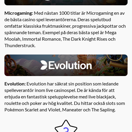
Microgaming:
Med nästan 1000 titlar är Microgaming en av
de bästa casino spel leverantörerna. Deras spelutbud
omfattar klassiska fruktmaskiner, progressiva jackpottar och
spännande teman. Exempel på deras bästa spel är Mega
Moolah, Immortal Romance, The Dark Knight Rises och
Thunderstruck.
Evolution:
Evolution har säkrat sin position som ledande
spelleverantör inom live casinospel. De är kända för att
erbjuda en fantastisk spelupplevelse med live blackjack,
roulette och poker av hög kvalitet. Du hittar också slots som
Pokémon Scarlet and Violet, Maneater och The Sapling.