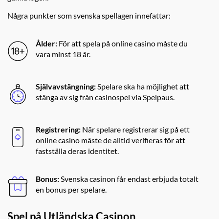
Några punkter som svenska spellagen innefattar:
Ålder:
För att spela på online casino måste du
vara minst 18 år.
Självavstängning:
Spelare ska ha möjlighet att
stänga av sig från casinospel via Spelpaus.
Registrering:
När spelare registrerar sig på ett
online casino måste de alltid verifieras för att
fastställa deras identitet.
Bonus:
Svenska casinon får endast erbjuda totalt
en bonus per spelare.
Spel på Utländska Casinon