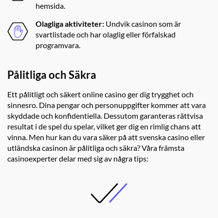
hemsida.
Olagliga aktiviteter:
Undvik casinon som är
svartlistade och har olaglig eller förfalskad
programvara.
Pålitliga och Säkra
Ett pålitligt och säkert online casino ger dig trygghet och
sinnesro. Dina pengar och personuppgifter kommer att vara
skyddade och konfidentiella. Dessutom garanteras rättvisa
resultat i de spel du spelar, vilket ger dig en rimlig chans att
vinna. Men hur kan du vara säker på att svenska casino eller
utländska casinon är pålitliga och säkra? Våra främsta
casinoexperter delar med sig av några tips: