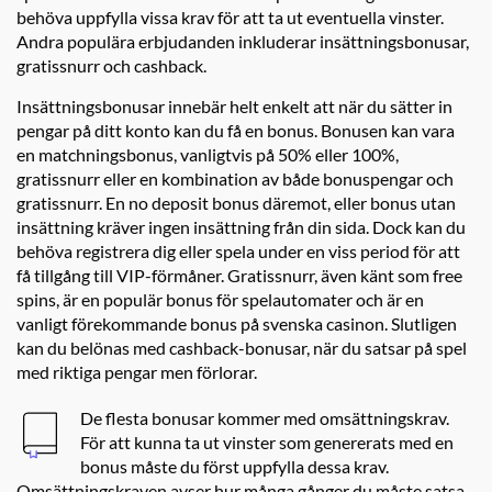
behöva uppfylla vissa krav för att ta ut eventuella vinster.
Andra populära erbjudanden inkluderar insättningsbonusar,
gratissnurr och cashback.
Insättningsbonusar innebär helt enkelt att när du sätter in
pengar på ditt konto kan du få en bonus. Bonusen kan vara
en matchningsbonus, vanligtvis på 50% eller 100%,
gratissnurr eller en kombination av både bonuspengar och
gratissnurr. En no deposit bonus däremot, eller bonus utan
insättning kräver ingen insättning från din sida. Dock kan du
behöva registrera dig eller spela under en viss period för att
få tillgång till VIP-förmåner. Gratissnurr, även känt som free
spins, är en populär bonus för spelautomater och är en
vanligt förekommande bonus på svenska casinon. Slutligen
kan du belönas med cashback-bonusar, när du satsar på spel
med riktiga pengar men förlorar.
De flesta bonusar kommer med omsättningskrav.
För att kunna ta ut vinster som genererats med en
bonus måste du först uppfylla dessa krav.
Omsättningskraven avser hur många gånger du måste satsa