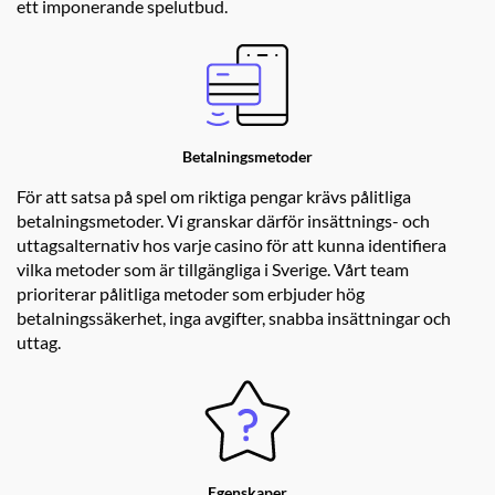
ett imponerande spelutbud.
Betalningsmetoder
För att satsa på spel om riktiga pengar krävs pålitliga
betalningsmetoder. Vi granskar därför insättnings- och
uttagsalternativ hos varje casino för att kunna identifiera
vilka metoder som är tillgängliga i Sverige. Vårt team
prioriterar pålitliga metoder som erbjuder hög
betalningssäkerhet, inga avgifter, snabba insättningar och
uttag.
Egenskaper