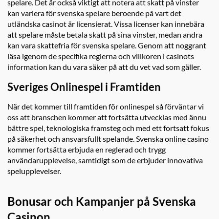
spelare. Det är också viktigt att notera att skatt på vinster
kan variera för svenska spelare beroende på vart det
utländska casinot är licensierat. Vissa licenser kan innebära
att spelare måste betala skatt på sina vinster, medan andra
kan vara skattefria för svenska spelare. Genom att noggrant
läsa igenom de specifika reglerna och villkoren i casinots
information kan du vara säker på att du vet vad som gäller.
Sveriges Onlinespel i Framtiden
När det kommer till framtiden för onlinespel så förväntar vi
oss att branschen kommer att fortsätta utvecklas med ännu
bättre spel, teknologiska framsteg och med ett fortsatt fokus
på säkerhet och ansvarsfullt spelande. Svenska online casino
kommer fortsätta erbjuda en reglerad och trygg
användarupplevelse, samtidigt som de erbjuder innovativa
spelupplevelser.
Bonusar och Kampanjer på Svenska
Casinon