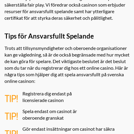
säkerställa fair play. Vi föredrar också casinon som erbjuder
resurser för ansvarsfullt spelande samt har ytterligare
certifikat för att styrka deras säkerhet och pålitlighet.
Tips för Ansvarsfullt Spelande
Trots att tillsynsmyndigheter och oberoende organisationer
kan ge vägledning, så är de också begränsade med hur mycket
de kan göra för spelare. Det viktigaste beslutet är det beslut
som du tar när du registrerar dig hos ett online casino. Här är
några tips som hjälper dig att spela ansvarsfullt på svenska
online casinon:
Registrera dig endast på
licensierade casinon
Spela endast om casinot är
oberoende granskat
Gör endast insättningar om casinot har säkra