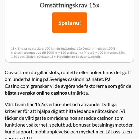
Omsättningskrav 15x
Spela nu!
18+. Endast nya spelare. 100 kr. min. insättning. 15x Omsättningskrav. 100%
Insättningsbonus upp till 3000 kr + 150 gratisspins i Pirots 5 + 100 kr free bet. Min.
1,80 odds. Giltigt i 60 dagar. 18+.
Stödlinjen.se
. Spela ansvarsfullt.
Oavsett om du gillar slots, roulette eller poker finns det gott
om underhållning på Sveriges casinon på nätet. På
Casino.com granskar vi de avgörande faktorerna som gör de
bästa svenska online casinos
utmärkta.
Vårt team har 15 års erfarenhet och använder tydliga
kriterier för att hjälpa dig att hitta ledande nätcasinon. Vi
täcker de viktigaste områdena hos ansedda casinon som
funktioner, säkerhet, spelutbud, bonusar, betalningsmetoder,
kundsupport, mobilupplevelse och mycket mer. Låt oss ta en
närmare titt!