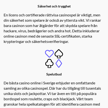
Säkerhet och trygghet
En licens och certifierade rättvisa casinospel är viktigt, men
din säkerhet som spelare är också av yttersta vikt. Vi rankar
bara casinon som har åtgärder för att skydda spelare från
hackare, virus, bedrägerier och andra hot. Detta inkluderar
online casinon med de senaste SSL-certifikaten, starka
krypteringar och säkerhetsverifieringar.
Spelutbud
De bästa casino online i Sverige erbjuder en omfattande
samling av olika casinospel. Där har du tillgång till tusentals
unika slots och jackpottar. Vi tar även en titt på populära
bordsspel som roulette, craps och blackjack. Vårt team
granskar hela spelkatalogen för att identifiera casinon med