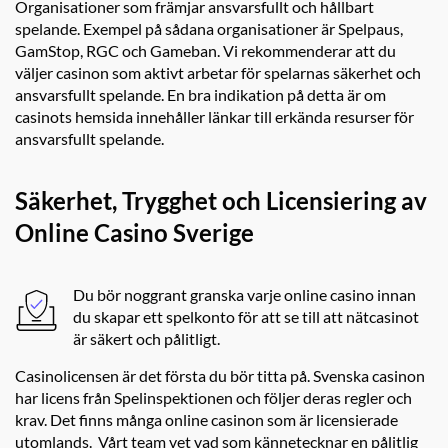
Organisationer som främjar ansvarsfullt och hållbart
spelande. Exempel på sådana organisationer är Spelpaus,
GamStop, RGC och Gameban. Vi rekommenderar att du
väljer casinon som aktivt arbetar för spelarnas säkerhet och
ansvarsfullt spelande. En bra indikation på detta är om
casinots hemsida innehåller länkar till erkända resurser för
ansvarsfullt spelande.
Säkerhet, Trygghet och Licensiering av
Online Casino Sverige
Du bör noggrant granska varje online casino innan
du skapar ett spelkonto för att se till att nätcasinot
är säkert och pålitligt.
Casinolicensen är det första du bör titta på. Svenska casinon
har licens från Spelinspektionen och följer deras regler och
krav. Det finns många online casinon som är licensierade
utomlands. Vårt team vet vad som kännetecknar en pålitlig