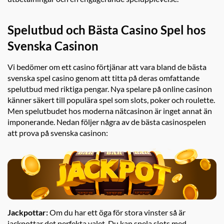
Spelutbud och Bästa Casino Spel hos
Svenska Casinon
Vi bedömer om ett casino förtjänar att vara bland de bästa
svenska spel casino genom att titta på deras omfattande
spelutbud med riktiga pengar. Nya spelare på online casinon
känner säkert till populära spel som slots, poker och roulette.
Men spelutbudet hos moderna nätcasinon är inget annat än
imponerande. Nedan följer några av de bästa casinospelen
att prova på svenska casinon:
Jackpottar:
Om du har ett öga för stora vinster så är
jackpottar det perfekta valet. Du kan spela slots med