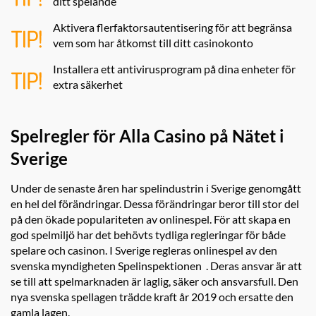
ditt spelande
Aktivera flerfaktorsautentisering för att begränsa
vem som har åtkomst till ditt casinokonto
Installera ett antivirusprogram på dina enheter för
extra säkerhet
Spelregler för Alla Casino på Nätet i
Sverige
Under de senaste åren har spelindustrin i Sverige genomgått
en hel del förändringar. Dessa förändringar beror till stor del
på den ökade populariteten av onlinespel. För att skapa en
god spelmiljö har det behövts tydliga regleringar för både
spelare och casinon. I Sverige regleras onlinespel av den
svenska myndigheten Spelinspektionen . Deras ansvar är att
se till att spelmarknaden är laglig, säker och ansvarsfull. Den
nya svenska spellagen trädde kraft år 2019 och ersatte den
gamla lagen.