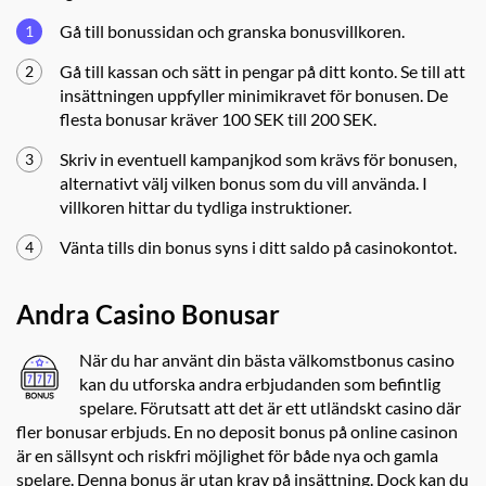
Gå till bonussidan och granska bonusvillkoren.
Gå till kassan och sätt in pengar på ditt konto. Se till att
insättningen uppfyller minimikravet för bonusen. De
flesta bonusar kräver 100 SEK till 200 SEK.
Skriv in eventuell kampanjkod som krävs för bonusen,
alternativt välj vilken bonus som du vill använda. I
villkoren hittar du tydliga instruktioner.
Vänta tills din bonus syns i ditt saldo på casinokontot.
Andra Casino Bonusar
När du har använt din bästa välkomstbonus casino
kan du utforska andra erbjudanden som befintlig
spelare. Förutsatt att det är ett utländskt casino där
fler bonusar erbjuds. En no deposit bonus på online casinon
är en sällsynt och riskfri möjlighet för både nya och gamla
spelare. Denna bonus är utan krav på insättning. Dock kan du