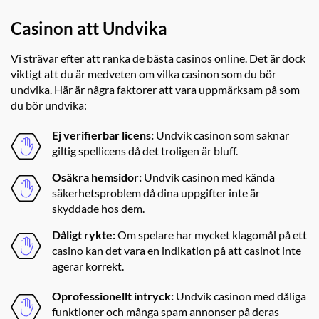
Casinon att Undvika
Vi strävar efter att ranka de bästa casinos online. Det är dock
viktigt att du är medveten om vilka casinon som du bör
undvika. Här är några faktorer att vara uppmärksam på som
du bör undvika:
Ej verifierbar licens:
Undvik casinon som saknar
giltig spellicens då det troligen är bluff.
Osäkra hemsidor:
Undvik casinon med kända
säkerhetsproblem då dina uppgifter inte är
skyddade hos dem.
Dåligt rykte:
Om spelare har mycket klagomål på ett
casino kan det vara en indikation på att casinot inte
agerar korrekt.
Oprofessionellt intryck:
Undvik casinon med dåliga
funktioner och många spam annonser på deras