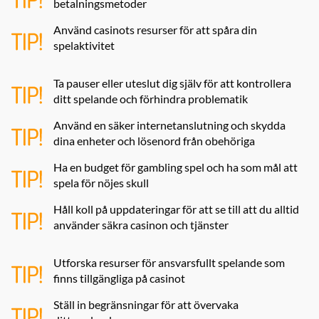
betalningsmetoder
Använd casinots resurser för att spåra din
spelaktivitet
Ta pauser eller uteslut dig själv för att kontrollera
ditt spelande och förhindra problematik
Använd en säker internetanslutning och skydda
dina enheter och lösenord från obehöriga
Ha en budget för gambling spel och ha som mål att
spela för nöjes skull
Håll koll på uppdateringar för att se till att du alltid
använder säkra casinon och tjänster
Utforska resurser för ansvarsfullt spelande som
finns tillgängliga på casinot
Ställ in begränsningar för att övervaka