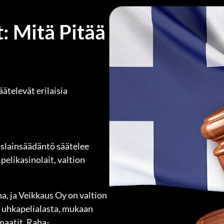
: Mitä Pitää
äätelevät erilaisia
islainsäädäntö säätelee
elikasinolait, valtion
, ja Veikkaus Oy on valtion
n uhkapelialasta, mukaan
omaatit. Raha-