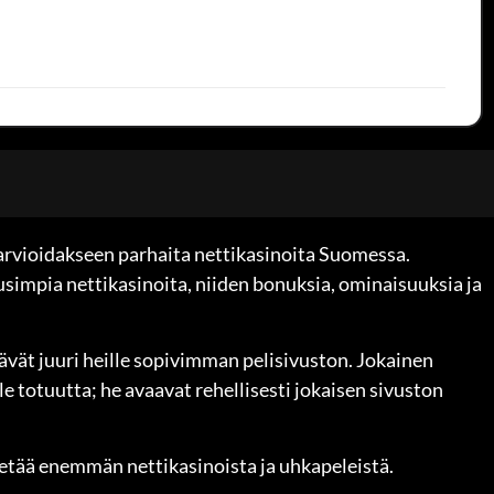
 arvioidakseen parhaita nettikasinoita Suomessa.
simpia nettikasinoita, niiden bonuksia, ominaisuuksia ja
ävät juuri heille sopivimman pelisivuston. Jokainen
 totuutta; he avaavat rehellisesti jokaisen sivuston
ietää enemmän nettikasinoista ja uhkapeleistä.