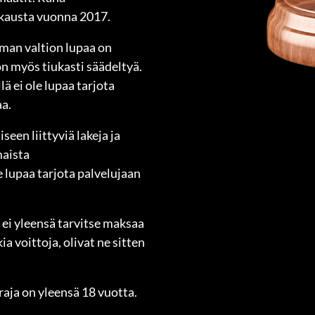
kkausta vuonna 2017.
man valtion lupaa on
 myös tiukasti säädeltyä.
lä ei ole lupaa tarjota
aa.
en liittyviä lakeja ja
maista
e lupaa tarjota palvelujaan
ei yleensä tarvitse maksaa
ia voittoja, olivat ne sitten
aja on yleensä 18 vuotta.