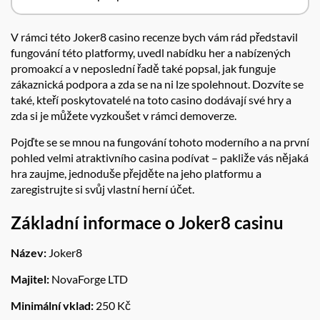
V rámci této Joker8 casino recenze bych vám rád představil
fungování této platformy, uvedl nabídku her a nabízených
promoakcí a v neposlední řadě také popsal, jak funguje
zákaznická podpora a zda se na ni lze spolehnout. Dozvíte se
také, kteří poskytovatelé na toto casino dodávají své hry a
zda si je můžete vyzkoušet v rámci demoverze.
Pojďte se se mnou na fungování tohoto moderního a na první
pohled velmi atraktivního casina podívat – pakliže vás nějaká
hra zaujme, jednoduše přejděte na jeho platformu a
zaregistrujte si svůj vlastní herní účet.
Základní informace o Joker8 casinu
Název:
Joker8
Majitel:
NovaForge LTD
Minimální vklad:
250 Kč