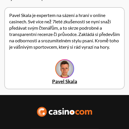
Pavel Skala je expertem na sázení a hraní v online
casinech. Své více než 7leté zkušenosti se nyní snaží
předávat svým čtenářům, a to skrze podrobné a
transparentní recenze či průvodce. Zakládá si především
na odbornosti a srozumitelném stylu psaní. Kromě toho
je vášnivým sportovcem, který si rád vyrazí na hory.
Pavel Skala