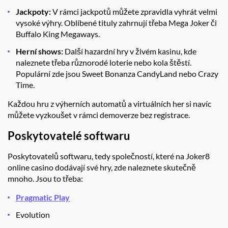
Jackpoty:
V rámci jackpotů můžete zpravidla vyhrát velmi
vysoké výhry. Oblíbené tituly zahrnují třeba Mega Joker či
Buffalo King Megaways.
Herní shows:
Další hazardní hry v živém kasinu, kde
naleznete třeba různorodé loterie nebo kola štěstí.
Populární zde jsou Sweet Bonanza CandyLand nebo Crazy
Time.
Každou hru z výherních automatů a virtuálních her si navíc
můžete vyzkoušet v rámci demoverze bez registrace.
Poskytovatelé softwaru
Poskytovatelů softwaru, tedy společností, které na Joker8
online casino dodávají své hry, zde naleznete skutečně
mnoho. Jsou to třeba:
Pragmatic Play
Evolution