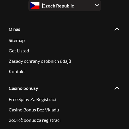
Czech Republic
O nás
Sitemap
Get Listed
Zásady ochrany osobních údajů
Kontakt
Casino bonusy
Free Spiny Za Registraci
Casino Bonus Bez Vkladu
260 Kč bonus za registraci