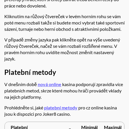
práce nebo dovolené.
Kliknutím na růžový čtvereček v levém horním rohu se vám
poté menu rozbalí takže si budete moci vybrat také sportovní
sázení, turnaje nebo herní obchod s atraktivními položkami.
V případě změny jazyka pak klikněte opět na výše uvedený
růžový čtvereček, načež se vám rozbalí rozšířené menu. V
pravém horním rohu uvidíte možnost změnit nastavený
jazyk.
Platební metody
V dnešním době
nová online
kasina podporují zpravidla více
platebních metod, skrze které mohou hráči provádět vklady
na jejich platformy.
Prohlédněte si, jaké
platební metody
pro cz online kasina
jsou k dispozici pro Joker8 casino.
Platební
Minimál
Maximál