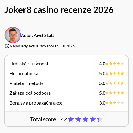
Joker8 casino recenze 2026
Autor:
Pavel Skala
Naposledy aktualizováno:
07. Jul 2026
Hráčská zkušenost
4.0
Herní nabídka
5.0
Platební metody
5.0
Zákaznická podpora
5.0
Bonusy a propagační akce
3.0
Total score
4.4