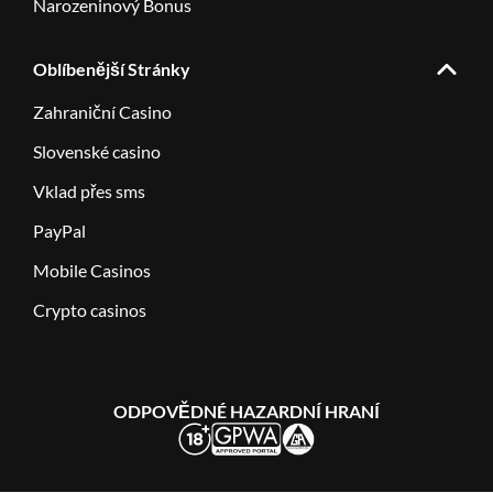
Narozeninový Bonus
Oblíbenější Stránky
Zahraniční Casino
Slovenské casino
Vklad přes sms
PayPal
Mobile Casinos
Crypto casinos
ODPOVĚDNÉ HAZARDNÍ HRANÍ