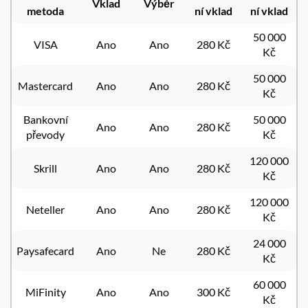
Vklad
Výběr
metoda
ní vklad
ní vklad
50 000
VISA
Ano
Ano
280 Kč
Kč
50 000
Mastercard
Ano
Ano
280 Kč
Kč
Bankovní
50 000
Ano
Ano
280 Kč
převody
Kč
120 000
Skrill
Ano
Ano
280 Kč
Kč
120 000
Neteller
Ano
Ano
280 Kč
Kč
24 000
Paysafecard
Ano
Ne
280 Kč
Kč
60 000
MiFinity
Ano
Ano
300 Kč
Kč