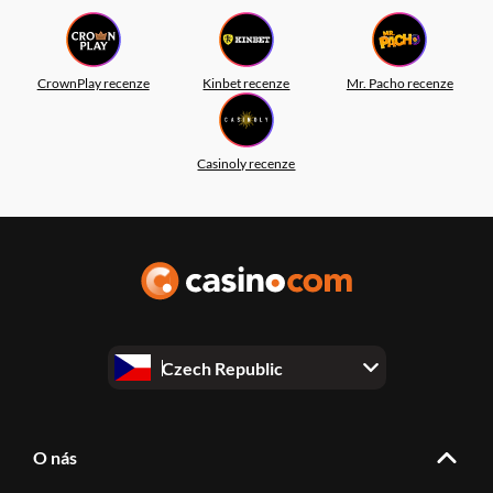
CrownPlay recenze
Kinbet recenze
Mr. Pacho recenze
Casinoly recenze
Czech Republic
O nás