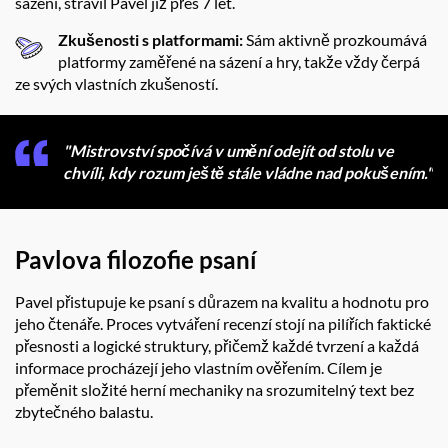
sázení, strávil Pavel již přes 7 let.
Zkušenosti s platformami:
Sám aktivně prozkoumává
platformy zaměřené na sázení a hry, takže vždy čerpá
ze svých vlastních zkušeností.
"Mistrovství spočívá v umění odejít od stolu ve
chvíli, kdy rozum ještě stále vládne nad pokušením."
Pavlova filozofie psaní
Pavel přistupuje ke psaní s důrazem na kvalitu a hodnotu pro
jeho čtenáře. Proces vytváření recenzí stojí na pilířích faktické
přesnosti a logické struktury, přičemž každé tvrzení a každá
informace procházejí jeho vlastním ověřením. Cílem je
přeměnit složité herní mechaniky na srozumitelný text bez
zbytečného balastu.