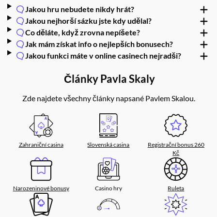
Jakou hru nebudete nikdy hrát?
Jakou nejhorší sázku jste kdy udělal?
Co děláte, když zrovna nepíšete?
Jak mám získat info o nejlepších bonusech?
Jakou funkci máte v online casinech nejradši?
Články Pavla Skaly
Zde najdete všechny články napsané Pavlem Skalou.
Zahraniční casina
Slovenská casina
Registrační bonus 260
Kč
Narozeninové bonusy
Casino hry
Ruleta