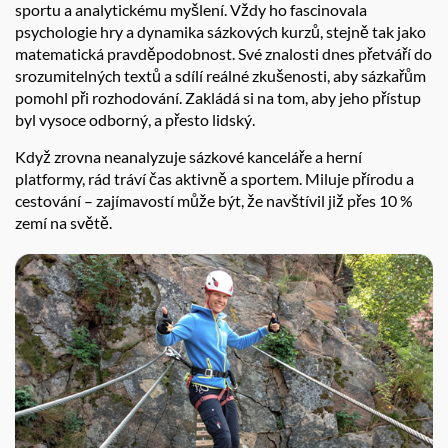
sportu a analytickému myšlení. Vždy ho fascinovala
psychologie hry a dynamika sázkových kurzů, stejně tak jako
matematická pravděpodobnost. Své znalosti dnes přetváří do
srozumitelných textů a sdílí reálné zkušenosti, aby sázkařům
pomohl při rozhodování. Zakládá si na tom, aby jeho přístup
byl vysoce odborný, a přesto lidský.
Když zrovna neanalyzuje sázkové kanceláře a herní
platformy, rád tráví čas aktivně a sportem. Miluje přírodu a
cestování – zajímavostí může být, že navštívil již přes 10 %
zemí na světě.