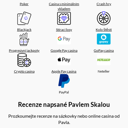
Poker
Casina s minimálním
Crash hry
vkladem
Blackjack
Stírací losy
Kolo štěstí
Progresivní jackpoty
Google Pay casina
GoPay casina
Crypto casina
Apple Pay casina
Neteller
PayPal
Recenze napsané Pavlem Skalou
Prozkoumejte recenze na sázkovky nebo online casina od
Pavla.