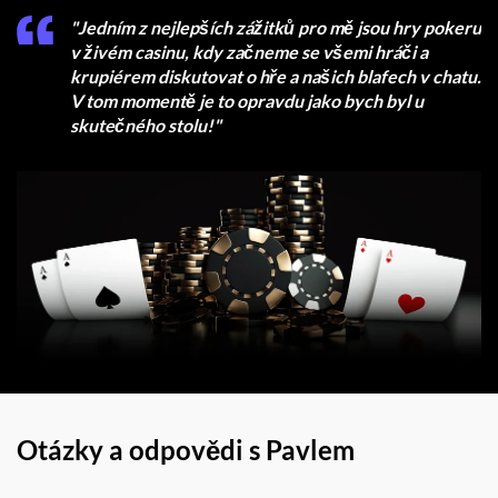
"Jedním z nejlepších zážitků pro mě jsou hry pokeru
v živém casinu, kdy začneme se všemi hráči a
krupiérem diskutovat o hře a našich blafech v chatu.
V tom momentě je to opravdu jako bych byl u
skutečného stolu!"
Otázky a odpovědi s Pavlem