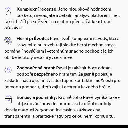
Komplexní recenze:
Jeho hloubková hodnocení
poskytují nezaujaté a detailní analýzy platforem i her,
takže hráči přesně vědí, co mohou před začátkem hraní
očekávat.
Herní průvodci:
Pavel tvoří komplexní návody, které
srozumitelně rozebírají složité herní mechanismy a
pomáhají nováčkům i veteránům snadno pochopit jejich
oblíbené tituly nebo hry zcela nové.
Zodpovědné hraní:
Pavel je také hluboce oddán
podpoře bezpečného hraní tím, že jasně popisuje
základní nástroje, limity a dostupné kontaktní možnosti pro
pomoc a podporu, která zajistí ochranu každého hráče.
Bonusy a podmínky:
Kromě toho Pavel vyniká také v
objasňování pravidel promo akcí a mění mnohdy
docela matoucí žargon online casin a sázkovek na
transparentní a praktické rady pro celou herní komunitu.