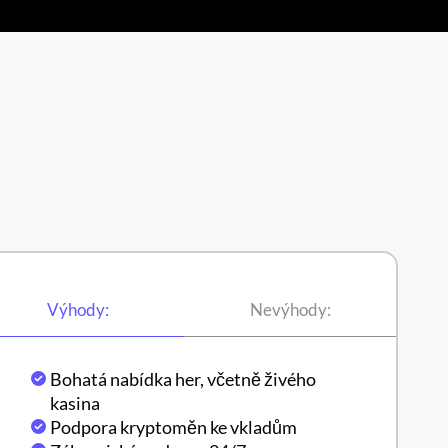
Výhody:
Nevýhody:
Bohatá nabídka her, včetně živého
kasina
Podpora kryptoměn ke vkladům