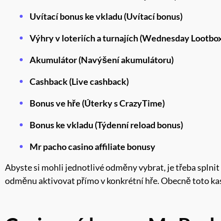
Uvítací bonus ke vkladu (Uvítací bonus)
Výhry v loteriích a turnajích (Wednesday Lootbo
Akumulátor (Navýšení akumulátoru)
Cashback (Live cashback)
Bonus ve hře (Úterky s CrazyTime)
Bonus ke vkladu (Týdenní reload bonus)
Mr pacho casino affiliate bonusy
Abyste si mohli jednotlivé odměny vybrat, je třeba splnit
odměnu aktivovat přímo v konkrétní hře. Obecně toto kas