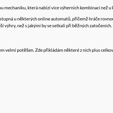
mechaniku, která nabízí více výherních kombinací než u 
stupná u některých online automatů, přičemž hráče rovnou
výhry, než s jakými by se setkali při běžných zatočeních.
em velmi potěšen. Zde přikládám některé z nich plus celkový