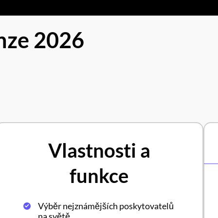
nze 2026
Vlastnosti a
funkce
Výběr nejznámějších poskytovatelů
na světě