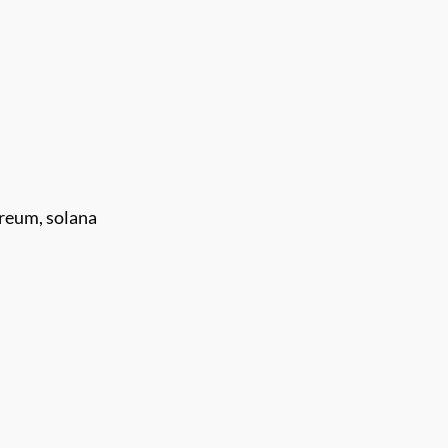
ereum, solana