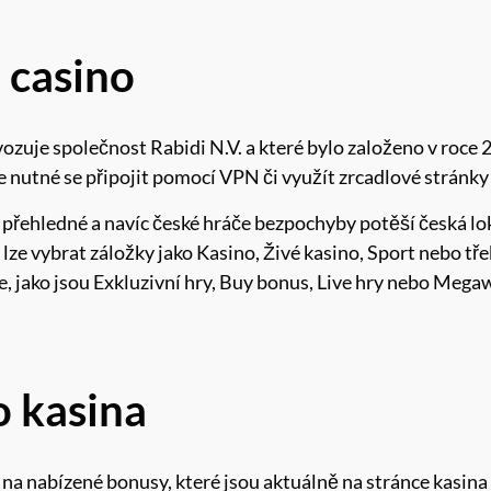
 casino
vozuje společnost Rabidi N.V. a které bylo založeno v roce
 nutné se připojit pomocí VPN či využít zrcadlové stránky
je přehledné a navíc české hráče bezpochyby potěší česká lo
e lze vybrat záložky jako Kasino, Živé kasino, Sport nebo 
e, jako jsou Exkluzivní hry, Buy bonus, Live hry nebo Meg
o kasina
 na nabízené bonusy, které jsou aktuálně na stránce kasin