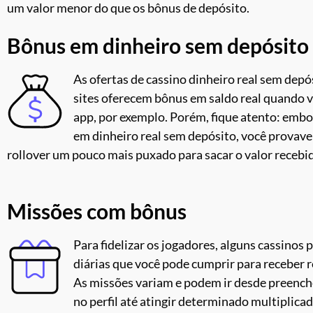
um valor menor do que os bônus de depósito.
Bônus em dinheiro sem depósito
As ofertas de cassino dinheiro real sem depó
sites oferecem bônus em saldo real quando v
app, por exemplo. Porém, fique atento: embo
em dinheiro real sem depósito, você provav
rollover um pouco mais puxado para sacar o valor recebi
Missões com bônus
Para fidelizar os jogadores, alguns cassinos
diárias que você pode cumprir para receber
As missões variam e podem ir desde preench
no perfil até atingir determinado multiplica