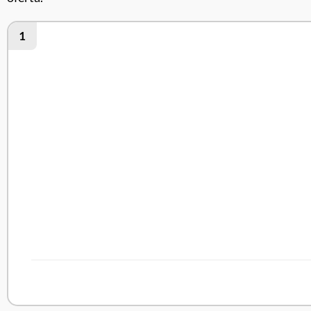
1
Análise do Bora Jogar Casino