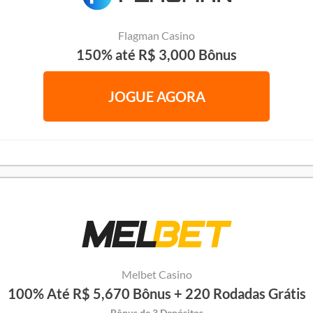
Flagman Casino
150% até R$ 3,000 Bônus
JOGUE AGORA
Melbet Casino
100% Até R$ 5,670 Bônus + 220 Rodadas Grátis
Bônus de 3 Depósitos