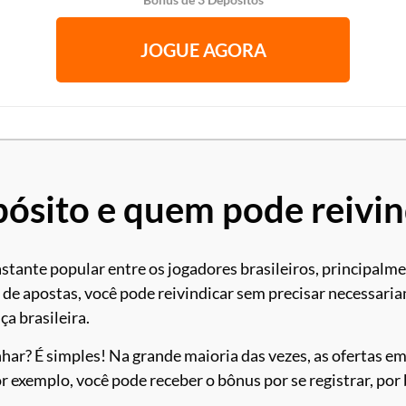
JOGUE AGORA
ósito e quem pode reivin
tante popular entre os jogadores brasileiros, principalmen
de apostas, você pode reivindicar sem precisar necessar
a brasileira.
anhar? É simples! Na grande maioria das vezes, as ofertas 
r exemplo, você pode receber o bônus por se registrar, por