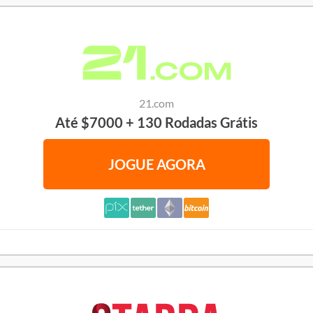
21.com
Até $7000 + 130 Rodadas Grátis
JOGUE AGORA