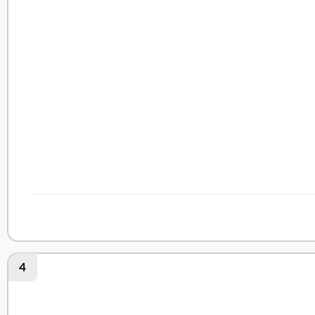
Análise do Starda Casino
4