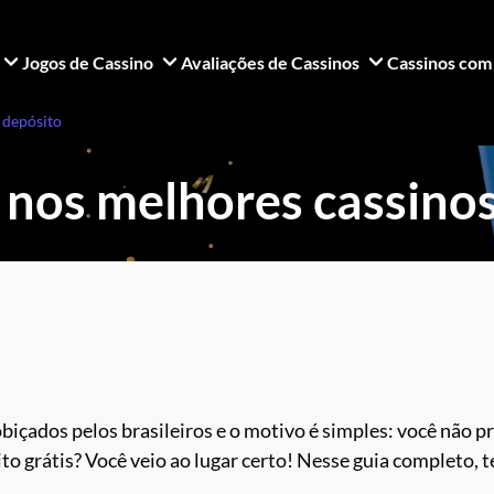
Jogos de Cassino
Avaliações de Cassinos
Cassinos com
 depósito
nos melhores cassinos
biçados pelos brasileiros e o motivo é simples: você não p
o grátis? Você veio ao lugar certo! Nesse guia completo, 