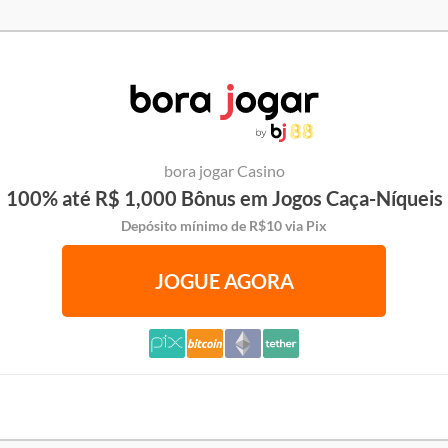
bora jogar Casino
100% até R$ 1,000 Bônus em Jogos Caça-Níqueis
Depósito mínimo de R$10 via Pix
JOGUE AGORA