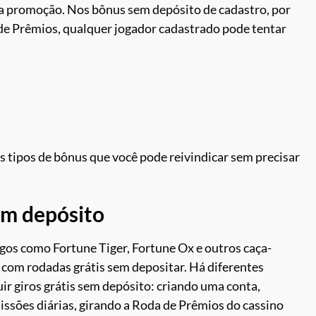
da promoção. Nos bônus sem depósito de cadastro, por
de Prêmios, qualquer jogador cadastrado pode tentar
 tipos de bônus que você pode reivindicar sem precisar
em depósito
ogos como Fortune Tiger, Fortune Ox e outros caça-
 com rodadas grátis sem depositar. Há diferentes
ir giros grátis sem depósito: criando uma conta,
issões diárias, girando a Roda de Prêmios do cassino