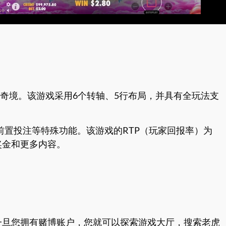
的奇境。该游戏采用6个转轴、5行布局，并具有全玩法支
以及前置投注等特殊功能。该游戏的RTP（玩家回报率）为
奖金和更多内容。
一旦您拥有赌博账户，您就可以探索游戏大厅，搜索老虎