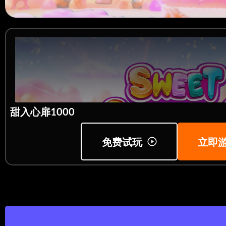
甜入心扉1000
免费试玩
立即