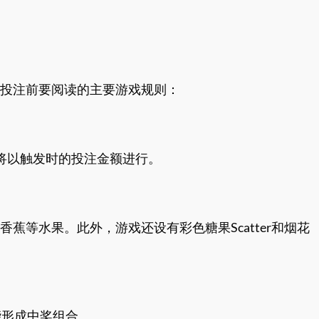
是投注前要阅读的主要游戏规则：
转将以触发时的投注金额进行。
蕉等水果。此外，游戏还设有彩色糖果Scatter和烟花
能形成中奖组合。