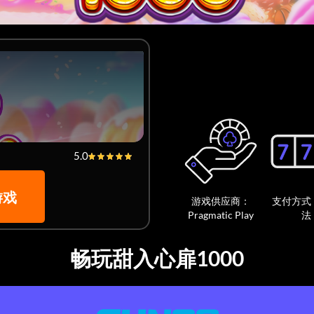
5.0
游戏
游戏供应商：
支付方式
Pragmatic Play
法
畅玩甜入心扉1000