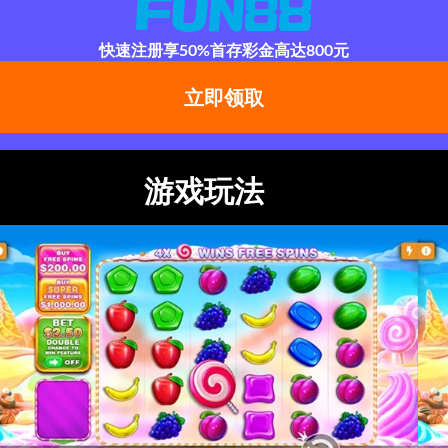
快速注册享50%首存彩金高达800元
立即领取
游戏玩法