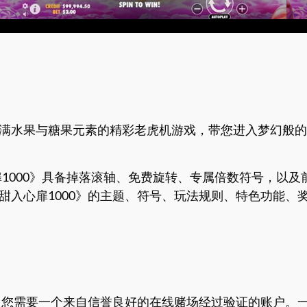
一款充满水果与糖果元素的精彩老虎机游戏，带您进入梦幻般
《甜入心扉1000》具备掉落滚轴、免费旋转、专属倍数符号，
《甜入心扉1000》的主题、符号、玩法规则、特色功能、
戏，您需要一个来自信誉良好的在线赌场经过验证的账户。