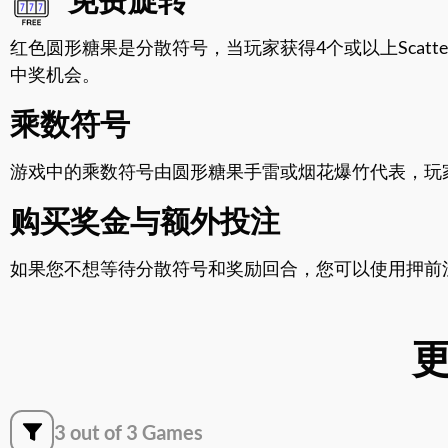
红色圆形糖果是分散符号，当玩家获得4个或以上Scatt
中奖机会。
乘数符号
游戏中的乘数符号由圆形糖果手雷或烟花爆竹代表，玩家
购买奖金与额外投注
如果您不想等待分散符号和奖励回合，您可以使用押前
3 out of 3 Games