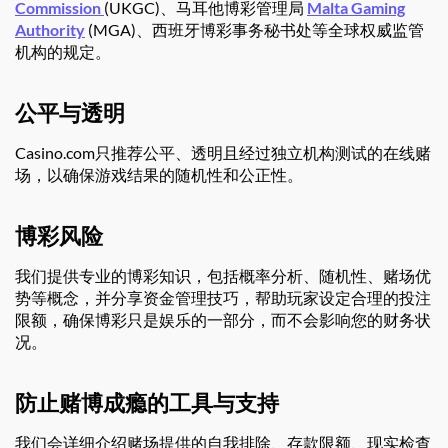
Commission
(UKGC)、马耳他博彩管理局
Malta Gaming
Authority
(MGA)、西班牙博彩事务秘书处等全球权威监管
机构的规定。
公平与透明
Casino.com只推荐公平、透明且经过独立机构测试的在线赌
场，以确保游戏结果的随机性和公正性。
博彩风险
我们提供专业的博彩知识，包括概率分析、随机性、赌场优
势等概念，并分享资金管理技巧，帮助玩家设定合理的投注
限额，确保博彩只是娱乐的一部分，而不会影响您的财务状
况。
防止赌博成瘾的工具与支持
我们会详细介绍赌场提供的自我排除、存款限额、现实检查