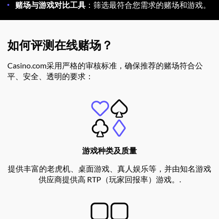
赌场与游戏对比工具
：筛选最符合您需求的赌场和游戏。
如何评测在线赌场？
Casino.com采用严格的审核标准，确保推荐的赌场符合公
平、安全、透明的要求：
游戏种类及质量
提供丰富的老虎机、桌面游戏、真人娱乐等，并由知名游戏
供应商提供高 RTP（玩家回报率）游戏。.