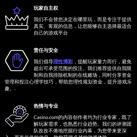
玩家自主权
我们不会替您决定在哪里玩，而是专注于提供
真实、客观的信息，让您能够自主选择最适合
自己的游戏平台
责任与安全
我们倡导
理性博彩
，提醒玩家量力而行，避免
超出可承受范围的投注。我们推荐提供自我限
制和自我排除机制的在线赌场，同时分享资金
管理和投注心理学技巧，帮助您理性规划资金，提升游戏乐
趣。.
热情与专业
Casino.com的内容创作者均为行业专家，既了
解玩家需求，也熟悉行业趋势。我们的评测团
队孜孜不倦地挖掘行业内幕，为您带来更深