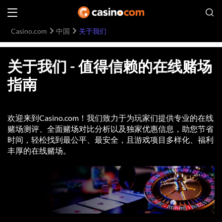
Casino.com
中国
关于我们
关于我们 - 值得信赖的在线赌场
指南
欢迎来到Casino.com！我们致力于为玩家们提供专业的在线
赌场测评、全面赌场对比分析以及独家优惠信息，助您节省
时间，轻松找到最公平、最安全，且游戏项目多样化、福利
丰厚的在线赌场。