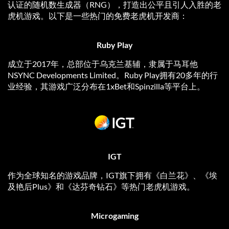
认证的随机数生成器（RNG），打造出公平且引人入胜的老
虎机游戏。以下是一些热门的免费老虎机开发商：
Ruby Play
成立于2017年，总部位于乌克兰基辅，隶属于马耳他
NSYNC Developments Limited。Ruby Play拥有20多年的行
业经验，其游戏广泛分布在1xBet和Spinzilla等平台上。
IGT
作为全球知名的游戏品牌，IGT旗下拥有《白兰花》、《埃
及艳后Plus》和《达芬奇钻石》等热门老虎机游戏。
Microgaming