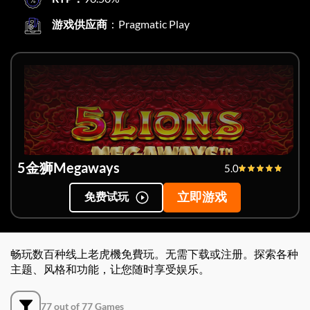
游戏供应商
：Pragmatic Play
5金狮Megaways
5.0
立即游戏
免费试玩
畅玩数百种线上老虎機免費玩。无需下载或注册。探索各种
主题、风格和功能，让您随时享受娱乐。
77 out of 77 Games