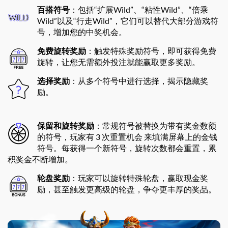
百搭符号
：包括“扩展Wild”、“粘性Wild”、“倍乘
Wild”以及“行走Wild”，它们可以替代大部分游戏符
号，增加您的中奖机会。
免费旋转奖励
：触发特殊奖励符号，即可获得免费
旋转，让您无需额外投注就能赢取更多奖励。
选择奖励
：从多个符号中进行选择，揭示隐藏奖
励。
保留和旋转奖励
：常规符号被替换为带有奖金数额
的符号，玩家有 3 次重置机会 来填满屏幕上的金钱
符号。每获得一个新符号，旋转次数都会重置，累
积奖金不断增加。
轮盘奖励
：玩家可以旋转特殊轮盘，赢取现金奖
励，甚至触发更高级的轮盘，争夺更丰厚的奖品。