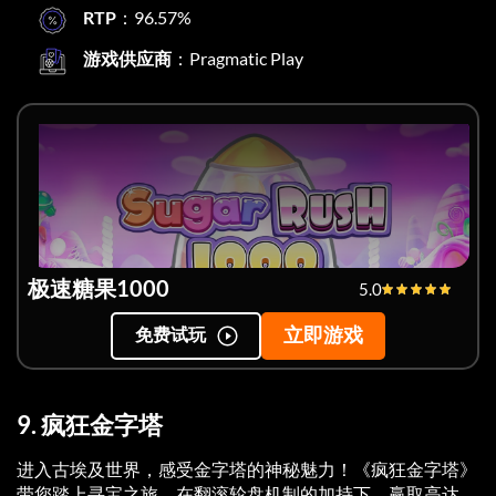
RTP
：96.57%
游戏供应商
：Pragmatic Play
极速糖果1000
5.0
立即游戏
免费试玩
9. 疯狂金字塔
进入古埃及世界，感受金字塔的神秘魅力！《疯狂金字塔》
带您踏上寻宝之旅，在翻滚轮盘机制的加持下，赢取高达