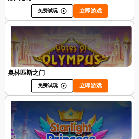
立即游戏
免费试玩
奥林匹斯之门
立即游戏
免费试玩