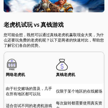
老虎机试玩 vs 真钱游戏
您可能会想，既然可以通过真钱老虎机赢取现金大奖，为什
么还要玩免费的老虎机呢？以下是两者的快速对比，帮助您
了解它们各自的优势。
网络老虎机
真钱老虎机
由于社交赌场的普及，几乎
仅限于某个地区的在线赌场
在所有地区都可以玩
每次旋转都需要使用真实资
适合尝试不同的老虎机游戏