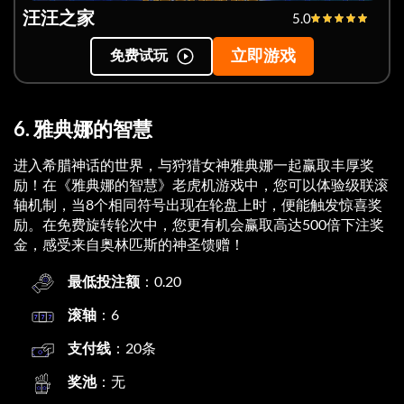
汪汪之家
5.0
立即游戏
免费试玩
6. 雅典娜的智慧
进入希腊神话的世界，与狩猎女神雅典娜一起赢取丰厚奖
励！在《雅典娜的智慧》老虎机游戏中，您可以体验级联滚
轴机制，当8个相同符号出现在轮盘上时，便能触发惊喜奖
励。在免费旋转轮次中，您更有机会赢取高达500倍下注奖
金，感受来自奥林匹斯的神圣馈赠！
最低投注额
：0.20
滚轴
：6
支付线
：20条
奖池
：无