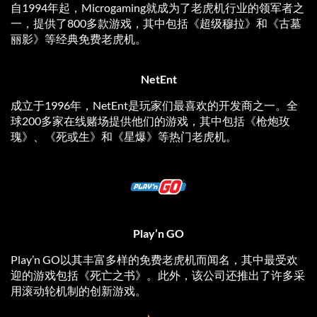
自1994年起，Microgaming就成为了老虎机行业的领军者之
一，提供了800多款游戏，其中包括《超级穆拉》和《古墓
丽影》等经典免费老虎机。
NetEnt
成立于1996年，NetEnt是玩家们最喜欢的开发商之一。全
球200多家在线赌场提供他们的游戏，其中包括《枪炮玫
瑰》、《死或生》和《星爆》等热门老虎机。
Play’n GO
Play’n GO以其丰富多样的免费老虎机而闻名，其中最受欢
迎的游戏包括《死亡之书》。此外，该公司还推出了许多采
用滚动轮机制的创新游戏。