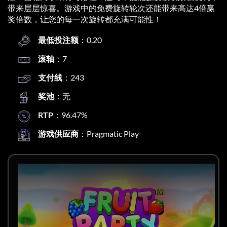
带来层层惊喜。游戏中的免费旋转轮次还能带来高达4倍赢
奖倍数，让您的每一次旋转都充满可能性！
最低投注额
：0.20
滚轴
：7
支付线
：243
奖池
：无
RTP
：96.47%
游戏供应商
：Pragmatic Play