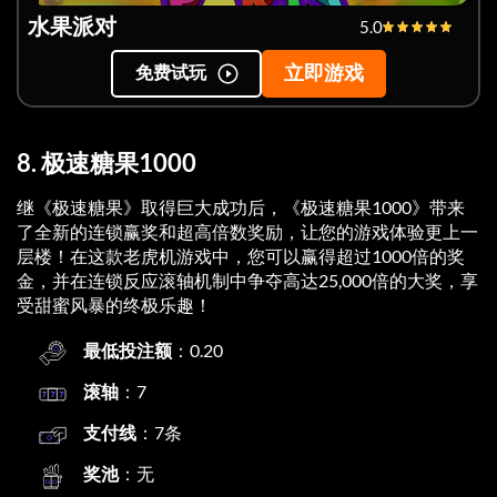
水果派对
5.0
立即游戏
免费试玩
8. 极速糖果1000
继《极速糖果》取得巨大成功后，《极速糖果1000》带来
了全新的连锁赢奖和超高倍数奖励，让您的游戏体验更上一
层楼！在这款老虎机游戏中，您可以赢得超过1000倍的奖
金，并在连锁反应滚轴机制中争夺高达25,000倍的大奖，享
受甜蜜风暴的终极乐趣！
最低投注额
：0.20
滚轴
：7
支付线
：7条
奖池
：无