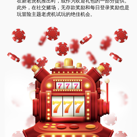
在新老虎机推出时，或作为欢迎礼包的一部分提供。
此外，在社交赌场，无存款奖励和每日登录奖励也是
玩冒险主题老虎机试玩的绝佳机会。