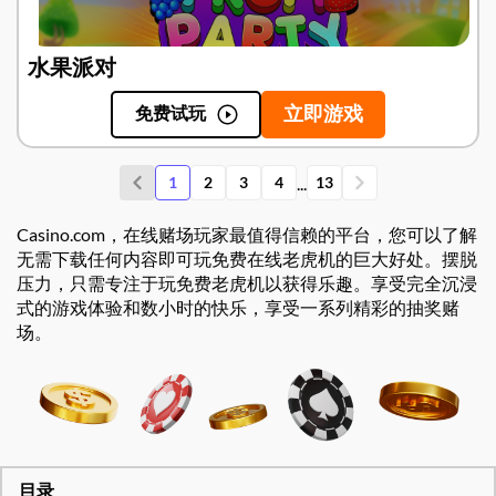
水果派对
立即游戏
免费试玩
...
1
2
3
4
13
Casino.com，在线赌场玩家最值得信赖的平台，您可以了解
无需下载任何内容即可玩免费在线老虎机的巨大好处。摆脱
压力，只需专注于玩免费老虎机以获得乐趣。享受完全沉浸
式的游戏体验和数小时的快乐，享受一系列精彩的抽奖赌
场。
目录