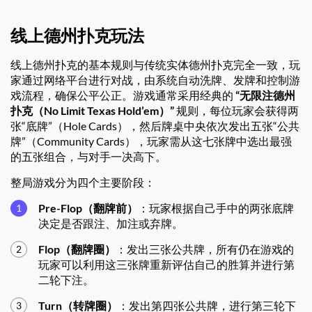
线上德州扑克玩法
线上德州扑克的基本规则与传统实体德州扑克完全一致，玩
家通过网络平台进行对战，由系统自动洗牌、发牌和控制游
戏流程，确保公平公正。游戏通常采用经典的
“无限注德州
扑克（No Limit Texas Hold’em）”
规则，每位玩家会获得两
张“底牌”（Hole Cards），然后牌桌中央依次发出五张“公共
牌”（Community Cards），玩家需从这七张牌中选出最强
的五张组合，与对手一决高下。
整局游戏分为四个主要阶段：
Pre-Flop（翻牌前）
：玩家根据自己手中的两张底牌
决定是否跟注、加注或弃牌。
Flop（翻牌圈）
：发出三张公共牌，所有仍在游戏的
玩家可以利用这三张牌重新评估自己的胜算并进行第
二轮下注。
Turn（转牌圈）
：发出第四张公共牌，进行第三轮下