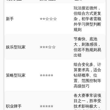
玩法接近德州，
但组合方式更复
新手
⭐⭐☆☆☆
杂，初学者需额
外学习牌型判断
规则
节奏快、底池
大，刺激感强，
娱乐型玩家
⭐⭐⭐☆☆
但若不熟规则易
出错
组合变化多、计
算要求高，适合
策略型玩家
⭐⭐⭐⭐⭐
钻研概率、位
置、范围控制等
高级技巧
各大赛事常设项
目之一，胜率受
职业牌手
⭐⭐⭐⭐⭐
技术影响极大，