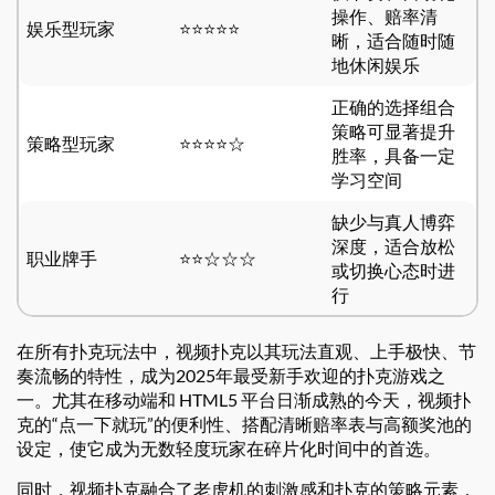
操作、赔率清
娱乐型玩家
⭐⭐⭐⭐⭐
晰，适合随时随
地休闲娱乐
正确的选择组合
策略可显著提升
策略型玩家
⭐⭐⭐⭐☆
胜率，具备一定
学习空间
缺少与真人博弈
深度，适合放松
职业牌手
⭐⭐☆☆☆
或切换心态时进
行
在所有扑克玩法中，视频扑克以其玩法直观、上手极快、节
奏流畅的特性，成为2025年最受新手欢迎的扑克游戏之
一。尤其在移动端和 HTML5 平台日渐成熟的今天，视频扑
克的“点一下就玩”的便利性、搭配清晰赔率表与高额奖池的
设定，使它成为无数轻度玩家在碎片化时间中的首选。
同时，视频扑克融合了老虎机的刺激感和扑克的策略元素，