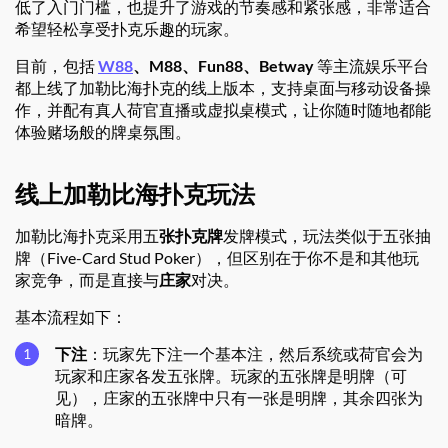
低了入门门槛，也提升了游戏的节奏感和紧张感，非常适合
希望轻松享受扑克乐趣的玩家。
目前，包括
W88
、M88、Fun88、Betway
等主流娱乐平台
都上线了加勒比海扑克的线上版本，支持桌面与移动设备操
作，并配有真人荷官直播或虚拟桌模式，让你随时随地都能
体验赌场般的牌桌氛围。
线上加勒比海扑克玩法
加勒比海扑克采用五
张扑克牌
发牌模式，玩法类似于五张抽
牌（Five-Card Stud Poker），但区别在于你不是和其他玩
家竞争，而是直接与
庄家
对决。
基本流程如下：
下注
：玩家先下注一个基本注，然后系统或荷官会为
玩家和庄家各发五张牌。玩家的五张牌是明牌（可
见），庄家的五张牌中只有一张是明牌，其余四张为
暗牌。