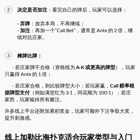
决定是否加注
：看完自己的牌后，玩家可以选择：
- 弃牌
：放弃本局，不再继续；
- 加注
：再加一个“Call Bet”，通常是 Ante 的 2 倍，继
续对抗庄家。
摊牌比牌：
- 若庄家牌不合格（资格线为
A-K 或更高的牌型
），玩家
只赢得 Ante 的 1 倍；
- 若庄家合格，则比较牌型大小：若玩家赢，
Call 赔率根
据牌型支付
（例如满堂红为 3:1，同花顺为 100:1）；若庄
家胜，玩家输掉所有赌注。
许多线上平台还附加累积奖金，玩家可额外下注争取大奖，
提升刺激感。
线上加勒比海扑克适合玩家类型与入门