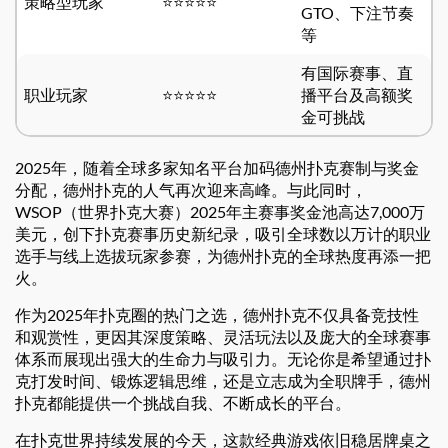
策略型玩家
⭐⭐⭐⭐⭐
GTO、下注节奏
等
有国际赛事、直
职业玩家
⭐⭐⭐⭐⭐
播平台及高额奖
金可挑战
2025年，随着全球多家知名平台加码德州扑克赛制与奖金
分配，德州扑克的人气再次迎来高峰。与此同时，
WSOP（世界扑克大赛）2025年主赛事奖金池高达7,000万
美元，创下扑克赛事历史新纪录，吸引全球数以万计的职业
选手与线上选拔玩家参赛，为德州扑克的全球热度再添一把
火。
作为2025年扑克圈的热门之选，德州扑克不仅具备竞技性
和观赏性，更因其深度策略、灵活玩法以及庞大的全球赛事
体系而展现出强大的生命力与吸引力。无论你是希望通过扑
克打发时间、锻炼逻辑思维，还是立志成为全职牌手，德州
扑克都能提供一个挑战自我、不断成长的平台。
在扑克世界持续发展的今天，这款经典游戏依旧稳居牌桌之