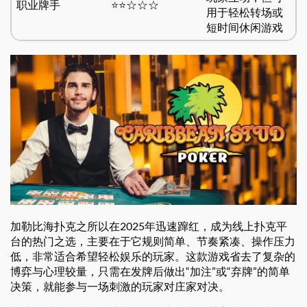
职业牌手
⭐⭐☆☆☆
用于轻松转场或
短时间休闲游戏
加勒比海扑克之所以在2025年迅速蹿红，成为线上扑克平
台的热门之选，主要在于它规则简单、节奏紧凑、操作压力
低，非常适合希望轻松娱乐的玩家。这款游戏省去了复杂的
博弈与心理较量，只需在发牌后做出“加注”或“弃牌”的简单
决策，就能参与一场刺激的玩家对庄家对决。