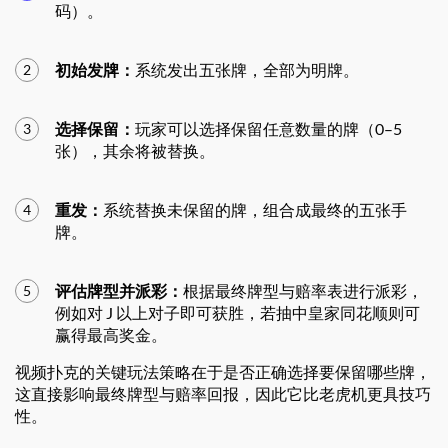
码）。
初始发牌：
系统发出五张牌，全部为明牌。
选择保留：
玩家可以选择保留任意数量的牌（0–5
张），其余将被替换。
重发：
系统替换未保留的牌，组合成最终的五张手
牌。
评估牌型并派彩：
根据最终牌型与赔率表进行派彩，
例如对 J 以上对子即可获胜，若抽中皇家同花顺则可
赢得最高奖金。
视频扑克的关键玩法策略在于是否正确选择要保留哪些牌，
这直接影响最终牌型与赔率回报，因此它比老虎机更具技巧
性。