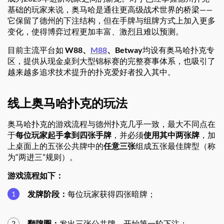
基础的玩家来说，奥马哈是通往更高级战术世界的桥梁——
它保留了德州的下注结构，但在手牌与组牌方式上加入更多
变化，使得博弈过程更加丰富、激烈且难以预测。
目前主流平台如
W88、
M88
、Betway
均设有奥马哈扑克专
区，提供从现金桌到大型锦标赛的完整赛事体系，也吸引了
越来越多追求技术提升的扑克爱好者投入其中。
线上奥马哈扑克的玩法
奥马哈扑克的游戏流程与德州扑克几乎一致，最大不同点在
于
每位玩家起手拿到四张手牌
，并必须
使用其中两张牌
，加
上桌面上的五张公共牌中的
任意三张
组成五张最佳牌型（称
为“两进三”规则）。
游戏流程如下：
发牌阶段：
每位玩家获得四张暗牌；
翻牌圈：
发出三张公共牌，开始第一轮下注；