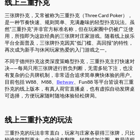
线上三重扑克
三张牌扑克，又常被称为三重扑克（Three Card Poker），
是一种节奏快速、规则简单、充满趣味的轻型扑克玩法。虽
然“三重扑克”并非官方标准名称，但在玩家圈中仍被广泛使
用，所指即为这款经典的三张牌对庄家游戏。随着线上娱乐
平台全面普及，三张牌扑克因其“低门槛、高回报”的特性，
再次成为新手与休闲玩家热爱的入门游戏之一。
不同于德州扑克这类深度策略型扑克，三重扑克主打快速对
决——每局只用三张牌进行胜负判断，无需多轮下注，也没
有复杂的公共牌机制，非常适合追求简单爽快体验的用户。
目前包括 W88、M88、
Betway
、Fun88 等平台皆设有三重
扑克的线上版本，有真人荷官直播桌，也有虚拟自动发牌桌
可选择，方便玩家随时随地体验轻松牌局。
线上三重扑克的玩法
三重扑克的玩法非常直白，玩家与庄家各获得三张牌，只比
较谁的牌型更大，中途没有翻牌、转牌或加注圈，整局流程