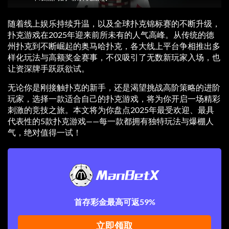
随着线上娱乐持续升温，以及全球扑克锦标赛的不断升级，
扑克游戏在2025年迎来前所未有的人气高峰。从传统的德
州扑克到不断崛起的奥马哈扑克，各大线上平台争相推出多
样化玩法与高额奖金赛事，不仅吸引了无数新玩家入场，也
让资深牌手跃跃欲试。
无论你是刚接触扑克的新手，还是渴望挑战高阶策略的进阶
玩家，选择一款适合自己的扑克游戏，将为你开启一场精彩
刺激的竞技之旅。本文将为你盘点2025年最受欢迎、最具
代表性的5款扑克游戏——每一款都拥有独特玩法与爆棚人
气，绝对值得一试！
首存彩金最高可返59%
立即领取