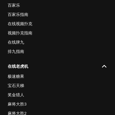
百家乐
百家乐指南
在线视频扑克
视频扑克指南
在线牌九
排九指南
在线老虎机
极速糖果
宝石天梯
奖金猎人
麻将大胜3
麻将大胜2