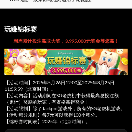
玩赚锦标赛
周周累计投注赢取大奖，3,995,000元奖金等您赢！
【活动时间】2025年5月26日12:00至2025年8月25日
11:59:59（北京时间）。
【活动内容】活动期间在SG老虎机中获得最高总投注额
（累计）奖励的玩家，有资格赢得奖金！
【活动限制】除了Jackpot游戏外，所有的SG老虎机游戏。
【活动积分规则】每7元可以获得100个积分。
【锦标赛时间表】2025年（北京时间）。