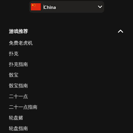
China
游戏推荐
免费老虎机
扑克
扑克指南
骰宝
骰宝指南
二十一点
二十一点指南
轮盘赌
轮盘指南