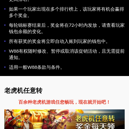
如果一个玩家出现在多个排行榜上，该玩家将有机会赢得
多个奖金。
每轮锦标赛结束后，奖金将在72小时内发放，请查看玩家
钱包余额的变化。
所有获奖的奖金将立即自动入账到玩家的钱包中。
W88有权随时修改、暂停或取消该促销活动，且无需提前
通知。
适用一般W88条款与条件。
老虎机任意转
百余种老虎机游戏任您畅玩，现在就开始吧！