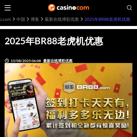
o.com
中国
博客
最新在线博彩优惠
2025年BR88老虎机优惠
2025年BR88老虎机优惠
15/08/2025 06:08
最新在线博彩优惠