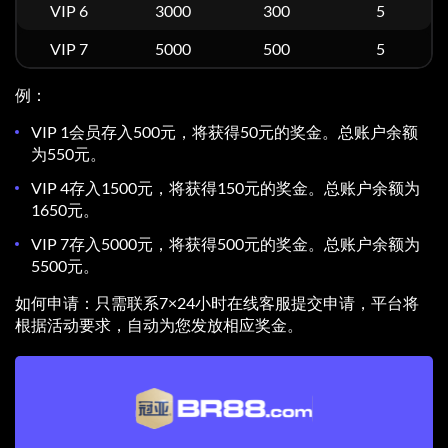
VIP 6
3000
300
5
VIP 7
5000
500
5
例：
VIP 1会员存入500元，将获得50元的奖金。总账户余额
为550元。
VIP 4存入1500元，将获得150元的奖金。总账户余额为
1650元。
VIP 7存入5000元，将获得500元的奖金。总账户余额为
5500元。
如何申请：只需联系7×24小时在线客服提交申请，平台将
根据活动要求，自动为您发放相应奖金。