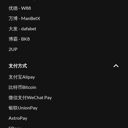
优德 - W88
万博 - ManBetX
大发 - dafabet
博霸 - BK8
2UP
支付方式
支付宝Alipay
比特币Bitcoin
微信支付WeChat Pay
银联UnionPay
AstroPay