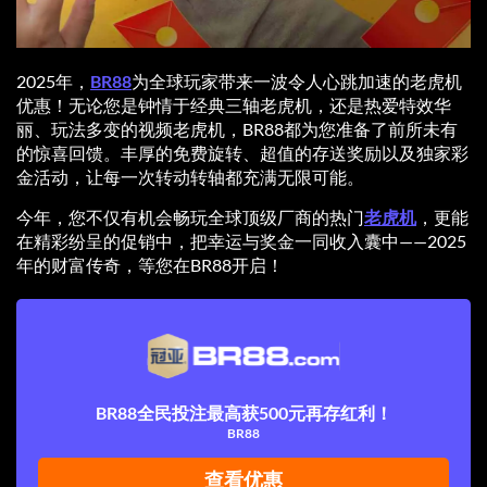
2025年，
BR88
为全球玩家带来一波令人心跳加速的老虎机
优惠！无论您是钟情于经典三轴老虎机，还是热爱特效华
丽、玩法多变的视频老虎机，BR88都为您准备了前所未有
的惊喜回馈。丰厚的免费旋转、超值的存送奖励以及独家彩
金活动，让每一次转动转轴都充满无限可能。
今年，您不仅有机会畅玩全球顶级厂商的热门
老虎机
，更能
在精彩纷呈的促销中，把幸运与奖金一同收入囊中——2025
年的财富传奇，等您在BR88开启！
BR88全民投注最高获500元再存红利！
BR88
查看优惠