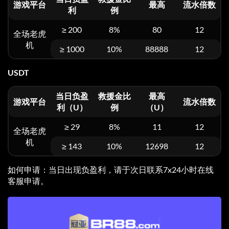
游戏平台
最高
流水倍数
利
例
≥ 200
8%
80
12
全场老虎
机
≥ 1000
10%
88888
12
USDT
当日负盈
救援金比
最高
游戏平台
流水倍数
利（U）
例
（U）
≥ 29
8%
11
12
全场老虎
机
≥ 143
10%
12698
12
如何申请：当日出现负盈利，请于次日联系7x24小时在线
客服申请。