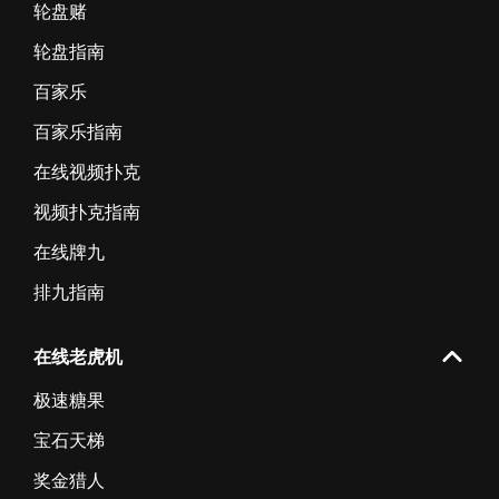
轮盘赌
轮盘指南
百家乐
百家乐指南
在线视频扑克
视频扑克指南
在线牌九
排九指南
在线老虎机
极速糖果
宝石天梯
奖金猎人