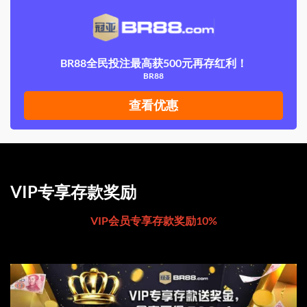
BR88全民投注最高获500元再存红利！
BR88
查看优惠
VIP专享存款奖励
VIP会员专享存款奖励10%
VIP专享存款送奖金，最高可得500元！