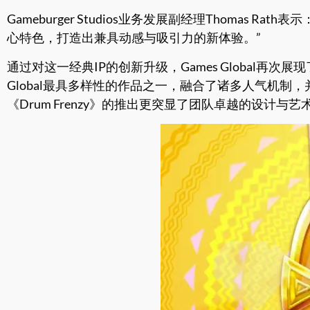
Gameburger Studios业务发展副经理Thomas R
心特色，打造出兼具动感与吸引力的新体验。”
通过对这一经典IP的创新升级，Games Global再次展
Global最具多样性的作品之一，融合了诸多人气机制，并凭借
《Drum Frenzy》的推出更突显了团队卓越的设计与艺