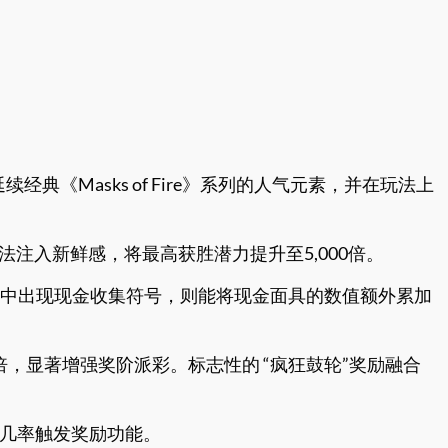
机游戏，延续经典《Masks of Fire》系列的人气元素，并在玩法上
玩法注入新鲜感，将最高获胜潜力提升至5,000倍。
；若旋转中出现现金收集符号，则能将现金面具的数值额外累加
，显著增强奖阶派彩。标志性的 “疯狂鼓轮”奖励融合
取更高几率触发奖励功能。