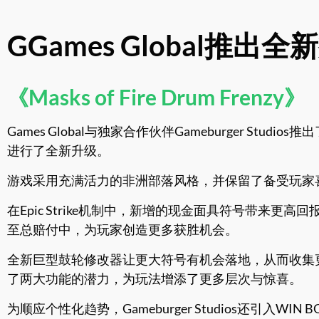
GGames Global推出
《Masks of Fire Drum Frenzy》
Games Global与独家合作伙伴Gameburger Studio
进行了全新升级。
游戏采用充满活力的非洲部落风格，并保留了备受玩家喜爱的
在Epic Strike机制中，新增的现金面具符号带来
至总赔付中，为玩家创造更多获胜机会。
全新巨型鼓轮修改器让更大符号有机会落地，从而收集更
了两大功能的潜力，为玩法增添了更多层次与惊喜。
为顺应个性化趋势，Gameburger Studios还引入