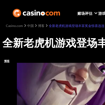
赌场评估
游
Casino.com
中国
博客
全新老虎机游戏登场丰富奖金惊喜连连
全新老虎机游戏登场
博客