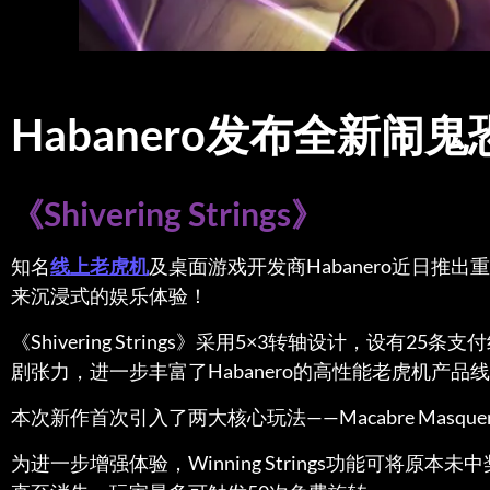
Habanero发布全新闹
《Shivering Strings》
知名
线上老虎机
及桌面游戏开发商Habanero近日推出
来沉浸式的娱乐体验！
《Shivering Strings》采用5×3转轴设计，
剧张力，进一步丰富了Habanero的高性能老虎机产品
本次新作首次引入了两大核心玩法——Macabre Masqu
为进一步增强体验，Winning Strings功能可