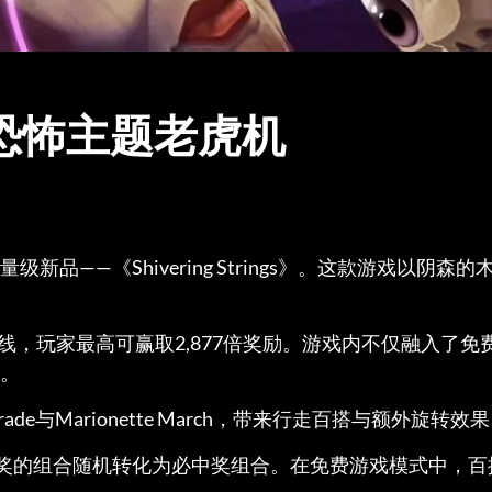
鬼恐怖主题老虎机
重量级新品——《Shivering Strings》。这款游
设有25条支付线，玩家最高可赢取2,877倍奖励。游戏内不
线。
erade与Marionette March，带来行走百搭与额
将原本未中奖的组合随机转化为必中奖组合。在免费游戏模式