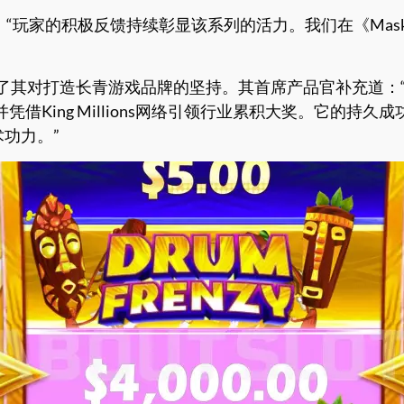
ath表示：“玩家的积极反馈持续彰显该系列的活力。我们在《Masks 
现了其对打造长青游戏品牌的坚持。其首席产品官补充道：“《Ma
King Millions网络引领行业累积大奖。它的持久成功印证
术功力。”