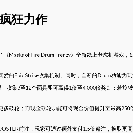
全新疯狂力作
s推出了《Masks of Fire Drum Frenzy》全新线上老虎
Epic Strike收集机制。同时，全新的Drum功能为
更高回报：收集3至12个面具即可赢得1倍至4,000倍奖励
多鼓轮；而现金鼓轮功能可将现金价值提升至最高250倍
WIN BOOSTER前注，玩家可通过额外支付1.5倍赌注，换