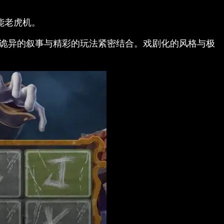
功能老虎机。
动呈现，将诡异的叙事与精彩的玩法紧密结合。戏剧化的风格与极