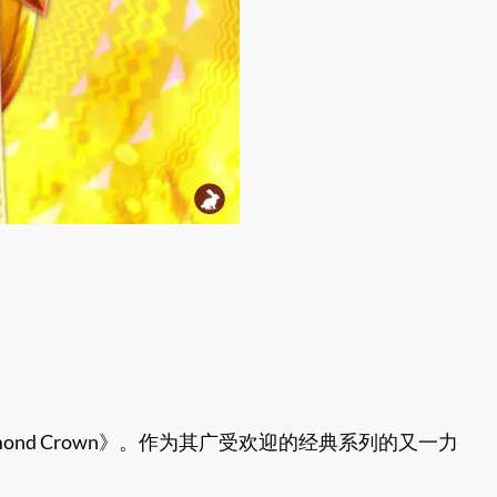
ond Crown》。作为其广受欢迎的经典系列的又一力