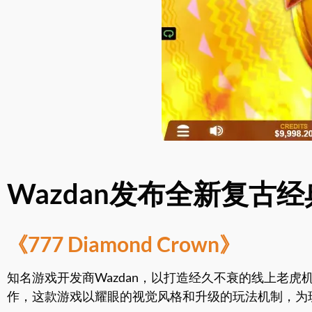
Wazdan发布全新复古
《777 Diamond Crown》
知名游戏开发商Wazdan，以打造经久不衰的线上老虎机
作，这款游戏以耀眼的视觉风格和升级的玩法机制，为