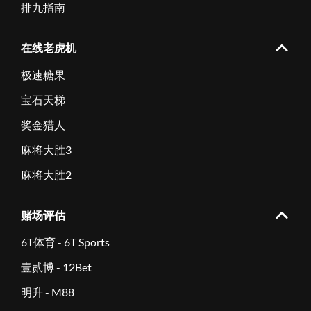
排九指南
在线老虎机
极速糖果
宝石天梯
奖金猎人
麻将大胜3
麻将大胜2
赌场评估
6T体育 - 6T Sports
壹贰博 - 12Bet
明升 - M88