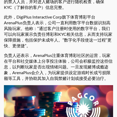
的禁入人员，并对进入赌场的客户进行随机检查，确保
KYC（了解你的客户）信息完整。
此外，DigiPlus Interactive Corp旗下体育博彩平台
ArenaPlus负责人表示，公司一直利用数字平台数据识别高
风险玩家。他称：“通过客户注册时使用的数字平台，我们
可以向玩家展示负责任博彩和KYC相关信息，从而支持玩家
保障措施，包括保护未成年人。”数字化手段使这一过程“更
快、更便捷”。
负责人还表示，ArenaPlus注重体育博彩社区的运营，玩家
在平台和社交媒体上分享投注体验，公司会积极监控这些信
息，以判断玩家是否出现情绪问题。一旦发现赌博成瘾迹
象，ArenaPlus会介入，为玩家提供设定游戏时长或亏损限
额等工具，并协助其加入自我禁赌计划或接受必要治疗。