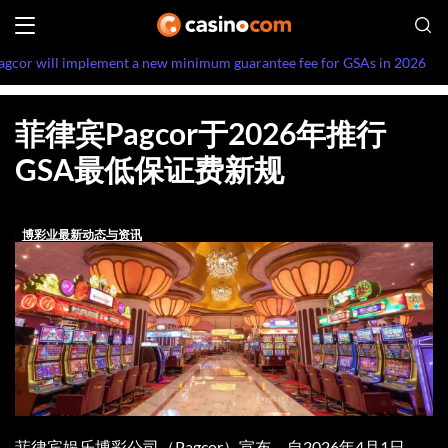
agcor will implement a new minimum guarantee fee for GSAs in 2026
菲律宾Pagcor于2026年推行
GSA最低保证费新规
博彩业最新动态与资讯
菲律宾娱乐博彩公司（Pagcor）宣布，自2026年4月1日