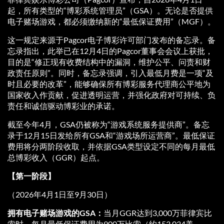
起，所有类型的“博彩系统管理员”（GSA）。无论是否提供
电子赌场游戏，都必须缴纳新的“最低保证费用”（MGF）。
这一规定来源于Pagcor电子博彩许可部门发布的备忘录。备
忘录指出，此举已在12月4日的Pagcor董事会会议上获批，
目的是“修正现有收费结构中的漏洞，维护公平、问责和财
政责任原则”。同时，备忘录强调，引入最低月费是一项“及
时且必要的改革”，能够确保所有博彩服务代理商公平地为
国家收入作贡献，促进透明运营，并强化政府对可持续、负
责任和诚信驱动博彩业的承诺。
截至今年4月，GSA仍被称为“游戏系统服务提供商”。备忘
录于12月15日发给所有GSA和“游戏场所运营商”。最低保证
费用将分两阶段收取，并依据GSA类型设定不同的每月最低
总博彩收入（GGR）起点。
【第一阶段】
（2026年4月1日至9月30日）
拥有电子赌场游戏的GSA：
当月GGR达到3,000万菲律宾比
索时，每月最低保证费用为900万比索（约153,034美