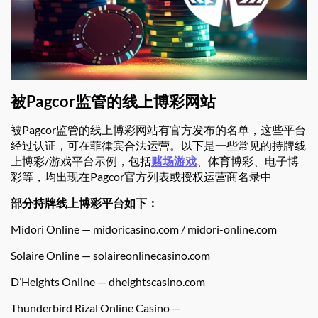
被Pagcor监管的线上博彩网站
被Pagcor监管的线上博彩网站有官方发布的名单，这些平台
经过认证，可在菲律宾合法运营。以下是一些常见的持牌线
上博彩/游戏平台示例，包括
赌场游戏
、体育博彩、电子博
彩等，均出现在Pagcor官方列表或授权运营商名录中
部分持牌线上博彩平台如下：
Midori Online — midoricasino.com / midori-online.com
Solaire Online — solaireonlinecasino.com
D’Heights Online — dheightscasino.com
Thunderbird Rizal Online Casino —