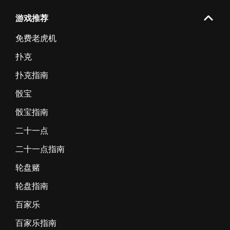
游戏推荐
免费老虎机
扑克
扑克指南
骰宝
骰宝指南
二十一点
二十一点指南
轮盘赌
轮盘指南
百家乐
百家乐指南