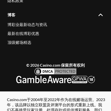
隐私政策
博客
博彩业最新动态与资讯
最新在线博彩优惠
顶级赌场精选
© 2026 Casino.com 保留所有权利
Casino.com于2004年至2022年作为在线赌场运营。2023
年，该品牌以独立联盟及评测平台的形式重新上线。我
们不再接受玩家注册、处理存款或提供博彩服务。我们