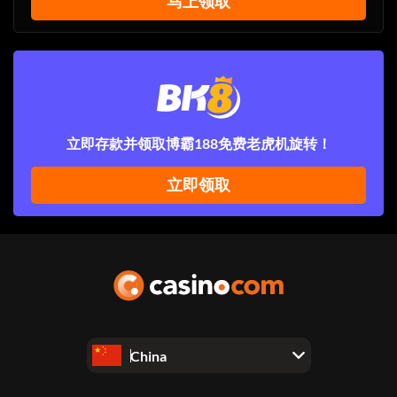
马上领取
立即存款并领取博霸188免费老虎机旋转！
立即领取
China