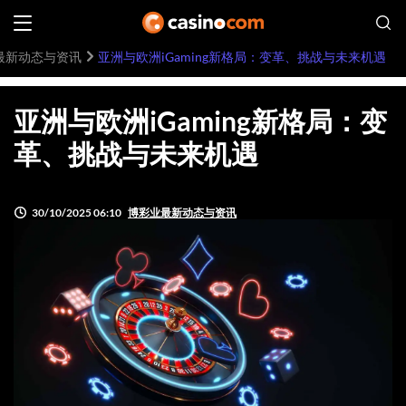
最新动态与资讯
亚洲与欧洲iGaming新格局：变革、挑战与未来机遇
亚洲与欧洲iGaming新格局：变
革、挑战与未来机遇
30/10/2025 06:10
博彩业最新动态与资讯