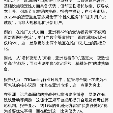
相比之下，欧洲地区虽然在行业成熟度、监管体系完善性、
基础设施稳定性方面具备优势，但却面临增长放缓、获客成
本上升、创新节奏减缓的挑战。报告中提到，在欧洲市场，
2025年的运营重点更多聚焦于“个性化服务”和“提升用户忠
诚度”，而非大规模地扩张新用户。
例如，在推广方式方面，亚洲有62%的受访者表示“不依赖
面对面网络交流”，更倾向数字渠道推广；而欧洲相应比例
仅约9%。这一差别反映出两个地区在推广模式上的路径分
化。
因此，从“增长驱动力”来看，亚洲被看作“机遇更大、变数也
更高”的战场；而欧洲则更像“稳定经营、精耕细作”的成熟舞
台。
报告认为，在iGaming行业环境中，监管与合规正在成为不
可忽视的核心议题，尤其在亚洲市场，这一点更为突出。
在亚洲，运营商面临的挑战包括非法离岸博彩、网络诈骗、
洗钱活动等问题，这促使正规平台必须提升合规及负责任博
彩机制。报告显示，约19%的亚洲受访者将“负责任博彩”视
为首要优先事项，而在欧洲这一比例仅为9%。