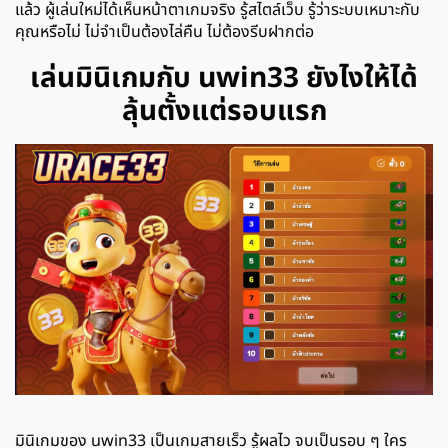
แล้ว ผู้เล่นใหม่ได้เห็นหน้าตาเกมจริง รู้สไตล์เว็บ รู้ว่าระบบเหมาะกับ
คุณหรือไม่ ไม่จำเป็นต้องไล่คืน ไม่ต้องรีบฝากต่อ
เล่นมินิเกมกับ uwin33 ยังไงให้ได้
ลุ้นตั้งแต่รอบแรก
มินิเกมของ uwin33 เป็นเกมสายเร็ว รู้ผลไว จบเป็นรอบ ๆ ใคร