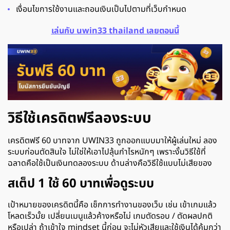
เงื่อนไขการใช้งานและถอนเงินเป็นไปตามที่เว็บกำหนด
เล่นกับ uwin33 thailand เลยตอนนี้
วิธีใช้เครดิตฟรีลองระบบ
เครดิตฟรี 60 บาทจาก UWIN33 ถูกออกแบบมาให้ผู้เล่นใหม่ ลอง
ระบบก่อนตัดสินใจ ไม่ใช่ให้เอาไปลุ้นกำไรหนักๆ เพราะงั้นวิธีใช้ที่
ฉลาดคือใช้เป็นเงินทดลองระบบ ด้านล่างคือวิธีใช้แบบไม่เสียของ
สเต็ป 1 ใช้ 60 บาทเพื่อดูระบบ
เป้าหมายของเครดิตนี้คือ เช็กการทำงานของเว็บ เช่น เข้าเกมแล้ว
โหลดเร็วมั้ย เปลี่ยนเมนูแล้วค้างหรือไม่ เกมตัดรอบ / ตัดผลปกติ
หรือเปล่า ถ้าเข้าใจ mindset นี้ก่อน จะไม่หัวเสียและใช้เงินได้คุ้มกว่า