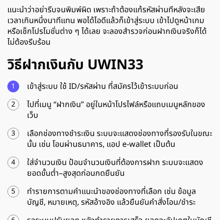
แนะนำว่าอย่ารีบจนพิมพ์ผิด เพราะถ้าต้องแก้รหัสผ่านทีหลังจะเสีย
เวลาเกินหนึ่งนาทีแทน พอได้ไอดีแล้วก็เข้าสู่ระบบ เข้าไปดูหน้าเกม
หรือเช็กโปรโมชั่นต่าง ๆ ได้เลย จะลองสำรวจก่อนฝากเงินจริงก็ได้
ไม่ต้องรีบร้อน
วิธีฝากเงินกับ UWIN33
เข้าสู่ระบบ ใช้ ID/รหัสผ่าน ที่สมัครไว้เข้าระบบก่อน
ไปที่เมนู “ฝากเงิน” อยู่ในหน้าโปรไฟล์หรือแถบเมนูหลักของ
เว็บ
เลือกช่องทางชำระเงิน ระบบจะแสดงช่องทางที่รองรับในขณะ
นั้น เช่น โอนผ่านธนาคาร, แอป e-wallet เป็นต้น
ใส่จำนวนเงิน ป้อนจำนวนเงินที่ต้องการฝาก ระบบจะแสดง
ยอดขั้นต่ำ–สูงสุดก่อนกดยืนยัน
ทำรายการตามคำแนะนำของช่องทางที่เลือก เช่น ข้อมูล
บัญชี, หมายเหตุ, รหัสอ้างอิง แล้วยืนยันคำสั่งโอน/ชำระ