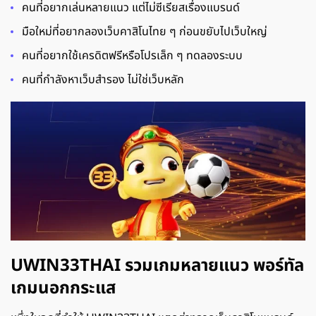
คนที่อยากเล่นหลายแนว แต่ไม่ซีเรียสเรื่องแบรนด์
มือใหม่ที่อยากลองเว็บคาสิโนไทย ๆ ก่อนขยับไปเว็บใหญ่
คนที่อยากใช้เครดิตฟรีหรือโปรเล็ก ๆ ทดลองระบบ
คนที่กำลังหาเว็บสำรอง ไม่ใช่เว็บหลัก
UWIN33THAI รวมเกมหลายแนว พอร์ทัล
เกมนอกกระแส