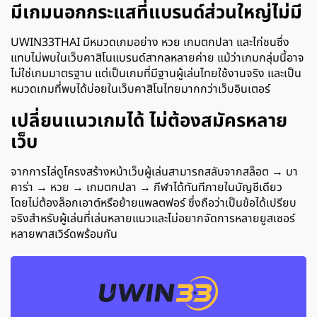
มีเกมนอกกระแสที่แบรนด์ส่วนใหญ่ไม่มี
UWIN33THAI มีหมวดเกมอย่าง หวย เกมตกปลา และไก่ชนซึ่ง
แทบไม่พบในเว็บคาสิโนแบรนด์สากลหลายค่าย แม้ว่าเกมกลุ่มนี้อาจ
ไม่ใช่เกมมาตรฐาน แต่เป็นเกมที่มีฐานผู้เล่นไทยใช้งานจริง และเป็น
หมวดเกมที่พบได้บ่อยในเว็บคาสิโนไทยมากกว่าเว็บอินเตอร์
เปลี่ยนแนวเกมได้ ไม่ต้องสมัครหลาย
เว็บ
จากการไล่ดูโครงสร้างหน้าเว็บผู้เล่นสามารถสลับจากสล็อต → บา
คาร่า → หวย → เกมตกปลา → กีฬาได้ทันทีภายในบัญชีเดียว
โดยไม่ต้องล็อกเอาต์หรือย้ายแพลตฟอร์ ซึ่งถือว่าเป็นข้อได้เปรียบ
จริงสำหรับผู้เล่นที่เล่นหลายแนวและไม่อยากจัดการหลายยูสเซอร์
หลายพาสเวิร์ดพร้อมกัน