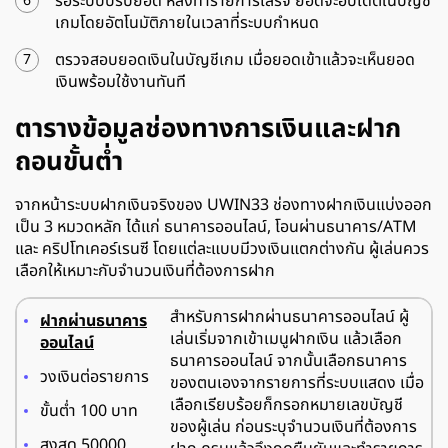
รอระบบปรับยอด หลังทำรายการเสร็จ ยอดจะอัปเดตในบัญชี
เกมโดยอัตโนมัติภายในเวลาที่ระบบกำหนด
ตรวจสอบยอดเงินในบัญชีเกม เมื่อยอดเข้าแล้วจะเห็นยอด
เงินพร้อมใช้งานทันที
ตารางข้อมูลช่องทางการเงินและฝาก
ถอนขั้นต่ำ
จากหน้าระบบฝากเงินจริงของ UWIN33 ช่องทางฝากเงินแบ่งออก
เป็น 3 หมวดหลัก ได้แก่ ธนาคารออนไลน์, โอนผ่านธนาคาร/ATM
และ คริปโทเคอร์เรนซี โดยแต่ละแบบมีวงเงินแตกต่างกัน ผู้เล่นควร
เลือกให้เหมาะกับจำนวนเงินที่ต้องการฝาก
สำหรับการฝากผ่านธนาคารออนไลน์ ผู้
ฝากผ่านธนาคาร
เล่นเริ่มจากเข้าเมนูฝากเงิน แล้วเลือก
ออนไลน์
ธนาคารออนไลน์ จากนั้นเลือกธนาคาร
วงเงินต่อรายการ
ของตนเองจากรายการที่ระบบแสดง เมื่อ
เลือกเรียบร้อยก็กรอกหมายเลขบัญชี
ขั้นต่ำ 100 บาท
ของผู้เล่น ก่อนระบุจำนวนเงินที่ต้องการ
สูงสุด 50000