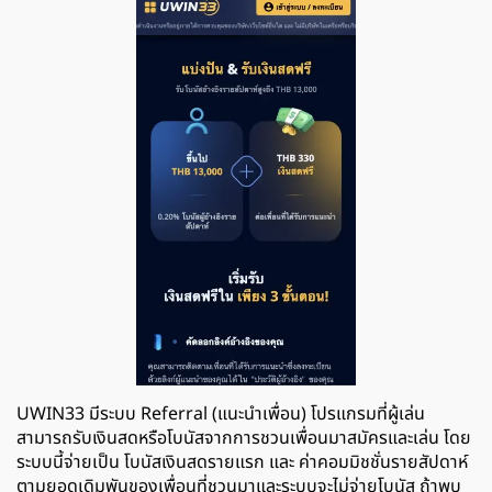
UWIN33 มีระบบ Referral (แนะนำเพื่อน) โปรแกรมที่ผู้เล่น
สามารถรับเงินสดหรือโบนัสจากการชวนเพื่อนมาสมัครและเล่น โดย
ระบบนี้จ่ายเป็น โบนัสเงินสดรายแรก และ ค่าคอมมิชชั่นรายสัปดาห์
ตามยอดเดิมพันของเพื่อนที่ชวนมา
และระบบจะไม่จ่ายโบนัส ถ้าพบ