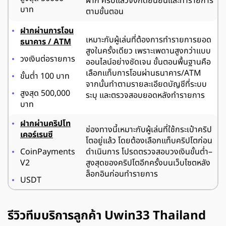
ฝาก ครบแล้วจึงกดยืนยันและทำรายการ
บาท
ตามขั้นตอน
ฝากผ่านการโอน
เหมาะกับผู้เล่นที่ต้องการทำรายการยอด
ธนาคาร / ATM
สูงในครั้งเดียว เพราะเพดานสูงกว่าแบบ
วงเงินต่อรายการ
ออนไลน์อย่างชัดเจน ขั้นตอนพื้นฐานคือ
เลือกแท็บการโอนผ่านธนาคาร/ATM
ขั้นต่ำ 100 บาท
จากนั้นทำตามรายละเอียดบัญชีที่ระบบ
สูงสุด 500,000
ระบุ และตรวจสอบยอดหลังทำรายการ
บาท
ฝากผ่านคริปโท
ช่องทางนี้เหมาะกับผู้เล่นที่ใช้กระเป๋าคริป
เคอร์เรนซี
โตอยู่แล้ว โดยต้องเลือกแท็บคริปโตก่อน
CoinPayments
ดำเนินการ โปรดตรวจสอบวงเงินขั้นต่ำ–
V2
สูงสุดของคริปโตอีกครั้งบนเว็บไซตหลัง
ล็อกอินก่อนทำรายการ
USDT
รีวิวทีมบริการลูกค้า Uwin33 Thailand