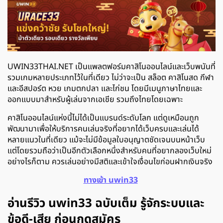
UWIN33THAI.NET เป็นแพลตฟอร์มคาสิโนออนไลน์และเว็บพนันที่
รวมเกมหลายประเภทไว้ในที่เดียว ไม่ว่าจะเป็น สล็อต คาสิโนสด กีฬา
และอีสปอร์ต หวย เกมตกปลา และไก่ชน โดยมีเมนูภาษาไทยและ
ออกแบบมาสำหรับผู้เล่นจากเอเชีย รวมถึงไทยโดยเฉพาะ
คาสิโนออนไลน์แห่งนี้ไม่ได้เป็นแบรนด์ระดับโลก แต่ดูเหมือนถูก
พัฒนามาเพื่อให้บริการคนเล่นจริงที่อยากได้เว็บครบและเล่นได้
หลายแนวในที่เดียว แม้จะไม่มีข้อมูลใบอนุญาตชัดเจนบนหน้าเว็บ
แต่โดยรวมถือว่าเป็นอีกตัวเลือกหนึ่งสำหรับคนที่อยากลองเว็บใหม่
อย่างไรก็ตาม ควรเล่นอย่างมีสติและเข้าใจเงื่อนไขก่อนฝากเงินจริง
ทางเข้า uwin33
อ่านรีวิว uwin33 ฉบับเต็ม รู้จักระบบและ
ข้อดี-เสีย ก่อนกดสมัคร