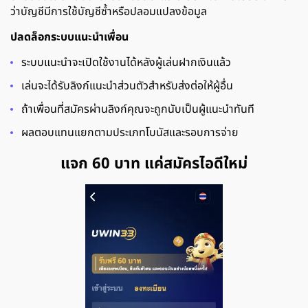
ว่าบัญชีมีการใช้บัญชีซ้ำหรือปลอมแปลงข้อมูล
ปลดล็อกระบบแนะนำเพื่อน
ระบบแนะนำจะเปิดใช้งานได้หลังผู้เล่นฝากเงินแล้ว
เล่นจะได้รับลิงก์แนะนำส่วนตัวสำหรับส่งต่อให้ผู้อื่น
ถ้าเพื่อนที่สมัครผ่านลิงก์คุณจะถูกนับเป็นผู้แนะนำทันที
ผลตอบแทนแยกตามประเภทโบนัสและรอบการจ่าย
แจก 60 บาท แค่สมัครไอดีใหม่