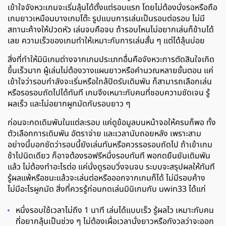
เข้าใจจังหวะเกมจะเริ่มลุ้นได้ตั้งแต่รอบแรก โดยไม่ต้องนั่งรอหรือถือ
เกมยาวเหมือนบางเกมโต๊ะ รูปแบบการเล่นเป็นรอบต่อรอบ ไม่มี
สถานะค้างให้ปวดหัว เล่นจบคือจบ ถ้ารอบไหนไม่อยากเล่นก็ข้ามได้
เลย ความเร็วของเกมทำให้เหมาะกับการเล่นสั้น ๆ แต่ได้ลุ้นบ่อย
สิ่งที่ทำให้มินิเกมต่างจากเกมประเภทอื่นคือจังหวะการตัดสินใจเกิด
ขึ้นเร็วมาก ผู้เล่นไม่ต้องวางแผนยาวหรือคำนวณหลายขั้นตอน แค่
เข้าใจว่ารอบกำลังจะเริ่มหรือใกล้ปิดรับเดิมพัน ก็สามารถเลือกเล่น
หรือรอรอบถัดไปได้ทันที เกมจึงเหมาะกับคนที่ชอบความชัดเจน รู้
ผลเร็ว และไม่อยากผูกมัดกับรอบยาว ๆ
ก่อนจะกดเดิมพันในแต่ละรอบ แค่ดูข้อมูลบนหน้าจอให้ครบก็พอ ทั้ง
ตัวเลือกการเดิมพัน อัตราจ่าย และเวลานับถอยหลัง เพราะสาม
อย่างนี้บอกชัดว่ารอบนี้ยังเล่นทันหรือควรรอรอบถัดไป ถ้าเข้าเกม
ช้าไปนิดเดียว ก็อาจต้องรอฟรีหนึ่งรอบทันที พอกดยืนยันเดิมพัน
แล้ว ไม่ต้องทำอะไรต่อ แค่นั่งดูรอบวิ่งจนจบ ระบบจะสรุปผลให้ทันที
รู้ผลแพ้หรือชนะแล้วจะเล่นต่อหรือออกจากเกมก็ได้ ไม่มีรอบค้าง
ไม่มีอะไรผูกมัด สิ่งที่ควรรู้ก่อนกดเล่นมินิเกมกับ uwin33 ได้แก่
หนึ่งรอบใช้เวลาไม่ถึง 1 นาที เล่นได้แบบเร็ว รู้ผลไว เหมาะกับคน
ที่อยากลุ้นเป็นช่วง ๆ ไม่ต้องเผื่อเวลานั่งยาวหรือกังวลว่าจะออก