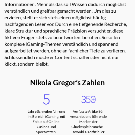
Informationen. Mehr als das soll Wissen dadurch möglichst
verständlich und greifbar gemacht werden. Um dies zu
erzielen, stellt er sich stets einen möglichst häufig
nachfagenden Leser vor. Durch eine tiefgehende Recherche,
klare Struktur und sprachliche Präzision versucht er, diese
fiktiven Fragen stets zu beantworten. beruhen. So sollen
komplexe iGaming-Themen verständlich und spannend
aufgearbeitet werden, ohne an fachlicher Tiefe zu verlieren.
Schlussendlich möcte er Content schaffen, der nicht nur
klickt, sondern bleibt.
Nikola Gregor’s Zahlen
Jahre Schreiberfahrung
Verfasste Artikel für
im Bereich iGaming, mit
verschiedene führende
Fokus auf Online-
Marken der
Casinos und
Glücksspielbranche –
Sportwetten.
sowohl als offizieller