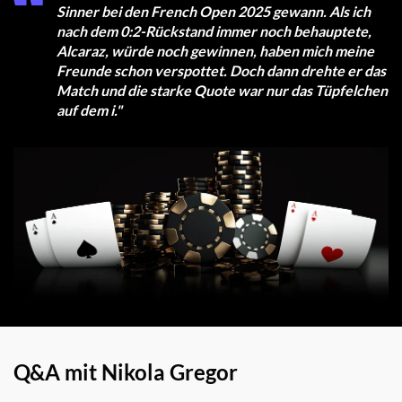
Sinner bei den French Open 2025 gewann. Als ich
nach dem 0:2-Rückstand immer noch behauptete,
Alcaraz, würde noch gewinnen, haben mich meine
Freunde schon verspottet. Doch dann drehte er das
Match und die starke Quote war nur das Tüpfelchen
auf dem i."
Q&A mit Nikola Gregor