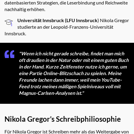
datenbasierten Strategien, die Leserbindung und Reichweite
nachhaltig erhöhen.
Universität Innsbruck (LFU Innsbruck
) Nikola Gregor
studierte an der Leopold-Franzens-Universität
Innsbruck.
"Wenn ich nicht gerade schreibe, findet man mich
oft draußen in der Natur oder mit einem guten Buch
in der Hand. Kurze Zeitfenster nutze ich gerne, um
eine Partie Online-Blitzschach zu spielen. Meine
Freunde lachen dann immer, weil mein YouTube-
Feed trotz meines mäßigen Spielniveaus voll mit
Magnus-Carlsen-Analysen ist."
Nikola Gregor’s Schreibphiliosophie
Für Nikola Gregor ist Schreiben mehr als das Weitergabe von